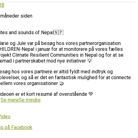
IB
 måneder siden
ites and sounds of Nepal🇳🇵
arie og Jule var på besøg hos vores partnerorganisation
HILDREN-Nepal i januar for at monitorere på vores fælles
rojekt Climate Resilient Communities in Nepal og for at se
remad i partnerskabet mod nye initiativer 💡
esøg hos vores partnere er altid fyldt med indtryk og
plevelser, og så er det en fantastisk mulighed for at connecte
ellem vores organisationer 🤝
ideoen er et kort resumé af ovenstående 💚
…
Se mere
Se mindre
Video
is på Facebook