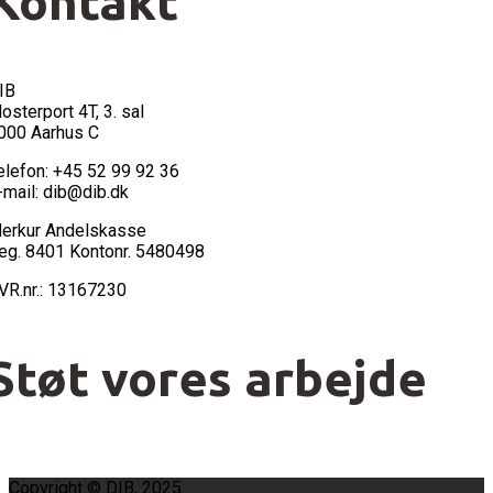
Kontakt
IB
losterport 4T, 3. sal
000 Aarhus C
elefon: +45 52 99 92 36
-mail: dib@dib.dk
erkur Andelskasse
eg. 8401 Kontonr. 5480498
VR.nr.: 13167230
Støt vores arbejde
Copyright © DIB, 2025