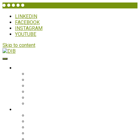
LINKEDIN
FACEBOOK
INSTAGRAM
YOUTUBE
Skip to content
DIB
HVEM ER DIB?
Historien bag
Sekretariatet
Bestyrelsen
Generalforsamling
Netværk og partnere
Politikker
PROJEKTER
Bolivia
Filippinerne
Ghana
Nepal
Sydasien