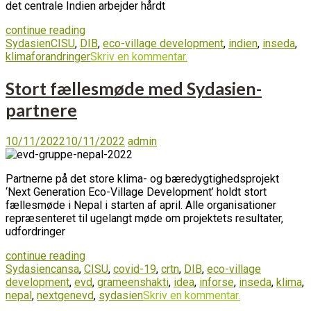
det centrale Indien arbejder hårdt
continue reading
Sydasien
CISU
,
DIB
,
eco-village development
,
indien
,
inseda
,
klimaforandringer
Skriv en kommentar.
Stort fællesmøde med Sydasien-
partnere
10/11/2022
10/11/2022
admin
Partnerne på det store klima- og bæredygtighedsprojekt
‘Next Generation Eco-Village Development’ holdt stort
fællesmøde i Nepal i starten af april. Alle organisationer
repræsenteret til ugelangt møde om projektets resultater,
udfordringer
continue reading
Sydasien
cansa
,
CISU
,
covid-19
,
crtn
,
DIB
,
eco-village
development
,
evd
,
grameenshakti
,
idea
,
inforse
,
inseda
,
klima
,
nepal
,
nextgenevd
,
sydasien
Skriv en kommentar.