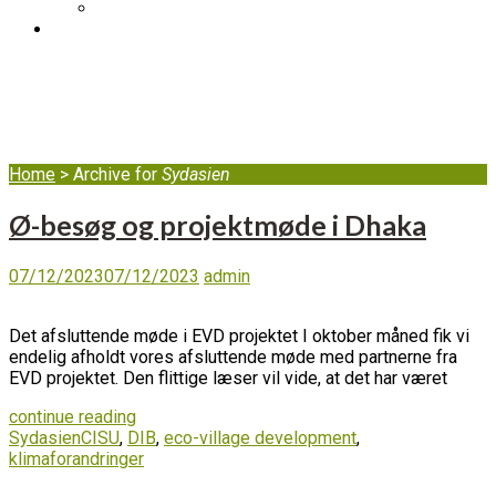
DIB’s klageordning
BLOG
Sydasien
Home
>
Archive for
Sydasien
Ø-besøg og projektmøde i Dhaka
07/12/2023
07/12/2023
admin
Det afsluttende møde i EVD projektet I oktober måned fik vi
endelig afholdt vores afsluttende møde med partnerne fra
EVD projektet. Den flittige læser vil vide, at det har været
continue reading
Sydasien
CISU
,
DIB
,
eco-village development
,
klimaforandringer