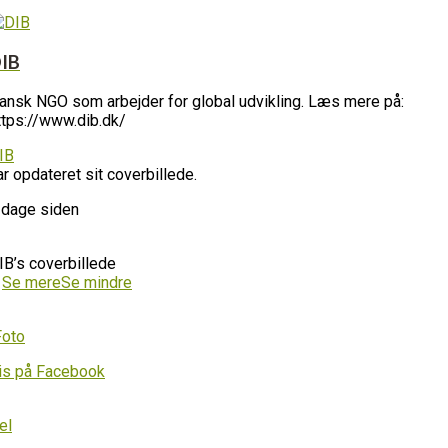
IB
ansk NGO som arbejder for global udvikling. Læs mere på:
ttps://www.dib.dk/
IB
ar opdateret sit coverbillede.
 dage siden
IB’s coverbillede
…
Se mere
Se mindre
Foto
is på Facebook
el