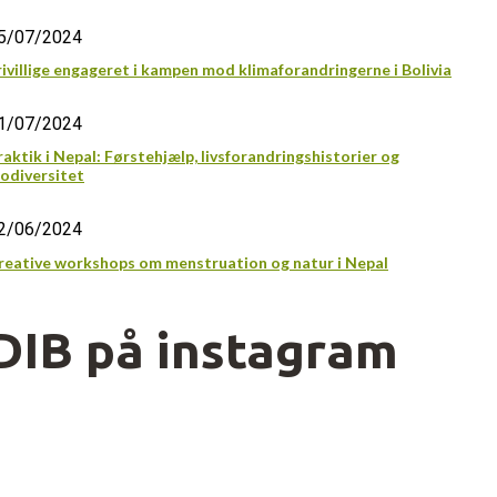
5/07/2024
rivillige engageret i kampen mod klimaforandringerne i Bolivia
1/07/2024
raktik i Nepal: Førstehjælp, livsforandringshistorier og
iodiversitet
2/06/2024
reative workshops om menstruation og natur i Nepal
DIB på instagram