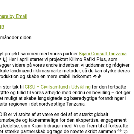
hare by Email
IB
 måneder siden
yt projekt sammen med vores partner
Kijani Consult Tanzania
 🙌 Her i april starter vi projektet Kilimo Rafiki Plus, som
ygger videre på vores andre indsatser; vi uddanner og rådgiver
okale landmænd i klimasmarte metoder, så de kan styrke deres
roduktion og skabe en mere stabil indkomst. 🌱🌽
n stor tak til
CISU – Civilsamfund i Udvikling
for den fortsatte
tøtte og tillid til vores arbejde med endnu en bevilling – det gør
et muligt at skabe langsigtede og bæredygtige forandringer i
eita-regionen i det nordvestlige Tanzania.
 DIB er vi stolte af at være en del af et stærkt globalt
amarbejde og taknemmelige for den ekspertise, engagement
g ledelse, som Kijani bidrager med. Vi ser frem til at fortsætte
et stærke partnerskab og tage de næste skridt sammen 💚 🤝