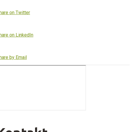
hare on Twitter
hare on LinkedIn
hare by Email