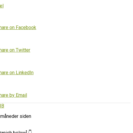
el
hare on Facebook
hare on Twitter
hare on LinkedIn
hare by Email
IB
 måneder siden
Danish below] 👇