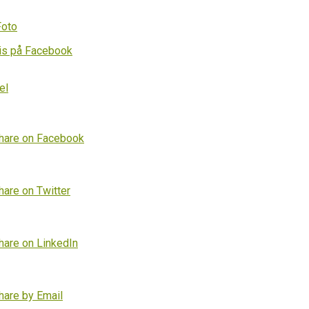
Foto
is på Facebook
el
hare on Facebook
hare on Twitter
hare on LinkedIn
hare by Email