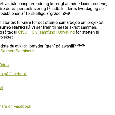
et var både inspirerende og lærerigt at møde landmændene,
øre deres perspektiver og få indblik i deres hverdag og se
roduktionen af forskellige afgrøder 🌽🌽
n stor tak til Kijani for det stærke samarbejde om projektet
𝗶𝗹𝗶𝗺𝗼 𝗥𝗮𝗳𝗶𝗸𝗶 🙌 Vi ser frem til næste skridt sammen.
gså tak til
CISU – Civilsamfund i Udvikling
for støtten til
rojektet.
idste du at kijani betyder “grøn” på swahili? 💚💚
…
Se mere
Se mindre
Video
is på Facebook
el
hare on Facebook