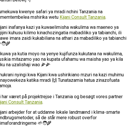
umekuwa kwenye safari ya mradi nchini Tanzania na
umemtembelea mshirika wetu
Kijani Consult Tanzania
.
ijani inafanya kazi ya kuwaelimisha wakulima wa maeneo ya
ijijini kuhusu kilimo kinachozingatia mabadiliko ya tabianchi, ili
awe imara zaidi kukabiliana na athari za mabadiliko ya tabianchi
🧑‍🌾
likuwa ya kutia moyo na yenye kujifunza kukutana na wakulima,
usikia mitazamo yao na kupata ufahamu wa maisha yao ya kila
iku na uzalishaji wao 🌽🌽
hukrani nyingi kwa Kijani kwa ushirikiano mzuri na kazi muhimu
nayowekeza katika mradi 🙌 Tunatazamia hatua zinazofuata
amoja.
i har været på projektrejse i Tanzania og besøgt vores partner
ijani Consult Tanzania
.
ijani arbejder for at uddanne lokale landmænd i klima-smarte
andbrugsmetoder, så de står mere robust overfor
limaforandringerne 🌱🧑‍🌾