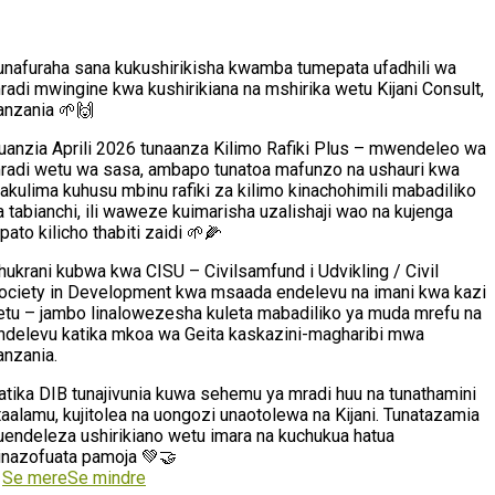
unafuraha sana kukushirikisha kwamba tumepata ufadhili wa
radi mwingine kwa kushirikiana na mshirika wetu Kijani Consult,
anzania 🌱🙌
uanzia Aprili 2026 tunaanza Kilimo Rafiki Plus – mwendeleo wa
radi wetu wa sasa, ambapo tunatoa mafunzo na ushauri kwa
akulima kuhusu mbinu rafiki za kilimo kinachohimili mabadiliko
a tabianchi, ili waweze kuimarisha uzalishaji wao na kujenga
ipato kilicho thabiti zaidi 🌱🌽
hukrani kubwa kwa CISU – Civilsamfund i Udvikling / Civil
ociety in Development kwa msaada endelevu na imani kwa kazi
etu – jambo linalowezesha kuleta mabadiliko ya muda mrefu na
ndelevu katika mkoa wa Geita kaskazini-magharibi mwa
anzania.
atika DIB tunajivunia kuwa sehemu ya mradi huu na tunathamini
taalamu, kujitolea na uongozi unaotolewa na Kijani. Tunatazamia
uendeleza ushirikiano wetu imara na kuchukua hatua
inazofuata pamoja 💚🤝
…
Se mere
Se mindre