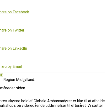
hare on Facebook
hare on Twitter
hare on LinkedIn
hare by Email
IB
r i Region Midtjylland.
 måneder siden
ores skønne hold af Globale Ambassadører er klar til at afholde
orkshops på videregående uddannelser til efteråret. Vi sætter