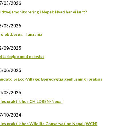
7/03/2026
idtvejsmonitorering i Nepal: Hvad har vi lært?
3/03/2026
rojektbesøg i Tanzania
2/09/2025
eltarbejde med et twist
5/06/2025
audato Sí Eco-Village: Bæredygtig genhusning i praksis
0/03/2025
ules praktik hos CHILDREN-Nepal
7/10/2024
ules praktik hos Wildlife Conservation Nepal (WCN)