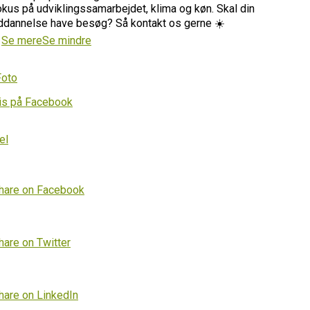
okus på udviklingssamarbejdet, klima og køn. Skal din
ddannelse have besøg? Så kontakt os gerne ☀️
…
Se mere
Se mindre
Foto
is på Facebook
el
hare on Facebook
hare on Twitter
hare on LinkedIn