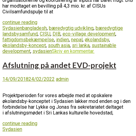
organisationerne og koordinering af inputs har båret frugt: DIB
har modtaget en bevilling på 4,3 mio. kr. af CISUs
Civilsamfundspulje til at
continue reading
Sydasien
bangladesh
,
bæredygtig udvikling
,
bæredygtige
landsbysamfund
,
CISU
,
DIB
,
eco-village development
,
fattigdomsbekæmpelse
,
indien
,
nepal
,
økolandsby
,
økolandsby-koncept
,
south asia
,
sri lanka
,
sustainable
development
,
sydasien
Skriv en kommentar.
Afslutning på andet EVD-projekt
14/09/2018
24/02/2022
admin
Projektperioden for vores arbejde med at opskalere
økolandsby-konceptet i Sydasien lakker mod enden og i den
forbindelse har Lykke og Jonas fra sekretariatet deltaget
i afslutningsmødet i Sri Lankas kulturelle hovedstad,
continue reading
Sydasien