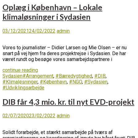
Oplæg i København – Lokale
klimaløsninger i Sydasien
03/12/2021
24/02/2022
admin
Vores to journalister – Didier Larsen og Mie Olsen – er nu
snart på vej hjem fra deres projektrejse i Sydasien. De har
været rundt og besøge vores samarbejdspartnere i
continue reading
Sydasien
#Arrangement
,
#Bæredygtighed
,
#DIB
,
#Klimaløsninger
,
#København
,
#NGO
,
#Sydasien
,
#Udviklingsarbejde
DIB får 4,3 mio. kr. til nyt EVD-projekt
02/07/2020
23/02/2022
admin
Solidt forarbejde, et stærkt samarbejde på tværs af