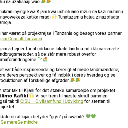
iku na uzalishaji wao
hukrani nyingi kwa Kijani kwa ushirikiano mzuri na kazi muhimu
nayowekeza katika mradi
Tunatazamia hatua zinazofuata
amoja.
i har været på projektrejse i Tanzania og besøgt vores partner
ijani Consult Tanzania
.
ijani arbejder for at uddanne lokale landmænd i klima-smarte
andbrugsmetoder, så de står mere robust overfor
limaforandringerne
et var både inspirerende og lærerigt at møde landmændene,
øre deres perspektiver og få indblik i deres hverdag og se
roduktionen af forskellige afgrøder
n stor tak til Kijani for det stærke samarbejde om projektet
𝗶𝗹𝗶𝗺𝗼 𝗥𝗮𝗳𝗶𝗸𝗶
Vi ser frem til næste skridt sammen.
gså tak til
CISU – Civilsamfund i Udvikling
for støtten til
rojektet.
idste du at kijani betyder “grøn” på swahili?
…
Se mere
Se mindre