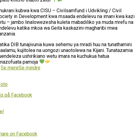
hukrani kubwa kwa CISU – Civilsamfund i Udvikling / Civil
ociety in Development kwa msaada endelevu na imani kwa kazi
etu – jambo linalowezesha kuleta mabadiliko ya muda mrefu na
ndelevu katika mkoa wa Geita kaskazini-magharibi mwa
anzania.
atika DIB tunajivunia kuwa sehemu ya mradi huu na tunathamini
taalamu, kujitolea na uongozi unaotolewa na Kijani. Tunatazamia
uendeleza ushirikiano wetu imara na kuchukua hatua
inazofuata pamoja
…
Se mere
Se mindre
Foto
is på Facebook
el
hare on Facebook