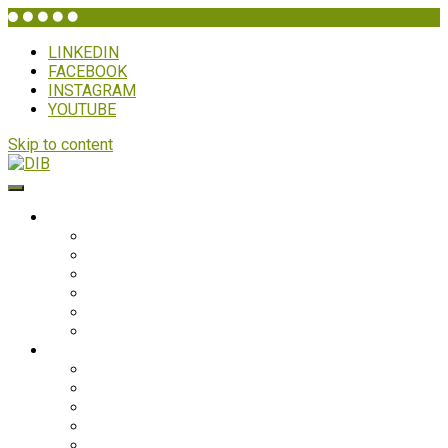
LINKEDIN
FACEBOOK
INSTAGRAM
YOUTUBE
Skip to content
DIB
HVEM ER DIB?
Historien bag
Sekretariatet
Bestyrelsen
Generalforsamling
Netværk og partnere
Politikker
PROJEKTER
Bolivia
Filippinerne
Ghana
Nepal
Sydasien