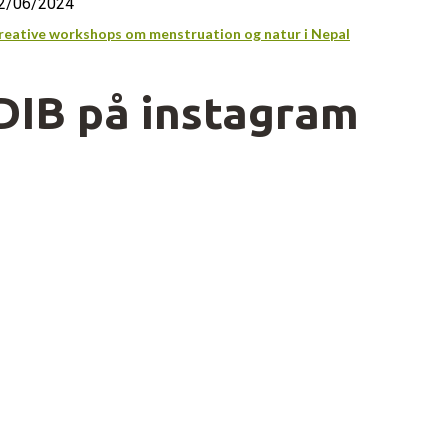
2/06/2024
reative workshops om menstruation og natur i Nepal
DIB på instagram