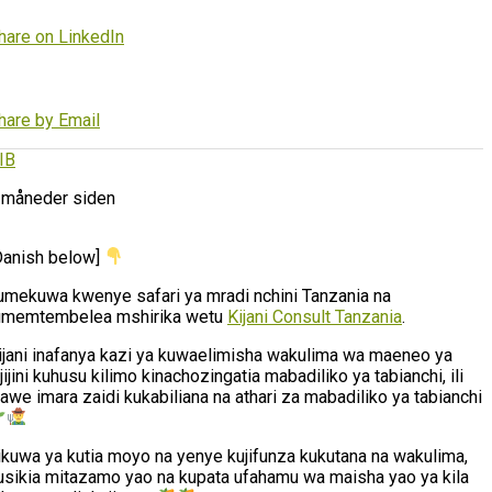
hare on LinkedIn
hare by Email
IB
 måneder siden
Danish below]
umekuwa kwenye safari ya mradi nchini Tanzania na
umemtembelea mshirika wetu
Kijani Consult Tanzania
.
ijani inafanya kazi ya kuwaelimisha wakulima wa maeneo ya
ijijini kuhusu kilimo kinachozingatia mabadiliko ya tabianchi, ili
awe imara zaidi kukabiliana na athari za mabadiliko ya tabianchi
likuwa ya kutia moyo na yenye kujifunza kukutana na wakulima,
usikia mitazamo yao na kupata ufahamu wa maisha yao ya kila