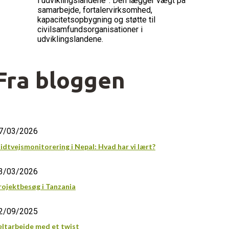
i udviklingslandene”. Den lægger vægt på
samarbejde, fortalervirksomhed,
kapacitetsopbygning og støtte til
civilsamfundsorganisationer i
udviklingslandene.
Fra bloggen
7/03/2026
idtvejsmonitorering i Nepal: Hvad har vi lært?
3/03/2026
rojektbesøg i Tanzania
2/09/2025
eltarbejde med et twist