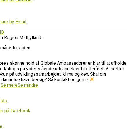
hare by Email
IB
r i Region Midtjylland.
 måneder siden
ores skønne hold af Globale Ambassadører er klar til at afholde
orkshops på videregående uddannelser til efteråret. Vi sætter
okus på udviklingssamarbejdet, klima og køn. Skal din
ddannelse have besøg? Så kontakt os gerne
…
Se mere
Se mindre
Foto
is på Facebook
el