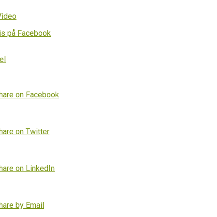
Video
is på Facebook
el
hare on Facebook
hare on Twitter
hare on LinkedIn
hare by Email