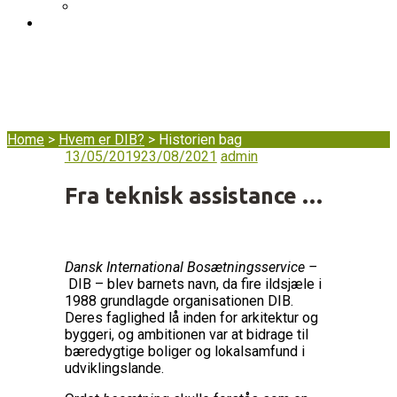
DIB’s klageordning
BLOG
Historien bag
Home
>
Hvem er DIB?
>
Historien bag
13/05/2019
23/08/2021
admin
Fra teknisk assistance …
Dansk International Bosætningsservice –
DIB – blev barnets navn, da fire ildsjæle i
1988 grundlagde organisationen DIB.
Deres faglighed lå inden for arkitektur og
byggeri, og ambitionen var at bidrage til
bæredygtige boliger og lokalsamfund i
udviklingslande.