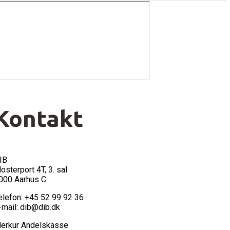
Kontakt
IB
losterport 4T, 3. sal
000 Aarhus C
elefon: +45 52 99 92 36
-mail: dib@dib.dk
erkur Andelskasse