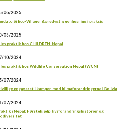
5/06/2025
audato Sí Eco-Village: Bæredygtig genhusning i praksis
0/03/2025
ules praktik hos CHILDREN-Nepal
7/10/2024
ules praktik hos Wildlife Conservation Nepal (WCN)
5/07/2024
rivillige engageret i kampen mod klimaforandringerne i Bolivia
1/07/2024
raktik i Nepal: Førstehjælp, livsforandringshistorier og
iodiversitet