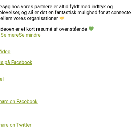
esøg hos vores partnere er altid fyldt med indtryk og
plevelser, og så er det en fantastisk mulighed for at connecte
ellem vores organisationer
ideoen er et kort resumé af ovenstående
…
Se mere
Se mindre
Video
is på Facebook
el
hare on Facebook
hare on Twitter