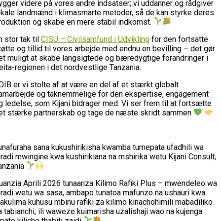
ygger videre på vores andre indsatser; vi uddanner og rådgiver
okale landmænd i klimasmarte metoder, så de kan styrke deres
roduktion og skabe en mere stabil indkomst.
n stor tak til
CISU – Civilsamfund i Udvikling
for den fortsatte
tøtte og tillid til vores arbejde med endnu en bevilling – det gør
et muligt at skabe langsigtede og bæredygtige forandringer i
eita-regionen i det nordvestlige Tanzania.
 DIB er vi stolte af at være en del af et stærkt globalt
amarbejde og taknemmelige for den ekspertise, engagement
g ledelse, som Kijani bidrager med. Vi ser frem til at fortsætte
et stærke partnerskab og tage de næste skridt sammen
unafuraha sana kukushirikisha kwamba tumepata ufadhili wa
radi mwingine kwa kushirikiana na mshirika wetu Kijani Consult,
anzania
uanzia Aprili 2026 tunaanza Kilimo Rafiki Plus – mwendeleo wa
radi wetu wa sasa, ambapo tunatoa mafunzo na ushauri kwa
akulima kuhusu mbinu rafiki za kilimo kinachohimili mabadiliko
a tabianchi, ili waweze kuimarisha uzalishaji wao na kujenga
ipato kilicho thabiti zaidi