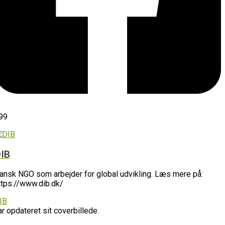
99
IB
ansk NGO som arbejder for global udvikling. Læs mere på:
ttps://www.dib.dk/
IB
ar opdateret sit coverbillede.