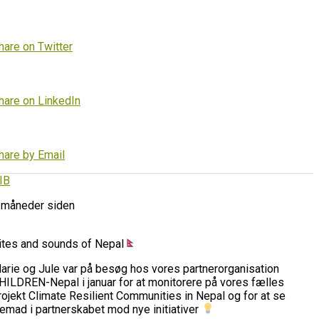
hare on Twitter
hare on LinkedIn
hare by Email
IB
 måneder siden
ites and sounds of Nepal
arie og Jule var på besøg hos vores partnerorganisation
HILDREN-Nepal i januar for at monitorere på vores fælles
rojekt Climate Resilient Communities in Nepal og for at se
remad i partnerskabet mod nye initiativer