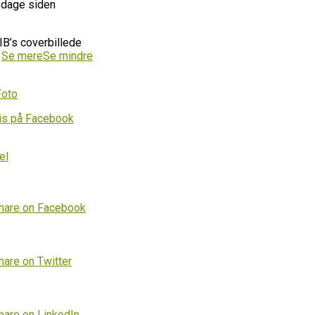
 dage siden
IB’s coverbillede
…
Se mere
Se mindre
Foto
is på Facebook
el
hare on Facebook
hare on Twitter
hare on LinkedIn