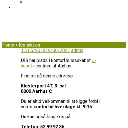
DIB’s klageordning
BLOG
Kontakt os
Home
>
Kontakt os
13/05/2019
29/06/2023
admin
DIB har plads i kontorfællesskabet
U-
huset
i centrum af Aarhus.
Find os på denne adresse:
Klosterport 4T, 3. sal
8000 Aarhus C
Du er altid velkommen til at kigge forbi i
vores
kontortid hverdage kl. 9-15
.
Du kan også fange os på:
Telefon: 52 99 92 36