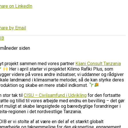
hare on LinkedIn
hare by Email
IB
 måneder siden
yt projekt sammen med vores partner
Kijani Consult Tanzania
Her i april starter vi projektet Kilimo Rafiki Plus, som
ygger videre på vores andre indsatser; vi uddanner og rådgiver
okale landmænd i klimasmarte metoder, så de kan styrke deres
roduktion og skabe en mere stabil indkomst.
n stor tak til
CISU – Civilsamfund i Udvikling
for den fortsatte
tøtte og tillid til vores arbejde med endnu en bevilling – det gør
et muligt at skabe langsigtede og bæredygtige forandringer i
eita-regionen i det nordvestlige Tanzania.
 DIB er vi stolte af at være en del af et stærkt globalt
amarbejde og taknemmelige for den ekspertise, engagement