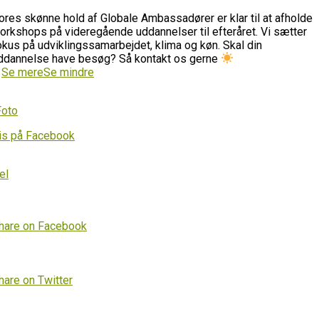
ores skønne hold af Globale Ambassadører er klar til at afholde
orkshops på videregående uddannelser til efteråret. Vi sætter
okus på udviklingssamarbejdet, klima og køn. Skal din
ddannelse have besøg? Så kontakt os gerne
…
Se mere
Se mindre
Foto
is på Facebook
el
hare on Facebook
hare on Twitter