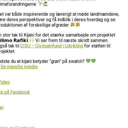
limaforandringerne
et var både inspirerende og lærerigt at møde landmændene,
øre deres perspektiver og få indblik i deres hverdag og se
roduktionen af forskellige afgrøder
n stor tak til Kijani for det stærke samarbejde om projektet
𝗶𝗹𝗶𝗺𝗼 𝗥𝗮𝗳𝗶𝗸𝗶
Vi ser frem til næste skridt sammen.
gså tak til
CISU – Civilsamfund i Udvikling
for støtten til
rojektet.
idste du at kijani betyder “grøn” på swahili?
…
Se mere
Se mindre
Video
is på Facebook
el