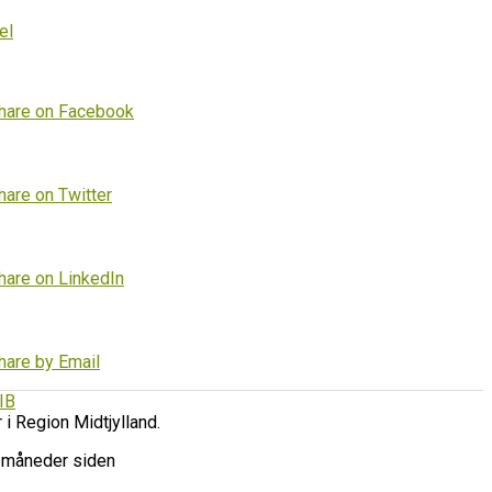
el
hare on Facebook
hare on Twitter
hare on LinkedIn
hare by Email
IB
r i Region Midtjylland.
 måneder siden