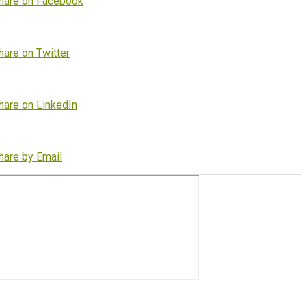
hare on Facebook
hare on Twitter
hare on LinkedIn
hare by Email