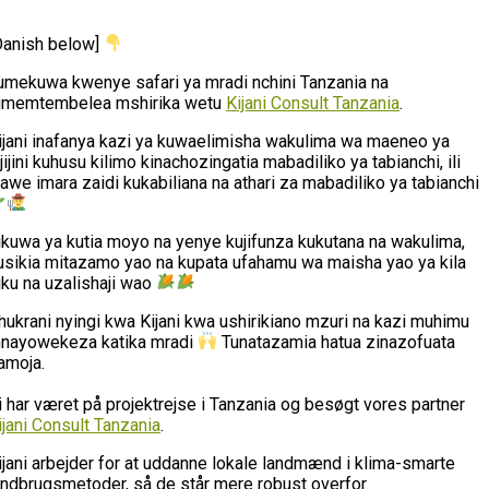
Danish below]
umekuwa kwenye safari ya mradi nchini Tanzania na
umemtembelea mshirika wetu
Kijani Consult Tanzania
.
ijani inafanya kazi ya kuwaelimisha wakulima wa maeneo ya
ijijini kuhusu kilimo kinachozingatia mabadiliko ya tabianchi, ili
awe imara zaidi kukabiliana na athari za mabadiliko ya tabianchi
likuwa ya kutia moyo na yenye kujifunza kukutana na wakulima,
usikia mitazamo yao na kupata ufahamu wa maisha yao ya kila
iku na uzalishaji wao
hukrani nyingi kwa Kijani kwa ushirikiano mzuri na kazi muhimu
nayowekeza katika mradi
Tunatazamia hatua zinazofuata
amoja.
i har været på projektrejse i Tanzania og besøgt vores partner
ijani Consult Tanzania
.
ijani arbejder for at uddanne lokale landmænd i klima-smarte
andbrugsmetoder, så de står mere robust overfor