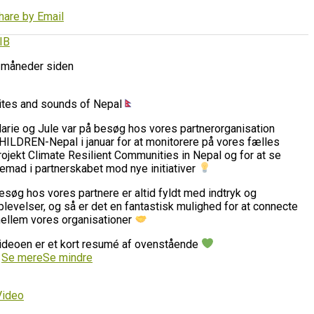
hare by Email
IB
 måneder siden
ites and sounds of Nepal
arie og Jule var på besøg hos vores partnerorganisation
HILDREN-Nepal i januar for at monitorere på vores fælles
rojekt Climate Resilient Communities in Nepal og for at se
remad i partnerskabet mod nye initiativer
esøg hos vores partnere er altid fyldt med indtryk og
plevelser, og så er det en fantastisk mulighed for at connecte
ellem vores organisationer
ideoen er et kort resumé af ovenstående
…
Se mere
Se mindre
Video