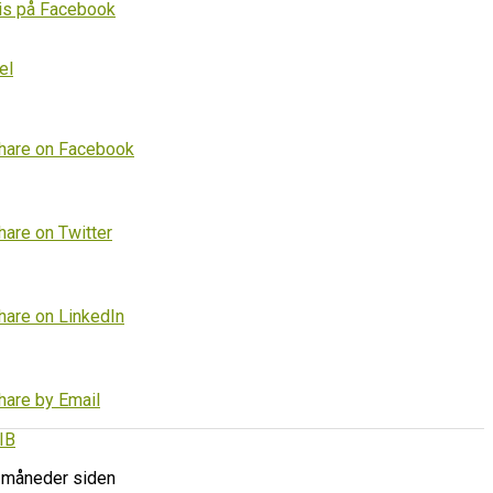
is på Facebook
el
hare on Facebook
hare on Twitter
hare on LinkedIn
hare by Email
IB
 måneder siden