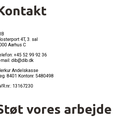
Kontakt
IB
losterport 4T, 3. sal
000 Aarhus C
elefon: +45 52 99 92 36
-mail: dib@dib.dk
erkur Andelskasse
eg. 8401 Kontonr. 5480498
VR.nr.: 13167230
Støt vores arbejde