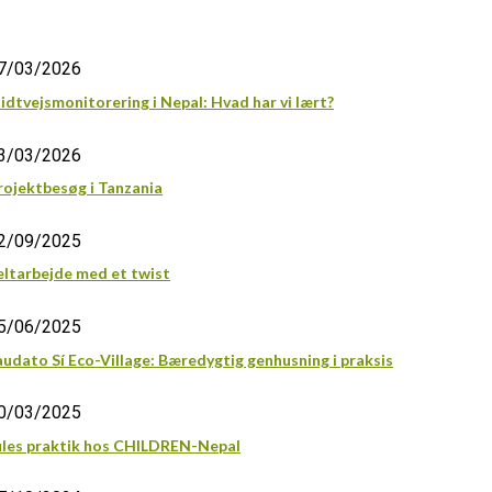
7/03/2026
idtvejsmonitorering i Nepal: Hvad har vi lært?
3/03/2026
rojektbesøg i Tanzania
2/09/2025
eltarbejde med et twist
5/06/2025
audato Sí Eco-Village: Bæredygtig genhusning i praksis
0/03/2025
ules praktik hos CHILDREN-Nepal