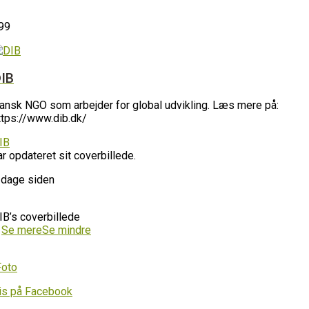
99
IB
ansk NGO som arbejder for global udvikling. Læs mere på:
ttps://www.dib.dk/
IB
ar opdateret sit coverbillede.
 dage siden
IB’s coverbillede
…
Se mere
Se mindre
Foto
is på Facebook