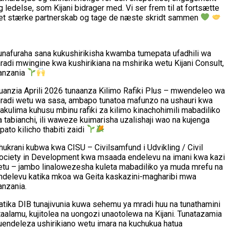
g ledelse, som Kijani bidrager med. Vi ser frem til at fortsætte
et stærke partnerskab og tage de næste skridt sammen
unafuraha sana kukushirikisha kwamba tumepata ufadhili wa
radi mwingine kwa kushirikiana na mshirika wetu Kijani Consult,
anzania
uanzia Aprili 2026 tunaanza Kilimo Rafiki Plus – mwendeleo wa
radi wetu wa sasa, ambapo tunatoa mafunzo na ushauri kwa
akulima kuhusu mbinu rafiki za kilimo kinachohimili mabadiliko
a tabianchi, ili waweze kuimarisha uzalishaji wao na kujenga
ipato kilicho thabiti zaidi
hukrani kubwa kwa CISU – Civilsamfund i Udvikling / Civil
ociety in Development kwa msaada endelevu na imani kwa kazi
etu – jambo linalowezesha kuleta mabadiliko ya muda mrefu na
ndelevu katika mkoa wa Geita kaskazini-magharibi mwa
anzania.
atika DIB tunajivunia kuwa sehemu ya mradi huu na tunathamini
taalamu, kujitolea na uongozi unaotolewa na Kijani. Tunatazamia
uendeleza ushirikiano wetu imara na kuchukua hatua