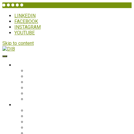
LINKEDIN
FACEBOOK
INSTAGRAM
YOUTUBE
Skip to content
DIB
HVEM ER DIB?
Historien bag
Sekretariatet
Bestyrelsen
Generalforsamling
Netværk og partnere
Politikker
PROJEKTER
Bolivia
Filippinerne
Ghana
Nepal
Sydasien