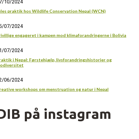
7/10/2024
ules praktik hos Wildlife Conservation Nepal (WCN)
5/07/2024
rivillige engageret i kampen mod klimaforandringerne i Bolivia
1/07/2024
raktik i Nepal: Førstehjælp, livsforandringshistorier og
iodiversitet
2/06/2024
reative workshops om menstruation og natur i Nepal
DIB på instagram