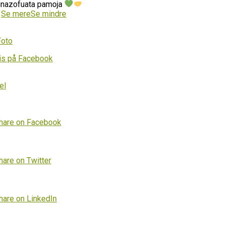
inazofuata pamoja
…
Se mere
Se mindre
Foto
is på Facebook
el
hare on Facebook
hare on Twitter
hare on LinkedIn