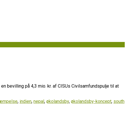
n bevilling på 4,3 mio. kr. af CISUs Civilsamfundspulje til at
kæmpelse
,
indien
,
nepal
,
økolandsby
,
økolandsby-koncept
,
south