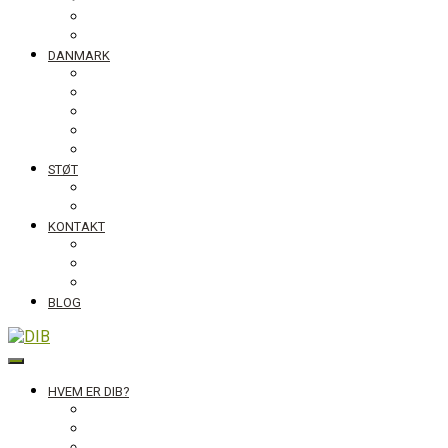
Tanzania
Globalt
DANMARK
NyTænk
Fotoudstillingen Slum Blues
Undervisningsmaterialet #ståropforverden
Skolebesøg
Foredrag
STØT
Bliv medlem af DIB
Bliv frivillig hos DIB
KONTAKT
Nyhedsbrev
Job, praktik, udlandsophold
DIB’s klageordning
BLOG
DIB
HVEM ER DIB?
Historien bag
Sekretariatet