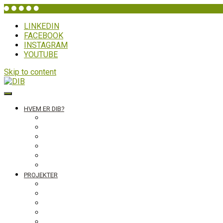
LINKEDIN
FACEBOOK
INSTAGRAM
YOUTUBE
Skip to content
DIB
HVEM ER DIB?
Historien bag
Sekretariatet
Bestyrelsen
Generalforsamling
Netværk og partnere
Politikker
PROJEKTER
Bolivia
Filippinerne
Ghana
Nepal
Sydasien