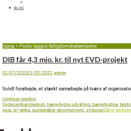
DIB’s klageordning
BLOG
fattigdomsbekæmpe
Home
>
Posts tagged
fattigdomsbekæmpelse
DIB får 4,3 mio. kr. til nyt EVD-projekt
02/07/2020
23/02/2022
admin
Solidt forarbejde, et stærkt samarbejde på tværs af organisation
continue reading
Sydasien
bangladesh
,
bæredygtig udvikling
,
bæredygtige land
asia
,
sri lanka
,
sustainable development
,
sydasien
Skriv en kom