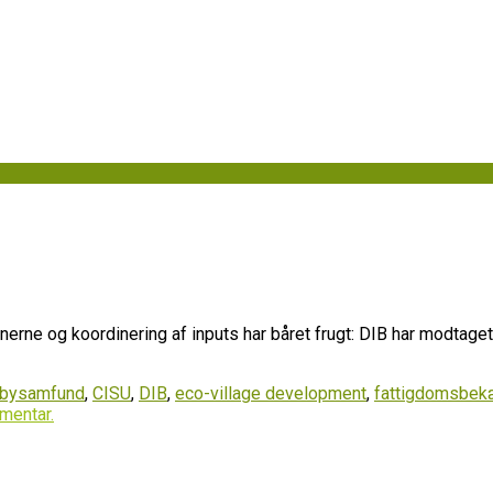
lse
erne og koordinering af inputs har båret frugt: DIB har modtaget e
sbysamfund
,
CISU
,
DIB
,
eco-village development
,
fattigdomsbe
mentar.