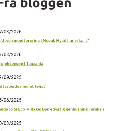
Fra bloggen
7/03/2026
idtvejsmonitorering i Nepal: Hvad har vi lært?
3/03/2026
rojektbesøg i Tanzania
2/09/2025
eltarbejde med et twist
5/06/2025
audato Sí Eco-Village: Bæredygtig genhusning i praksis
0/03/2025