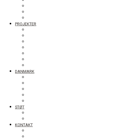
Bestyrelsen
Generalforsamling
Netværk og partnere
Politikker
PROJEKTER
Bolivia
Filippinerne
Ghana
Nepal
Sydasien
Tanzania
Globalt
DANMARK
NyTænk
Fotoudstillingen Slum Blues
Undervisningsmaterialet #ståropforverden
Skolebesøg
Foredrag
STØT
Bliv medlem af DIB
Bliv frivillig hos DIB
KONTAKT
Nyhedsbrev
Job, praktik, udlandsophold