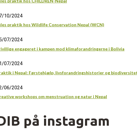
ules praktik hos CHILDREN-Nepal
7/10/2024
ules praktik hos Wildlife Conservation Nepal (WCN)
5/07/2024
rivillige engageret i kampen mod klimaforandringerne i Bolivia
1/07/2024
raktik i Nepal: Førstehjælp, livsforandringshistorier og biodiversite
2/06/2024
reative workshops om menstruation og natur i Nepal
DIB på instagram