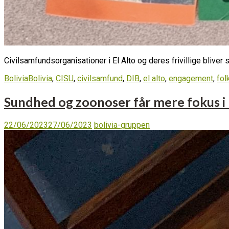
Civilsamfundsorganisationer i El Alto og deres frivillige bliver 
Bolivia
Bolivia
,
CISU
,
civilsamfund
,
DIB
,
el alto
,
engagement
,
fol
Sundhed og zoonoser får mere fokus i 
22/06/2023
27/06/2023
bolivia-gruppen