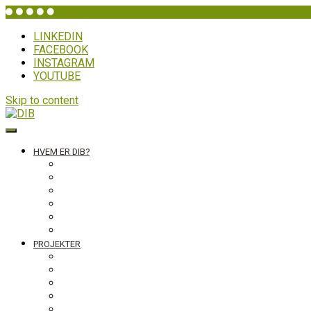
LINKEDIN
FACEBOOK
INSTAGRAM
YOUTUBE
Skip to content
DIB
HVEM ER DIB?
Historien bag
Sekretariatet
Bestyrelsen
Generalforsamling
Netværk og partnere
Politikker
PROJEKTER
Bolivia
Filippinerne
Ghana
Nepal
Sydasien