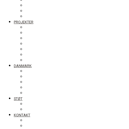
Bestyrelsen
Generalforsamling
Netværk og partnere
Politikker
PROJEKTER
Bolivia
Filippinerne
Ghana
Nepal
Sydasien
Tanzania
Globalt
DANMARK
NyTænk
Fotoudstillingen Slum Blues
Undervisningsmaterialet #ståropforverden
Skolebesøg
Foredrag
STØT
Bliv medlem af DIB
Bliv frivillig hos DIB
KONTAKT
Nyhedsbrev
Job, praktik, udlandsophold