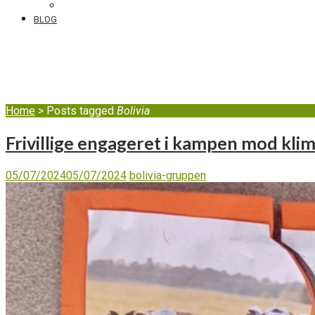
DIB’s klageordning
BLOG
Bolivia
Home
>
Posts tagged
Bolivia
Frivillige engageret i kampen mod klim
05/07/2024
05/07/2024
bolivia-gruppen