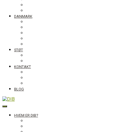
Tanzania
Globalt
DANMARK
NyTænk
Fotoudstillingen Slum Blues
Undervisningsmaterialet #ståropforverden
Skolebesøg
Foredrag
STØT
Bliv medlem af DIB
Bliv frivillig hos DIB
KONTAKT
Nyhedsbrev
Job, praktik, udlandsophold
DIB’s klageordning
BLOG
DIB
HVEM ER DIB?
Historien bag
Sekretariatet