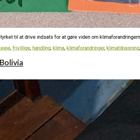
styrket til at drive indsats for at gøre viden om klimaforandringer
keeje
,
frivillige
,
handling
,
klima
,
klimaforandringer
,
klimatilpasning
Bolivia