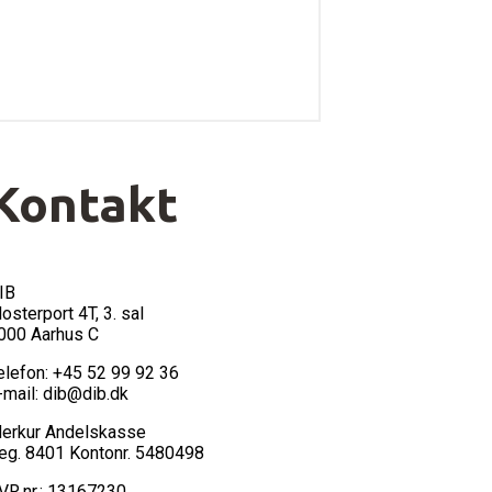
Kontakt
IB
losterport 4T, 3. sal
000 Aarhus C
elefon: +45 52 99 92 36
-mail: dib@dib.dk
erkur Andelskasse
eg. 8401 Kontonr. 5480498
VR.nr.: 13167230