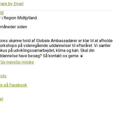
hare by Email
IB
r i Region Midtjylland.
 måneder siden
ores skønne hold af Globale Ambassadører er klar til at afholde
orkshops på videregående uddannelser til efteråret. Vi sætter
okus på udviklingssamarbejdet, klima og køn. Skal din
ddannelse have besøg? Så kontakt os gerne ☀️
…
Se mere
Se mindre
Foto
is på Facebook
el