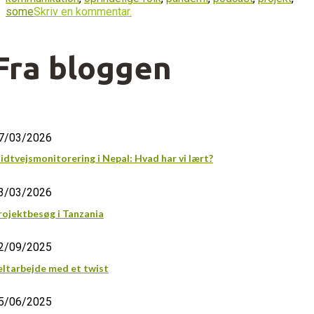
some
Skriv en kommentar.
Fra bloggen
7/03/2026
idtvejsmonitorering i Nepal: Hvad har vi lært?
3/03/2026
rojektbesøg i Tanzania
2/09/2025
eltarbejde med et twist
5/06/2025