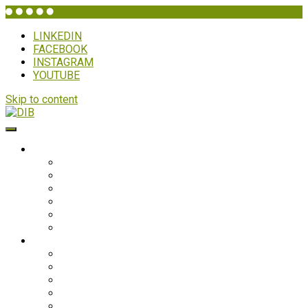
LINKEDIN
FACEBOOK
INSTAGRAM
YOUTUBE
Skip to content
DIB
HVEM ER DIB?
Historien bag
Sekretariatet
Bestyrelsen
Generalforsamling
Netværk og partnere
Politikker
PROJEKTER
Bolivia
Filippinerne
Ghana
Nepal
Sydasien