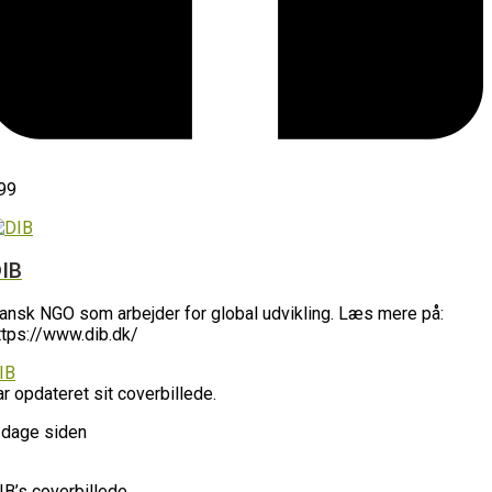
99
IB
ansk NGO som arbejder for global udvikling. Læs mere på:
ttps://www.dib.dk/
IB
ar opdateret sit coverbillede.
 dage siden
IB’s coverbillede