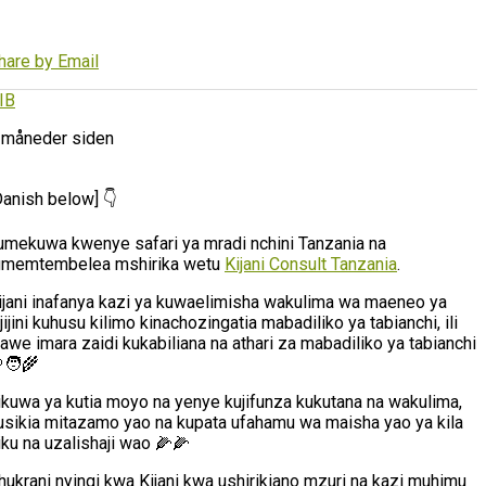
hare by Email
IB
 måneder siden
Danish below] 👇
umekuwa kwenye safari ya mradi nchini Tanzania na
umemtembelea mshirika wetu
Kijani Consult Tanzania
.
ijani inafanya kazi ya kuwaelimisha wakulima wa maeneo ya
ijijini kuhusu kilimo kinachozingatia mabadiliko ya tabianchi, ili
awe imara zaidi kukabiliana na athari za mabadiliko ya tabianchi
🧑‍🌾
likuwa ya kutia moyo na yenye kujifunza kukutana na wakulima,
usikia mitazamo yao na kupata ufahamu wa maisha yao ya kila
iku na uzalishaji wao 🌽🌽
hukrani nyingi kwa Kijani kwa ushirikiano mzuri na kazi muhimu