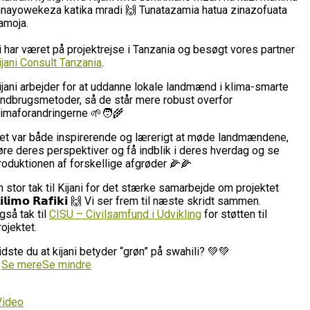
nayowekeza katika mradi 🙌 Tunatazamia hatua zinazofuata
amoja.
i har været på projektrejse i Tanzania og besøgt vores partner
ijani Consult Tanzania
.
ijani arbejder for at uddanne lokale landmænd i klima-smarte
andbrugsmetoder, så de står mere robust overfor
limaforandringerne 🌱🧑‍🌾
et var både inspirerende og lærerigt at møde landmændene,
øre deres perspektiver og få indblik i deres hverdag og se
roduktionen af forskellige afgrøder 🌽🌽
n stor tak til Kijani for det stærke samarbejde om projektet
𝗶𝗹𝗶𝗺𝗼 𝗥𝗮𝗳𝗶𝗸𝗶 🙌 Vi ser frem til næste skridt sammen.
gså tak til
CISU – Civilsamfund i Udvikling
for støtten til
rojektet.
idste du at kijani betyder “grøn” på swahili? 💚💚
…
Se mere
Se mindre
Video