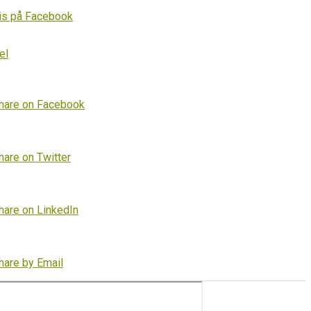
is på Facebook
el
hare on Facebook
hare on Twitter
hare on LinkedIn
hare by Email