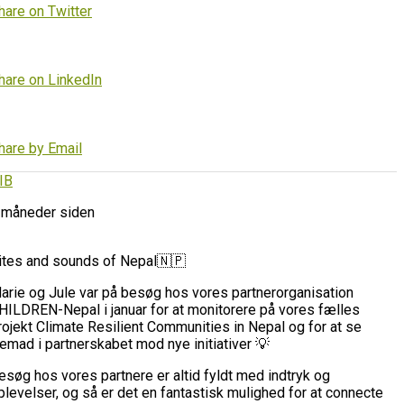
hare on Twitter
hare on LinkedIn
hare by Email
IB
 måneder siden
ites and sounds of Nepal🇳🇵
arie og Jule var på besøg hos vores partnerorganisation
HILDREN-Nepal i januar for at monitorere på vores fælles
rojekt Climate Resilient Communities in Nepal og for at se
remad i partnerskabet mod nye initiativer 💡
esøg hos vores partnere er altid fyldt med indtryk og
plevelser, og så er det en fantastisk mulighed for at connecte