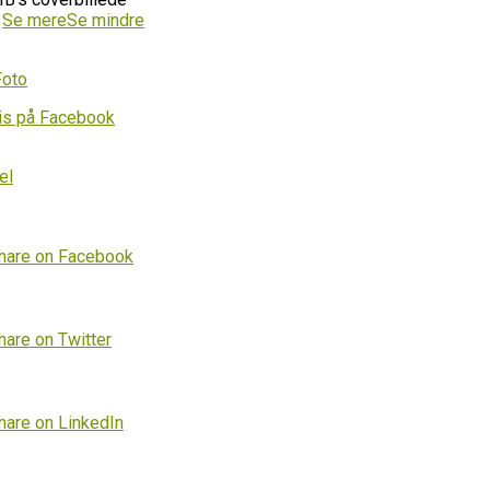
…
Se mere
Se mindre
Foto
is på Facebook
el
hare on Facebook
hare on Twitter
hare on LinkedIn