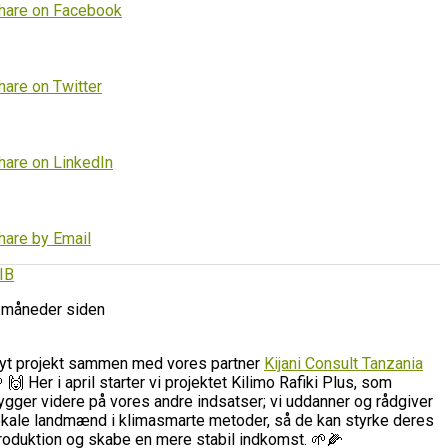
hare on Facebook
hare on Twitter
hare on LinkedIn
hare by Email
IB
 måneder siden
yt projekt sammen med vores partner
Kijani Consult Tanzania
 🙌 Her i april starter vi projektet Kilimo Rafiki Plus, som
ygger videre på vores andre indsatser; vi uddanner og rådgiver
okale landmænd i klimasmarte metoder, så de kan styrke deres
roduktion og skabe en mere stabil indkomst. 🌱🌽