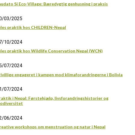
audato Sí Eco-Village: Bæredygtig genhusning i praksis
0/03/2025
ules praktik hos CHILDREN-Nepal
7/10/2024
ules praktik hos Wildlife Conservation Nepal (WCN)
5/07/2024
rivillige engageret i kampen mod klimaforandringerne i Bolivia
1/07/2024
raktik i Nepal: Førstehjælp, livsforandringshistorier og
iodiversitet
2/06/2024
reative workshops om menstruation og natur i Nepal