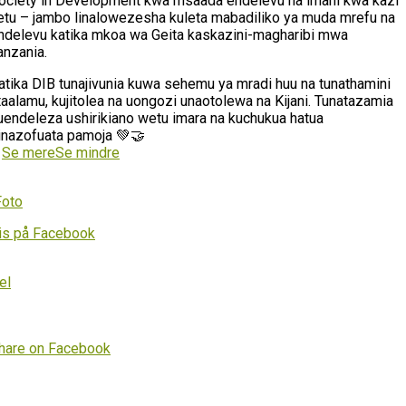
ociety in Development kwa msaada endelevu na imani kwa kazi
etu – jambo linalowezesha kuleta mabadiliko ya muda mrefu na
ndelevu katika mkoa wa Geita kaskazini-magharibi mwa
anzania.
atika DIB tunajivunia kuwa sehemu ya mradi huu na tunathamini
taalamu, kujitolea na uongozi unaotolewa na Kijani. Tunatazamia
uendeleza ushirikiano wetu imara na kuchukua hatua
inazofuata pamoja 💚🤝
…
Se mere
Se mindre
Foto
is på Facebook
el
hare on Facebook