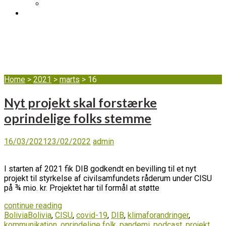
DIB’s klageordning
BLOG
Dag:
16. marts 2021
Home
>
2021
>
marts
>
16
Nyt projekt skal forstærke
oprindelige folks stemme
16/03/2021
23/02/2022
admin
I starten af 2021 fik DIB godkendt en bevilling til et nyt
projekt til styrkelse af civilsamfundets råderum under CISU
på ¾ mio. kr. Projektet har til formål at støtte
continue reading
Bolivia
Bolivia
,
CISU
,
covid-19
,
DIB
,
klimaforandringer
,
kommunikation
,
oprindelige folk
,
pandemi
,
podcast
,
projekt
,