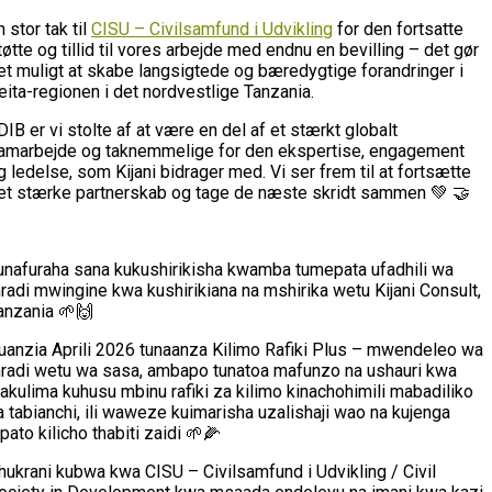
n stor tak til
CISU – Civilsamfund i Udvikling
for den fortsatte
tøtte og tillid til vores arbejde med endnu en bevilling – det gør
et muligt at skabe langsigtede og bæredygtige forandringer i
eita-regionen i det nordvestlige Tanzania.
 DIB er vi stolte af at være en del af et stærkt globalt
amarbejde og taknemmelige for den ekspertise, engagement
g ledelse, som Kijani bidrager med. Vi ser frem til at fortsætte
et stærke partnerskab og tage de næste skridt sammen 💚 🤝
unafuraha sana kukushirikisha kwamba tumepata ufadhili wa
radi mwingine kwa kushirikiana na mshirika wetu Kijani Consult,
anzania 🌱🙌
uanzia Aprili 2026 tunaanza Kilimo Rafiki Plus – mwendeleo wa
radi wetu wa sasa, ambapo tunatoa mafunzo na ushauri kwa
akulima kuhusu mbinu rafiki za kilimo kinachohimili mabadiliko
a tabianchi, ili waweze kuimarisha uzalishaji wao na kujenga
ipato kilicho thabiti zaidi 🌱🌽
hukrani kubwa kwa CISU – Civilsamfund i Udvikling / Civil