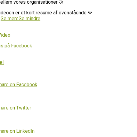
ellem vores organisationer 🤝
ideoen er et kort resumé af ovenstående 💚
…
Se mere
Se mindre
Video
is på Facebook
el
hare on Facebook
hare on Twitter
hare on LinkedIn