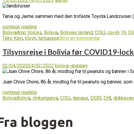
15/03/2022
19/01/2023
admin
Tania og Jaime sammen med den trofaste Toyota Landcruiser (e
continue reading
Bolivia
Amp Voices
,
Bolivia
,
Bolivias lavland
,
CISU
,
covid-19
,
DI
Teko Kavi
,
tilsyn
,
tumupasa
Skriv en kommentar.
Tilsynsrejse i Bolivia før COVID19-lo
02/04/2020
24/02/2022
bolivia-gruppen
Juan Chive Chore, 86 år, modtog frø til peanuts og bønner, som
continue reading
Bolivia
Bolivia
,
chikungunya
,
CISU
,
dengue
,
DERF
,
DIB
,
drikkevan
Fra bloggen