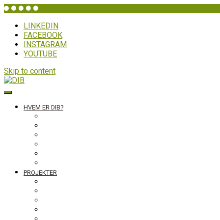
LINKEDIN
FACEBOOK
INSTAGRAM
YOUTUBE
Skip to content
DIB
HVEM ER DIB?
Historien bag
Sekretariatet
Bestyrelsen
Generalforsamling
Netværk og partnere
Politikker
PROJEKTER
Bolivia
Filippinerne
Ghana
Nepal
Sydasien