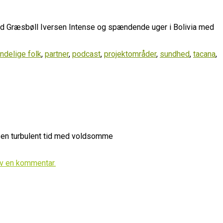
vad Græsbøll Iversen Intense og spændende uger i Bolivia med
indelige folk
,
partner
,
podcast
,
projektområder
,
sundhed
,
tacana
,
em en turbulent tid med voldsomme
iv en kommentar.