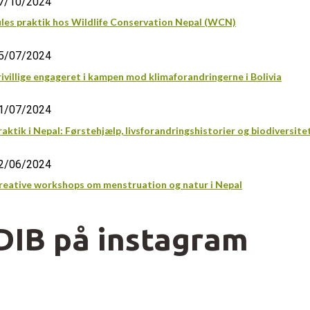
7/10/2024
ules praktik hos Wildlife Conservation Nepal (WCN)
5/07/2024
rivillige engageret i kampen mod klimaforandringerne i Bolivia
1/07/2024
raktik i Nepal: Førstehjælp, livsforandringshistorier og biodiversite
2/06/2024
reative workshops om menstruation og natur i Nepal
DIB på instagram