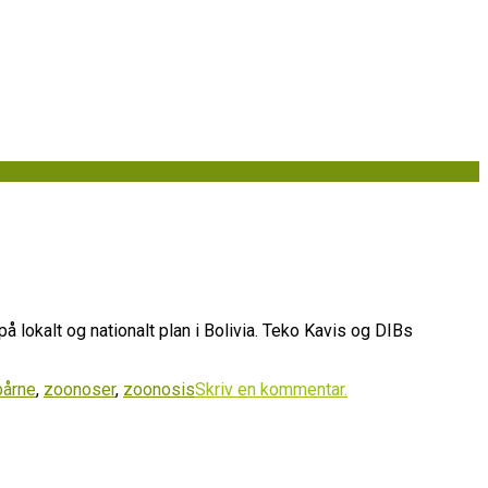
okalt og nationalt plan i Bolivia. Teko Kavis og DIBs
bårne
,
zoonoser
,
zoonosis
Skriv en kommentar.