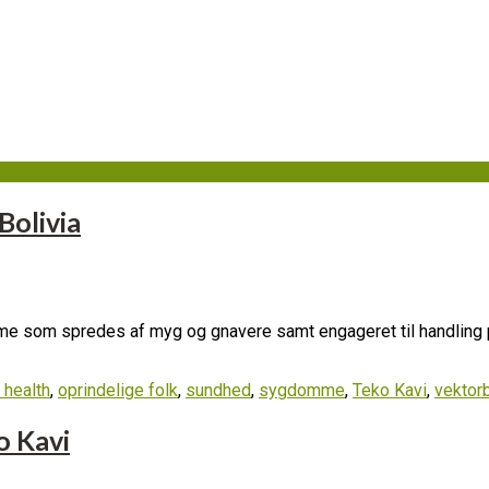
Bolivia
som spredes af myg og gnavere samt engageret til handling på l
 health
,
oprindelige folk
,
sundhed
,
sygdomme
,
Teko Kavi
,
vektor
o Kavi