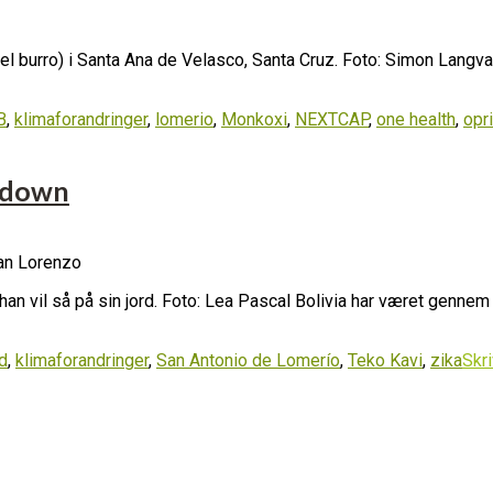
l burro) i Santa Ana de Velasco, Santa Cruz. Foto: Simon Lang
B
,
klimaforandringer
,
lomerio
,
Monkoxi
,
NEXTCAP
,
one health
,
opr
ckdown
 han vil så på sin jord. Foto: Lea Pascal Bolivia har været genn
d
,
klimaforandringer
,
San Antonio de Lomerío
,
Teko Kavi
,
zika
Skr