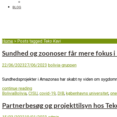
DIB’s klageordning
BLOG
Teko Kavi
Home
>
Posts tagged
Teko Kavi
Sundhed og zoonoser får mere fokus i 
22/06/2023
27/06/2023
bolivia-gruppen
Sundhedsprojekter i Amazonas har skabt ny viden om sygdomme 
continue reading
Bolivia
Bolivia
,
CISU
,
covid-19
,
DIB
,
københavns universitet
,
one
Partnerbesøg og projekttilsyn hos Tek