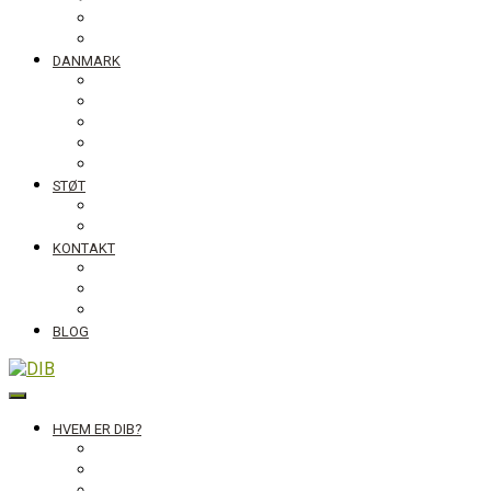
Tanzania
Globalt
DANMARK
NyTænk
Fotoudstillingen Slum Blues
Undervisningsmaterialet #ståropforverden
Skolebesøg
Foredrag
STØT
Bliv medlem af DIB
Bliv frivillig hos DIB
KONTAKT
Nyhedsbrev
Job, praktik, udlandsophold
DIB’s klageordning
BLOG
DIB
HVEM ER DIB?
Historien bag
Sekretariatet