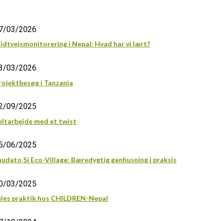
7/03/2026
idtvejsmonitorering i Nepal: Hvad har vi lært?
3/03/2026
rojektbesøg i Tanzania
2/09/2025
eltarbejde med et twist
5/06/2025
audato Sí Eco-Village: Bæredygtig genhusning i praksis
0/03/2025
ules praktik hos CHILDREN-Nepal