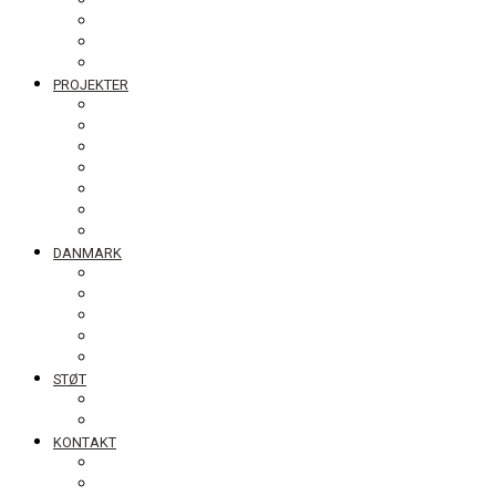
Bestyrelsen
Generalforsamling
Netværk og partnere
Politikker
PROJEKTER
Bolivia
Filippinerne
Ghana
Nepal
Sydasien
Tanzania
Globalt
DANMARK
NyTænk
Fotoudstillingen Slum Blues
Undervisningsmaterialet #ståropforverden
Skolebesøg
Foredrag
STØT
Bliv medlem af DIB
Bliv frivillig hos DIB
KONTAKT
Nyhedsbrev
Job, praktik, udlandsophold