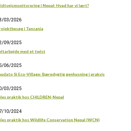
idtvejsmonitorering i Nepal: Hvad har vi lært?
3/03/2026
rojektbesøg i Tanzania
2/09/2025
eltarbejde med et twist
5/06/2025
audato Sí Eco-Village: Bæredygtig genhusning i praksis
0/03/2025
ules praktik hos CHILDREN-Nepal
7/10/2024
ules praktik hos Wildlife Conservation Nepal (WCN)