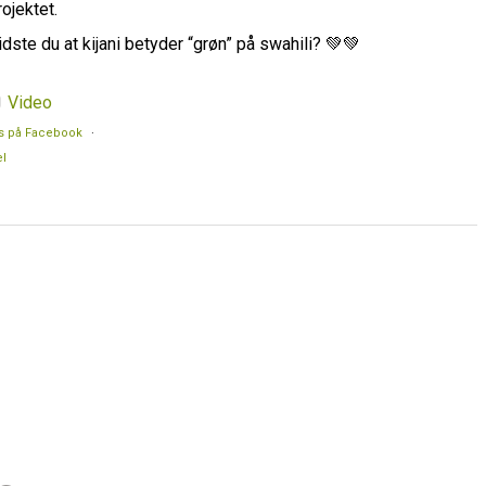
rojektet.
idste du at kijani betyder “grøn” på swahili? 💚💚
Video
s på Facebook
·
l