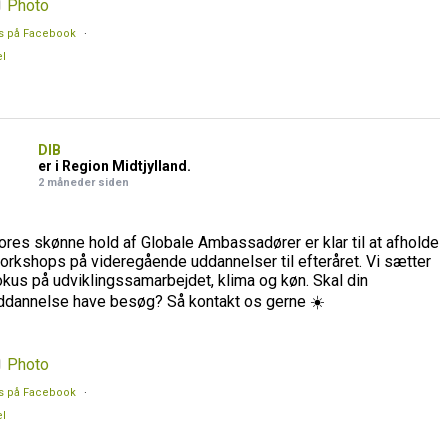
Photo
s på Facebook
·
l
DIB
er i Region Midtjylland.
2 måneder siden
ores skønne hold af Globale Ambassadører er klar til at afholde
orkshops på videregående uddannelser til efteråret. Vi sætter
okus på udviklingssamarbejdet, klima og køn. Skal din
ddannelse have besøg? Så kontakt os gerne ☀️
Photo
s på Facebook
·
l