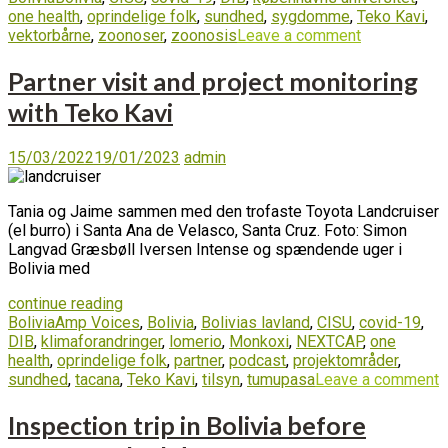
one health
,
oprindelige folk
,
sundhed
,
sygdomme
,
Teko Kavi
,
vektorbårne
,
zoonoser
,
zoonosis
Leave a comment
Partner visit and project monitoring
with Teko Kavi
15/03/2022
19/01/2023
admin
Tania og Jaime sammen med den trofaste Toyota Landcruiser
(el burro) i Santa Ana de Velasco, Santa Cruz. Foto: Simon
Langvad Græsbøll Iversen Intense og spændende uger i
Bolivia med
continue reading
Bolivia
Amp Voices
,
Bolivia
,
Bolivias lavland
,
CISU
,
covid-19
,
DIB
,
klimaforandringer
,
lomerio
,
Monkoxi
,
NEXTCAP
,
one
health
,
oprindelige folk
,
partner
,
podcast
,
projektområder
,
sundhed
,
tacana
,
Teko Kavi
,
tilsyn
,
tumupasa
Leave a comment
Inspection trip in Bolivia before