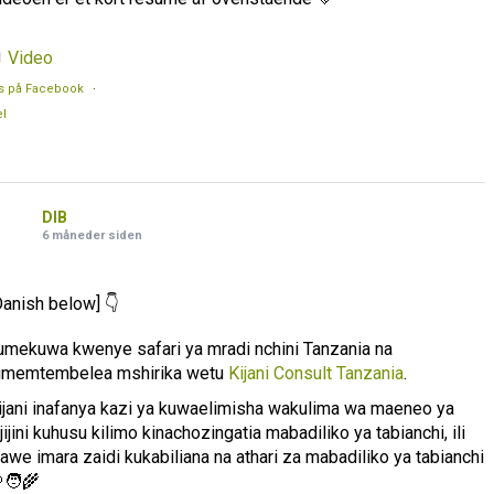
Video
s på Facebook
·
l
DIB
6 måneder siden
Danish below] 👇
umekuwa kwenye safari ya mradi nchini Tanzania na
umemtembelea mshirika wetu
Kijani Consult Tanzania
.
ijani inafanya kazi ya kuwaelimisha wakulima wa maeneo ya
ijijini kuhusu kilimo kinachozingatia mabadiliko ya tabianchi, ili
awe imara zaidi kukabiliana na athari za mabadiliko ya tabianchi
🧑‍🌾