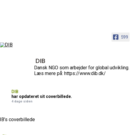
599
DIB
Dansk NGO som arbejder for global udvikling.
Læs mere på: https://www.dib.dk/
DIB
har opdateret sit coverbillede.
4 dage siden
IB’s coverbillede