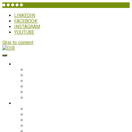
LINKEDIN
FACEBOOK
INSTAGRAM
YOUTUBE
Skip to content
DIB
WHO IS DIB?
Background
Secretariat
Board members
Generalforsamling
Network and partners
Policies
Projects
Bolivia
Philippines
Ghana
Nepal
South Asia