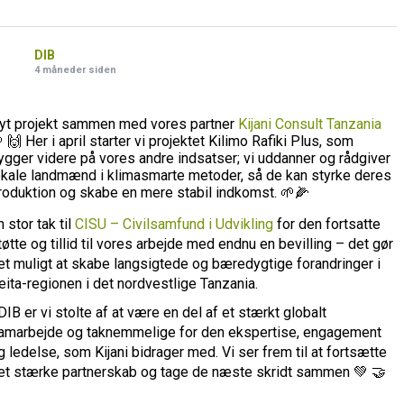
DIB
4 måneder siden
yt projekt sammen med vores partner
Kijani Consult Tanzania
 🙌 Her i april starter vi projektet Kilimo Rafiki Plus, som
ygger videre på vores andre indsatser; vi uddanner og rådgiver
okale landmænd i klimasmarte metoder, så de kan styrke deres
roduktion og skabe en mere stabil indkomst. 🌱🌽
n stor tak til
CISU – Civilsamfund i Udvikling
for den fortsatte
tøtte og tillid til vores arbejde med endnu en bevilling – det gør
et muligt at skabe langsigtede og bæredygtige forandringer i
eita-regionen i det nordvestlige Tanzania.
 DIB er vi stolte af at være en del af et stærkt globalt
amarbejde og taknemmelige for den ekspertise, engagement
g ledelse, som Kijani bidrager med. Vi ser frem til at fortsætte
et stærke partnerskab og tage de næste skridt sammen 💚 🤝