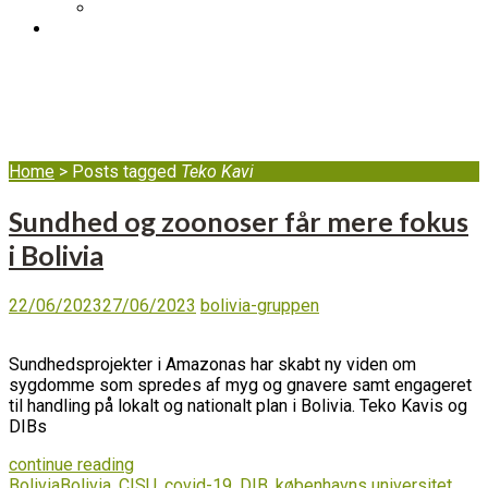
DIB's complaint mechanism
BLOG
Teko Kavi
Home
>
Posts tagged
Teko Kavi
Sundhed og zoonoser får mere fokus
i Bolivia
22/06/2023
27/06/2023
bolivia-gruppen
Sundhedsprojekter i Amazonas har skabt ny viden om
sygdomme som spredes af myg og gnavere samt engageret
til handling på lokalt og nationalt plan i Bolivia. Teko Kavis og
DIBs
continue reading
Bolivia
Bolivia
,
CISU
,
covid-19
,
DIB
,
københavns universitet
,