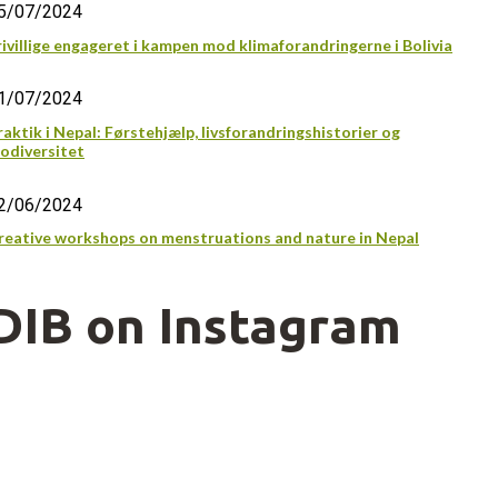
5/07/2024
rivillige engageret i kampen mod klimaforandringerne i Bolivia
1/07/2024
raktik i Nepal: Førstehjælp, livsforandringshistorier og
iodiversitet
2/06/2024
reative workshops on menstruations and nature in Nepal
DIB on Instagram