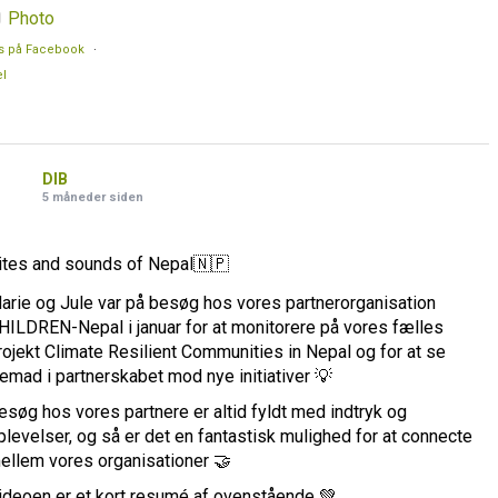
Photo
s på Facebook
·
l
DIB
5 måneder siden
ites and sounds of Nepal🇳🇵
arie og Jule var på besøg hos vores partnerorganisation
HILDREN-Nepal i januar for at monitorere på vores fælles
rojekt Climate Resilient Communities in Nepal og for at se
remad i partnerskabet mod nye initiativer 💡
esøg hos vores partnere er altid fyldt med indtryk og
plevelser, og så er det en fantastisk mulighed for at connecte
ellem vores organisationer 🤝
ideoen er et kort resumé af ovenstående 💚