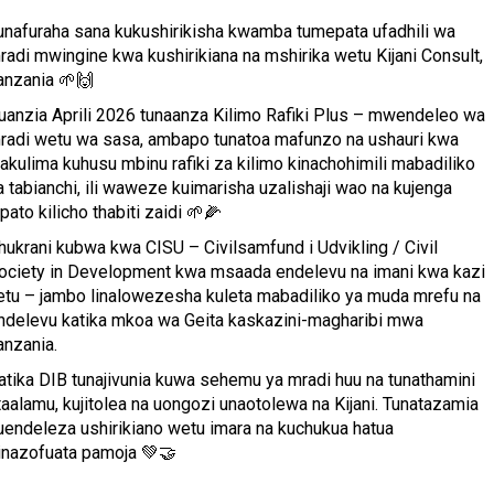
unafuraha sana kukushirikisha kwamba tumepata ufadhili wa
radi mwingine kwa kushirikiana na mshirika wetu Kijani Consult,
anzania 🌱🙌
uanzia Aprili 2026 tunaanza Kilimo Rafiki Plus – mwendeleo wa
radi wetu wa sasa, ambapo tunatoa mafunzo na ushauri kwa
akulima kuhusu mbinu rafiki za kilimo kinachohimili mabadiliko
a tabianchi, ili waweze kuimarisha uzalishaji wao na kujenga
ipato kilicho thabiti zaidi 🌱🌽
hukrani kubwa kwa CISU – Civilsamfund i Udvikling / Civil
ociety in Development kwa msaada endelevu na imani kwa kazi
etu – jambo linalowezesha kuleta mabadiliko ya muda mrefu na
ndelevu katika mkoa wa Geita kaskazini-magharibi mwa
anzania.
atika DIB tunajivunia kuwa sehemu ya mradi huu na tunathamini
taalamu, kujitolea na uongozi unaotolewa na Kijani. Tunatazamia
uendeleza ushirikiano wetu imara na kuchukua hatua
inazofuata pamoja 💚🤝