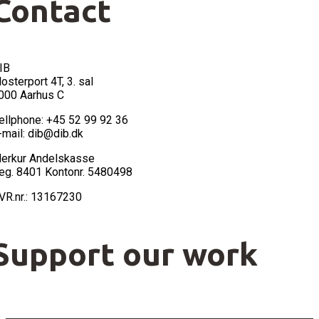
Contact
IB
losterport 4T, 3. sal
000 Aarhus C
ellphone: +45 52 99 92 36
-mail: dib@dib.dk
erkur Andelskasse
eg. 8401 Kontonr. 5480498
VR.nr.: 13167230
Support our work