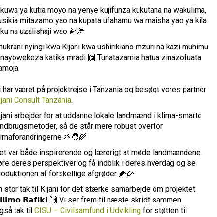
likuwa ya kutia moyo na yenye kujifunza kukutana na wakulima,
usikia mitazamo yao na kupata ufahamu wa maisha yao ya kila
iku na uzalishaji wao 🌽🌽
hukrani nyingi kwa Kijani kwa ushirikiano mzuri na kazi muhimu
nayowekeza katika mradi 🙌 Tunatazamia hatua zinazofuata
amoja.
i har været på projektrejse i Tanzania og besøgt vores partner
ijani Consult Tanzania
.
ijani arbejder for at uddanne lokale landmænd i klima-smarte
andbrugsmetoder, så de står mere robust overfor
limaforandringerne 🌱🧑‍🌾
et var både inspirerende og lærerigt at møde landmændene,
øre deres perspektiver og få indblik i deres hverdag og se
roduktionen af forskellige afgrøder 🌽🌽
n stor tak til Kijani for det stærke samarbejde om projektet
𝗶𝗹𝗶𝗺𝗼 𝗥𝗮𝗳𝗶𝗸𝗶 🙌 Vi ser frem til næste skridt sammen.
gså tak til
CISU – Civilsamfund i Udvikling
for støtten til