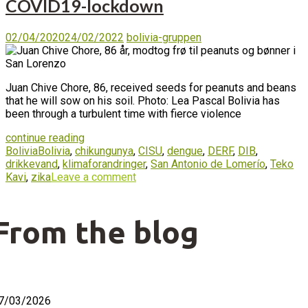
COVID19-lockdown
02/04/2020
24/02/2022
bolivia-gruppen
Juan Chive Chore, 86, received seeds for peanuts and beans
that he will sow on his soil. Photo: Lea Pascal Bolivia has
been through a turbulent time with fierce violence
continue reading
Bolivia
Bolivia
,
chikungunya
,
CISU
,
dengue
,
DERF
,
DIB
,
drikkevand
,
klimaforandringer
,
San Antonio de Lomerío
,
Teko
Kavi
,
zika
Leave a comment
From the blog
7/03/2026