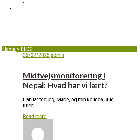
DIB's complaint mechanism
BLOG
BLOG
Home
>
BLOG
05/02/2025
admin
Midtvejsmonitorering i
Nepal: Hvad har vi lært?
I januar tog jeg, Marie, og min kollega Jule
turen...
Read more