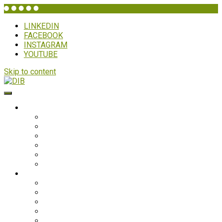
LINKEDIN
FACEBOOK
INSTAGRAM
YOUTUBE
Skip to content
DIB
WHO IS DIB?
Background
Secretariat
Board members
Generalforsamling
Network and partners
Policies
Projects
Bolivia
Philippines
Ghana
Nepal
South Asia