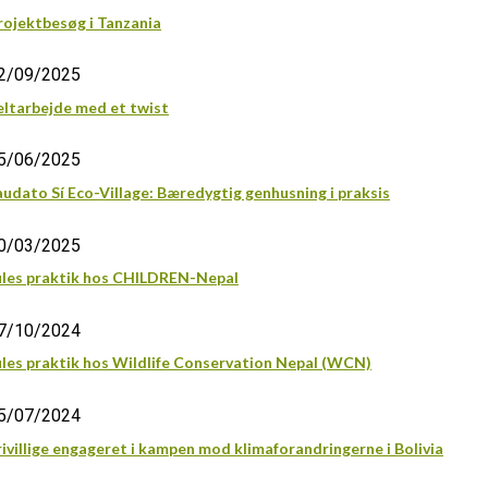
rojektbesøg i Tanzania
2/09/2025
eltarbejde med et twist
5/06/2025
audato Sí Eco-Village: Bæredygtig genhusning i praksis
0/03/2025
ules praktik hos CHILDREN-Nepal
7/10/2024
ules praktik hos Wildlife Conservation Nepal (WCN)
5/07/2024
rivillige engageret i kampen mod klimaforandringerne i Bolivia