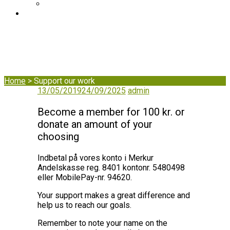
DIB's complaint mechanism
BLOG
Support our work
Home
>
Support our work
13/05/2019
24/09/2025
admin
Become a member for 100 kr. or
donate an amount of your
choosing
Indbetal på vores konto i Merkur
Andelskasse reg. 8401 kontonr. 5480498
eller MobilePay-nr. 94620.
Your support makes a great difference and
help us to reach our goals.
Remember to note your name on the