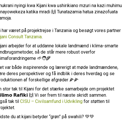
hukrani nyingi kwa Kijani kwa ushirikiano mzuri na kazi muhimu
nayowekeza katika mradi 🙌 Tunatazamia hatua zinazofuata
amoja.
i har været på projektrejse i Tanzania og besøgt vores partner
ijani Consult Tanzania
.
ijani arbejder for at uddanne lokale landmænd i klima-smarte
andbrugsmetoder, så de står mere robust overfor
limaforandringerne 🌱🧑‍🌾
et var både inspirerende og lærerigt at møde landmændene,
øre deres perspektiver og få indblik i deres hverdag og se
roduktionen af forskellige afgrøder 🌽🌽
n stor tak til Kijani for det stærke samarbejde om projektet
𝗶𝗹𝗶𝗺𝗼 𝗥𝗮𝗳𝗶𝗸𝗶 🙌 Vi ser frem til næste skridt sammen.
gså tak til
CISU – Civilsamfund i Udvikling
for støtten til
rojektet.
idste du at kijani betyder “grøn” på swahili? 💚💚