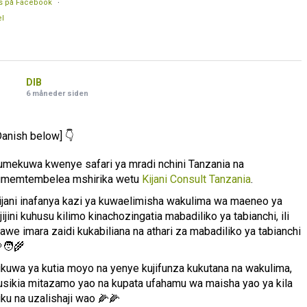
s på Facebook
·
l
DIB
6 måneder siden
Danish below] 👇
umekuwa kwenye safari ya mradi nchini Tanzania na
umemtembelea mshirika wetu
Kijani Consult Tanzania
.
ijani inafanya kazi ya kuwaelimisha wakulima wa maeneo ya
ijijini kuhusu kilimo kinachozingatia mabadiliko ya tabianchi, ili
awe imara zaidi kukabiliana na athari za mabadiliko ya tabianchi
🧑‍🌾
likuwa ya kutia moyo na yenye kujifunza kukutana na wakulima,
usikia mitazamo yao na kupata ufahamu wa maisha yao ya kila
iku na uzalishaji wao 🌽🌽