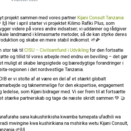
4 måneder siden
yt projekt sammen med vores partner
Kijani Consult Tanzania
 🙌 Her i april starter vi projektet Kilimo Rafiki Plus, som
ygger videre på vores andre indsatser; vi uddanner og rådgiver
okale landmænd i klimasmarte metoder, så de kan styrke deres
roduktion og skabe en mere stabil indkomst. 🌱🌽
n stor tak til
CISU – Civilsamfund i Udvikling
for den fortsatte
tøtte og tillid til vores arbejde med endnu en bevilling – det gør
et muligt at skabe langsigtede og bæredygtige forandringer i
eita-regionen i det nordvestlige Tanzania.
 DIB er vi stolte af at være en del af et stærkt globalt
amarbejde og taknemmelige for den ekspertise, engagement
g ledelse, som Kijani bidrager med. Vi ser frem til at fortsætte
et stærke partnerskab og tage de næste skridt sammen 💚 🤝
unafuraha sana kukushirikisha kwamba tumepata ufadhili wa
radi mwingine kwa kushirikiana na mshirika wetu Kijani Consult,
anzania 🌱🙌