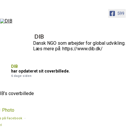
599
DIB
Dansk NGO som arbejder for global udvikling.
Læs mere på: https://www.dib.dk/
DIB
har opdateret sit coverbillede.
6 dage siden
IB’s coverbillede
Photo
s på Facebook
·
l