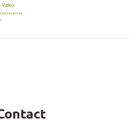
Video
s på Facebook
·
l
Contact