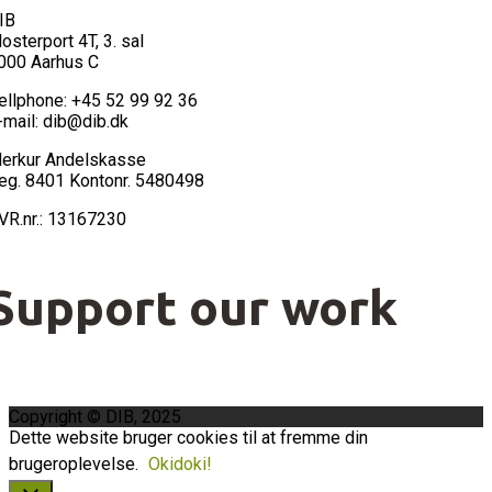
IB
losterport 4T, 3. sal
000 Aarhus C
ellphone: +45 52 99 92 36
-mail: dib@dib.dk
erkur Andelskasse
eg. 8401 Kontonr. 5480498
VR.nr.: 13167230
Support our work
Copyright © DIB, 2025
Dette website bruger cookies til at fremme din
brugeroplevelse.
Okidoki!