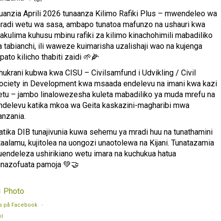
uanzia Aprili 2026 tunaanza Kilimo Rafiki Plus – mwendeleo wa
radi wetu wa sasa, ambapo tunatoa mafunzo na ushauri kwa
akulima kuhusu mbinu rafiki za kilimo kinachohimili mabadiliko
a tabianchi, ili waweze kuimarisha uzalishaji wao na kujenga
ipato kilicho thabiti zaidi 🌱🌽
hukrani kubwa kwa CISU – Civilsamfund i Udvikling / Civil
ociety in Development kwa msaada endelevu na imani kwa kazi
etu – jambo linalowezesha kuleta mabadiliko ya muda mrefu na
ndelevu katika mkoa wa Geita kaskazini-magharibi mwa
anzania.
atika DIB tunajivunia kuwa sehemu ya mradi huu na tunathamini
taalamu, kujitolea na uongozi unaotolewa na Kijani. Tunatazamia
uendeleza ushirikiano wetu imara na kuchukua hatua
inazofuata pamoja 💚🤝
Photo
s på Facebook
·
l