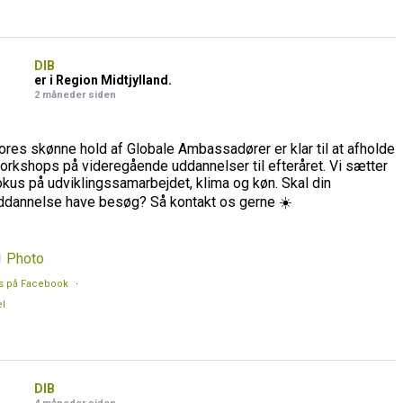
DIB
er i Region Midtjylland.
2 måneder siden
ores skønne hold af Globale Ambassadører er klar til at afholde
orkshops på videregående uddannelser til efteråret. Vi sætter
okus på udviklingssamarbejdet, klima og køn. Skal din
ddannelse have besøg? Så kontakt os gerne ☀️
Photo
s på Facebook
·
l
DIB