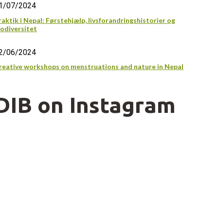
1/07/2024
raktik i Nepal: Førstehjælp, livsforandringshistorier og
iodiversitet
2/06/2024
reative workshops on menstruations and nature in Nepal
DIB on Instagram