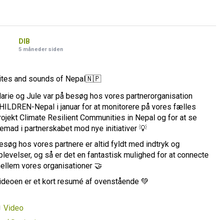
DIB
5 måneder siden
ites and sounds of Nepal🇳🇵
arie og Jule var på besøg hos vores partnerorganisation
HILDREN-Nepal i januar for at monitorere på vores fælles
rojekt Climate Resilient Communities in Nepal og for at se
remad i partnerskabet mod nye initiativer 💡
esøg hos vores partnere er altid fyldt med indtryk og
plevelser, og så er det en fantastisk mulighed for at connecte
ellem vores organisationer 🤝
ideoen er et kort resumé af ovenstående 💚
Video