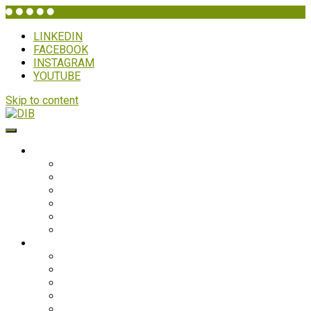
LINKEDIN
FACEBOOK
INSTAGRAM
YOUTUBE
Skip to content
DIB
WHO IS DIB?
Background
Secretariat
Board members
Generalforsamling
Network and partners
Policies
Projects
Bolivia
Philippines
Ghana
Nepal
South Asia