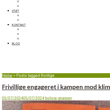
Skolebesøg
Foredrag
STØT
Bliv medlem af DIB
Bliv frivillig hos DIB
KONTAKT
Nyhedsbrev
Job, praktik, udlandsophold
DIB’s klageordning
BLOG
frivillige
Home
>
Posts tagged
frivillige
Frivillige engageret i kampen mod klim
05/07/2024
05/07/2024
bolivia-gruppen