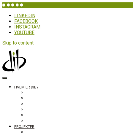
LINKEDIN
FACEBOOK
INSTAGRAM
YOUTUBE
Skip to content
DIB
HVEM ER DIB?
Historien bag
Sekretariatet
Bestyrelsen
Generalforsamling
Netværk og partnere
Politikker
PROJEKTER
Bolivia