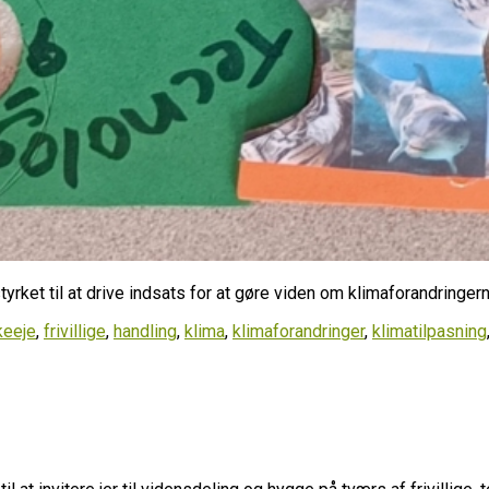
styrket til at drive indsats for at gøre viden om klimaforandringer
keeje
,
frivillige
,
handling
,
klima
,
klimaforandringer
,
klimatilpasning