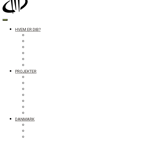
DIB
HVEM ER DIB?
Historien bag
Sekretariatet
Bestyrelsen
Generalforsamling
Netværk og partnere
Politikker
PROJEKTER
Bolivia
Filippinerne
Ghana
Nepal
Sydasien
Tanzania
Globalt
DANMARK
NyTænk
Fotoudstillingen Slum Blues
Undervisningsmaterialet #ståropforverden