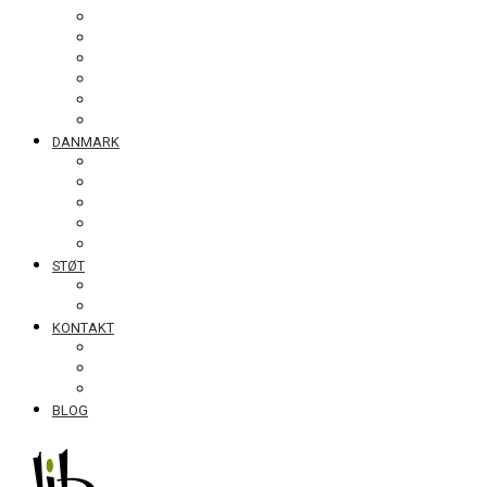
Filippinerne
Ghana
Nepal
Sydasien
Tanzania
Globalt
DANMARK
NyTænk
Fotoudstillingen Slum Blues
Undervisningsmaterialet #ståropforverden
Skolebesøg
Foredrag
STØT
Bliv medlem af DIB
Bliv frivillig hos DIB
KONTAKT
Nyhedsbrev
Job, praktik, udlandsophold
DIB’s klageordning
BLOG