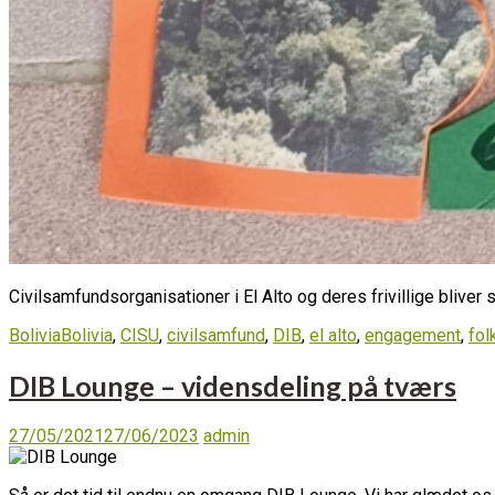
Civilsamfundsorganisationer i El Alto og deres frivillige bliver 
Bolivia
Bolivia
,
CISU
,
civilsamfund
,
DIB
,
el alto
,
engagement
,
fol
DIB Lounge – vidensdeling på tværs
27/05/2021
27/06/2023
admin