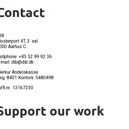
Contact
IB
losterport 4T, 3. sal
000 Aarhus C
ellphone: +45 52 99 92 36
-mail: dib@dib.dk
erkur Andelskasse
eg. 8401 Kontonr. 5480498
VR.nr.: 13167230
Support our work