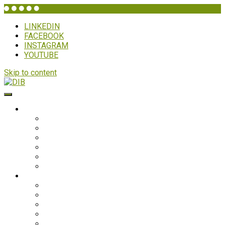
LINKEDIN
FACEBOOK
INSTAGRAM
YOUTUBE
Skip to content
DIB
WHO IS DIB?
Background
Secretariat
Board members
Generalforsamling
Network and partners
Policies
Projects
Bolivia
Philippines
Ghana
Nepal
South Asia