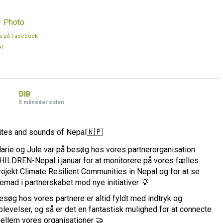
Photo
s på Facebook
·
l
DIB
5 måneder siden
ites and sounds of Nepal🇳🇵
arie og Jule var på besøg hos vores partnerorganisation
HILDREN-Nepal i januar for at monitorere på vores fælles
rojekt Climate Resilient Communities in Nepal og for at se
remad i partnerskabet mod nye initiativer 💡
esøg hos vores partnere er altid fyldt med indtryk og
plevelser, og så er det en fantastisk mulighed for at connecte
ellem vores organisationer 🤝