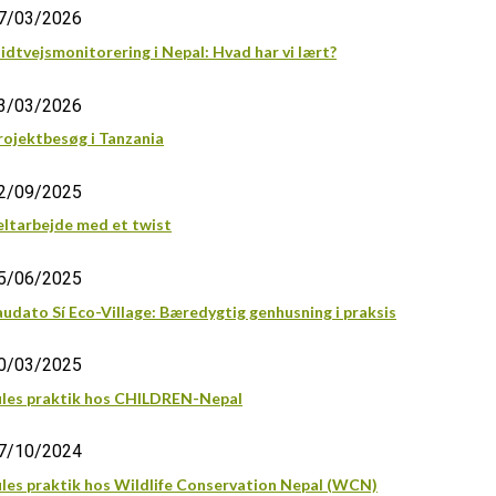
7/03/2026
idtvejsmonitorering i Nepal: Hvad har vi lært?
3/03/2026
rojektbesøg i Tanzania
2/09/2025
eltarbejde med et twist
5/06/2025
audato Sí Eco-Village: Bæredygtig genhusning i praksis
0/03/2025
ules praktik hos CHILDREN-Nepal
7/10/2024
ules praktik hos Wildlife Conservation Nepal (WCN)