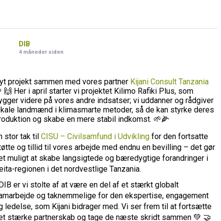
DIB
4 måneder siden
yt projekt sammen med vores partner
Kijani Consult Tanzania
 🙌 Her i april starter vi projektet Kilimo Rafiki Plus, som
ygger videre på vores andre indsatser; vi uddanner og rådgiver
okale landmænd i klimasmarte metoder, så de kan styrke deres
roduktion og skabe en mere stabil indkomst. 🌱🌽
n stor tak til
CISU – Civilsamfund i Udvikling
for den fortsatte
tøtte og tillid til vores arbejde med endnu en bevilling – det gør
et muligt at skabe langsigtede og bæredygtige forandringer i
eita-regionen i det nordvestlige Tanzania.
 DIB er vi stolte af at være en del af et stærkt globalt
amarbejde og taknemmelige for den ekspertise, engagement
g ledelse, som Kijani bidrager med. Vi ser frem til at fortsætte
et stærke partnerskab og tage de næste skridt sammen 💚 🤝