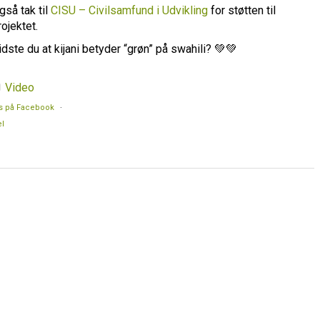
gså tak til
CISU – Civilsamfund i Udvikling
for støtten til
rojektet.
idste du at kijani betyder “grøn” på swahili? 💚💚
Video
s på Facebook
·
l