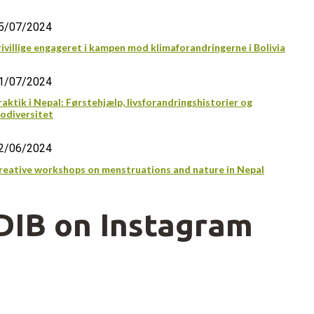
5/07/2024
rivillige engageret i kampen mod klimaforandringerne i Bolivia
1/07/2024
raktik i Nepal: Førstehjælp, livsforandringshistorier og
iodiversitet
2/06/2024
reative workshops on menstruations and nature in Nepal
DIB on Instagram