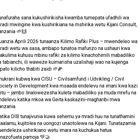
unafuraha sana kukushirikisha kwamba tumepata ufadhili wa
radi mwingine kwa kushirikiana na mshirika wetu Kijani Consult,
anzania 🌱🙌
uanzia Aprili 2026 tunaanza Kilimo Rafiki Plus – mwendeleo wa
radi wetu wa sasa, ambapo tunatoa mafunzo na ushauri kwa
akulima kuhusu mbinu rafiki za kilimo kinachohimili mabadiliko
a tabianchi, ili waweze kuimarisha uzalishaji wao na kujenga
ipato kilicho thabiti zaidi 🌱🌽
hukrani kubwa kwa CISU – Civilsamfund i Udvikling / Civil
ociety in Development kwa msaada endelevu na imani kwa kazi
etu – jambo linalowezesha kuleta mabadiliko ya muda mrefu na
ndelevu katika mkoa wa Geita kaskazini-magharibi mwa
anzania.
atika DIB tunajivunia kuwa sehemu ya mradi huu na tunathamini
taalamu, kujitolea na uongozi unaotolewa na Kijani. Tunatazamia
uendeleza ushirikiano wetu imara na kuchukua hatua
inazofuata pamoja 💚🤝