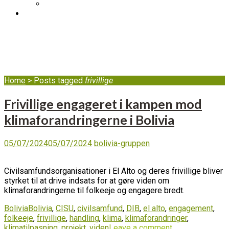
DIB's complaint mechanism
BLOG
frivillige
Home
>
Posts tagged
frivillige
Frivillige engageret i kampen mod
klimaforandringerne i Bolivia
05/07/2024
05/07/2024
bolivia-gruppen
Civilsamfundsorganisationer i El Alto og deres frivillige bliver
styrket til at drive indsats for at gøre viden om
klimaforandringerne til folkeeje og engagere bredt.
Bolivia
Bolivia
,
CISU
,
civilsamfund
,
DIB
,
el alto
,
engagement
,
folkeeje
,
frivillige
,
handling
,
klima
,
klimaforandringer
,
klimatilpasning
,
projekt
,
viden
Leave a comment