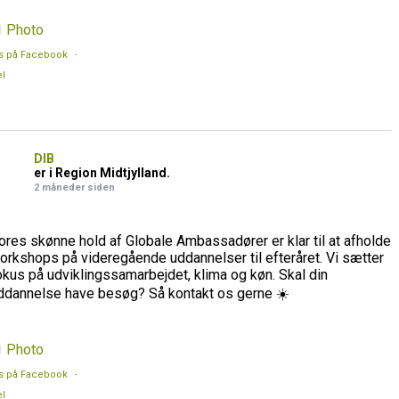
Photo
s på Facebook
·
l
DIB
er i Region Midtjylland.
2 måneder siden
ores skønne hold af Globale Ambassadører er klar til at afholde
orkshops på videregående uddannelser til efteråret. Vi sætter
okus på udviklingssamarbejdet, klima og køn. Skal din
ddannelse have besøg? Så kontakt os gerne ☀️
Photo
s på Facebook
·
l