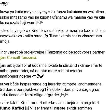
🧑‍🌾
likuwa ya kutia moyo na yenye kujifunza kukutana na wakulima,
usikia mitazamo yao na kupata ufahamu wa maisha yao ya kila
iku na uzalishaji wao 🌽🌽
hukrani nyingi kwa Kijani kwa ushirikiano mzuri na kazi muhimu
nayowekeza katika mradi 🙌 Tunatazamia hatua zinazofuata
amoja.
i har været på projektrejse i Tanzania og besøgt vores partner
ijani Consult Tanzania
.
ijani arbejder for at uddanne lokale landmænd i klima-smarte
andbrugsmetoder, så de står mere robust overfor
limaforandringerne 🌱🧑‍🌾
et var både inspirerende og lærerigt at møde landmændene,
øre deres perspektiver og få indblik i deres hverdag og se
roduktionen af forskellige afgrøder 🌽🌽
n stor tak til Kijani for det stærke samarbejde om projektet
𝗶𝗹𝗶𝗺𝗼 𝗥𝗮𝗳𝗶𝗸𝗶 🙌 Vi ser frem til næste skridt sammen.