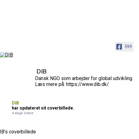
599
DIB
Dansk NGO som arbejder for global udvikling.
Læs mere på: https://www.dib.dk/
DIB
har opdateret sit coverbillede.
4 dage siden
IB’s coverbillede