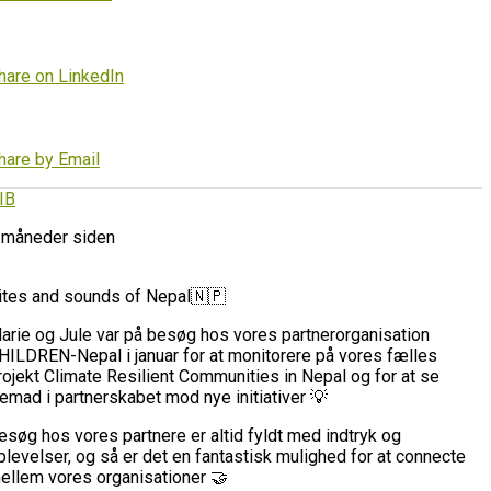
hare on LinkedIn
hare by Email
IB
 måneder siden
ites and sounds of Nepal🇳🇵
arie og Jule var på besøg hos vores partnerorganisation
HILDREN-Nepal i januar for at monitorere på vores fælles
rojekt Climate Resilient Communities in Nepal og for at se
remad i partnerskabet mod nye initiativer 💡
esøg hos vores partnere er altid fyldt med indtryk og
plevelser, og så er det en fantastisk mulighed for at connecte
ellem vores organisationer 🤝