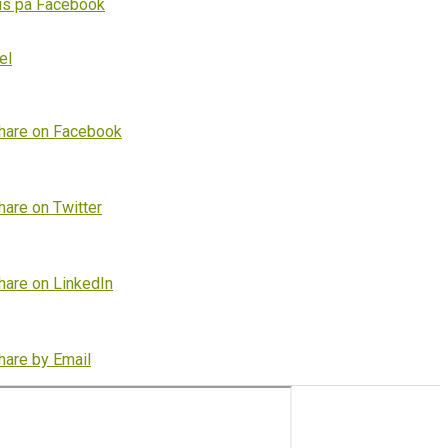
is på Facebook
el
hare on Facebook
hare on Twitter
hare on LinkedIn
hare by Email