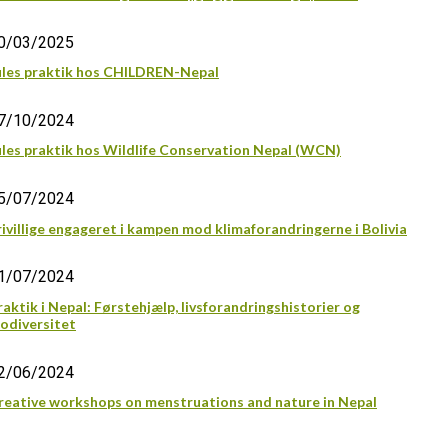
0/03/2025
ules praktik hos CHILDREN-Nepal
7/10/2024
ules praktik hos Wildlife Conservation Nepal (WCN)
5/07/2024
rivillige engageret i kampen mod klimaforandringerne i Bolivia
1/07/2024
raktik i Nepal: Førstehjælp, livsforandringshistorier og
iodiversitet
2/06/2024
reative workshops on menstruations and nature in Nepal