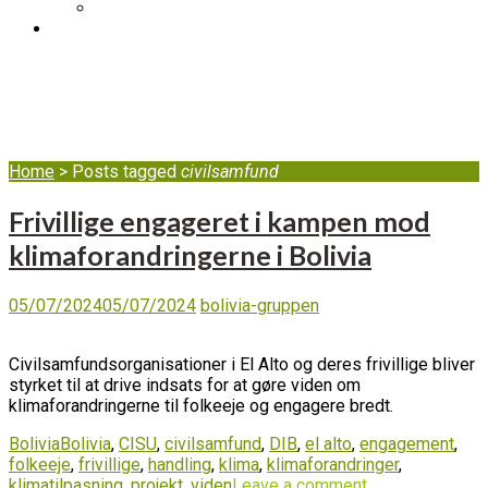
DIB's complaint mechanism
BLOG
civilsamfund
Home
>
Posts tagged
civilsamfund
Frivillige engageret i kampen mod
klimaforandringerne i Bolivia
05/07/2024
05/07/2024
bolivia-gruppen
Civilsamfundsorganisationer i El Alto og deres frivillige bliver
styrket til at drive indsats for at gøre viden om
klimaforandringerne til folkeeje og engagere bredt.
Bolivia
Bolivia
,
CISU
,
civilsamfund
,
DIB
,
el alto
,
engagement
,
folkeeje
,
frivillige
,
handling
,
klima
,
klimaforandringer
,
klimatilpasning
,
projekt
,
viden
Leave a comment