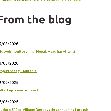
From the blog
7/03/2026
idtvejsmonitorering i Nepal: Hvad har vi lært?
3/03/2026
rojektbesøg i Tanzania
2/09/2025
eltarbejde med et twist
5/06/2025
audato Sí Eco-Village: Bæredygtig genhusning i praksis