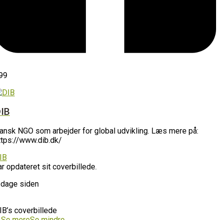
99
IB
ansk NGO som arbejder for global udvikling. Læs mere på:
ttps://www.dib.dk/
IB
ar opdateret sit coverbillede.
 dage siden
IB’s coverbillede
…
Se mere
Se mindre