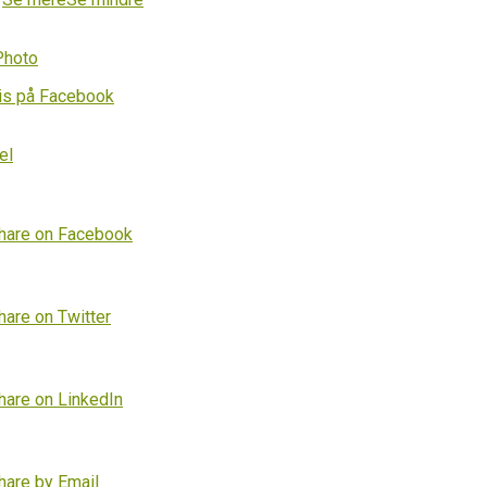
Photo
is på Facebook
el
hare on Facebook
hare on Twitter
hare on LinkedIn
hare by Email