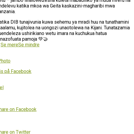
etu – jambo linalowezesha kuleta mabadiliko ya muda mrefu na
ndelevu katika mkoa wa Geita kaskazini-magharibi mwa
anzania.
atika DIB tunajivunia kuwa sehemu ya mradi huu na tunathamini
taalamu, kujitolea na uongozi unaotolewa na Kijani. Tunatazamia
uendeleza ushirikiano wetu imara na kuchukua hatua
inazofuata pamoja 💚🤝
…
Se mere
Se mindre
Photo
is på Facebook
el
hare on Facebook
hare on Twitter