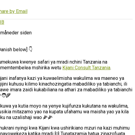
hare by Email
IB
 måneder siden
Danish below] 👇
umekuwa kwenye safari ya mradi nchini Tanzania na
umemtembelea mshirika wetu
Kijani Consult Tanzania
.
ijani inafanya kazi ya kuwaelimisha wakulima wa maeneo ya
ijijini kuhusu kilimo kinachozingatia mabadiliko ya tabianchi, ili
awe imara zaidi kukabiliana na athari za mabadiliko ya tabianchi
🧑‍🌾
likuwa ya kutia moyo na yenye kujifunza kukutana na wakulima,
usikia mitazamo yao na kupata ufahamu wa maisha yao ya kila
iku na uzalishaji wao 🌽🌽
hukrani nyingi kwa Kijani kwa ushirikiano mzuri na kazi muhimu
nayowekeza katika mradi 🙌 Tunatazamia hatua zinazofuata