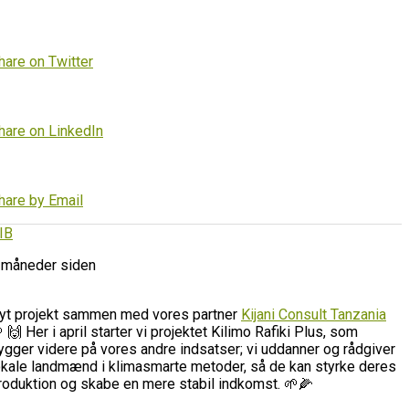
hare on Twitter
hare on LinkedIn
hare by Email
IB
 måneder siden
yt projekt sammen med vores partner
Kijani Consult Tanzania
 🙌 Her i april starter vi projektet Kilimo Rafiki Plus, som
ygger videre på vores andre indsatser; vi uddanner og rådgiver
okale landmænd i klimasmarte metoder, så de kan styrke deres
roduktion og skabe en mere stabil indkomst. 🌱🌽