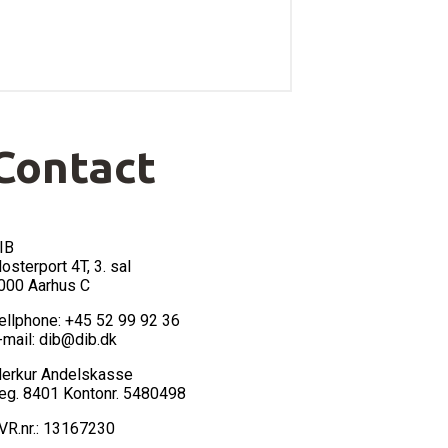
Contact
IB
losterport 4T, 3. sal
000 Aarhus C
ellphone: +45 52 99 92 36
-mail: dib@dib.dk
erkur Andelskasse
eg. 8401 Kontonr. 5480498
VR.nr.: 13167230