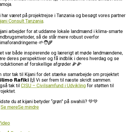
amoja.
i har været på projektrejse i Tanzania og besøgt vores partner
ijani Consult Tanzania
.
ijani arbejder for at uddanne lokale landmænd i klima-smarte
andbrugsmetoder, så de står mere robust overfor
limaforandringerne 🌱🧑‍🌾
et var både inspirerende og lærerigt at møde landmændene,
øre deres perspektiver og få indblik i deres hverdag og se
roduktionen af forskellige afgrøder 🌽🌽
n stor tak til Kijani for det stærke samarbejde om projektet
𝗶𝗹𝗶𝗺𝗼 𝗥𝗮𝗳𝗶𝗸𝗶 🙌 Vi ser frem til næste skridt sammen.
gså tak til
CISU – Civilsamfund i Udvikling
for støtten til
rojektet.
idste du at kijani betyder “grøn” på swahili? 💚💚
…
Se mere
Se mindre
Video