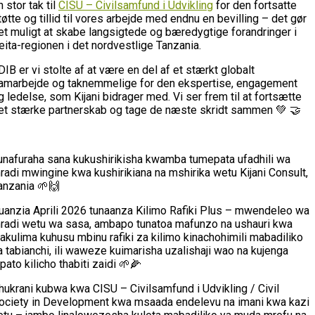
n stor tak til
CISU – Civilsamfund i Udvikling
for den fortsatte
tøtte og tillid til vores arbejde med endnu en bevilling – det gør
et muligt at skabe langsigtede og bæredygtige forandringer i
eita-regionen i det nordvestlige Tanzania.
 DIB er vi stolte af at være en del af et stærkt globalt
amarbejde og taknemmelige for den ekspertise, engagement
g ledelse, som Kijani bidrager med. Vi ser frem til at fortsætte
et stærke partnerskab og tage de næste skridt sammen 💚 🤝
unafuraha sana kukushirikisha kwamba tumepata ufadhili wa
radi mwingine kwa kushirikiana na mshirika wetu Kijani Consult,
anzania 🌱🙌
uanzia Aprili 2026 tunaanza Kilimo Rafiki Plus – mwendeleo wa
radi wetu wa sasa, ambapo tunatoa mafunzo na ushauri kwa
akulima kuhusu mbinu rafiki za kilimo kinachohimili mabadiliko
a tabianchi, ili waweze kuimarisha uzalishaji wao na kujenga
ipato kilicho thabiti zaidi 🌱🌽
hukrani kubwa kwa CISU – Civilsamfund i Udvikling / Civil
ociety in Development kwa msaada endelevu na imani kwa kazi