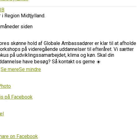
IB
r i Region Midtjylland.
 måneder siden
ores skønne hold af Globale Ambassadører er klar til at afholde
orkshops på videregående uddannelser til efteråret. Vi sætter
okus på udviklingssamarbejdet, klima og køn. Skal din
ddannelse have besøg? Så kontakt os gerne ☀️
…
Se mere
Se mindre
Photo
is på Facebook
el
hare on Facebook