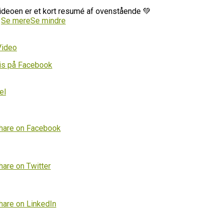
ideoen er et kort resumé af ovenstående 💚
…
Se mere
Se mindre
Video
is på Facebook
el
hare on Facebook
hare on Twitter
hare on LinkedIn