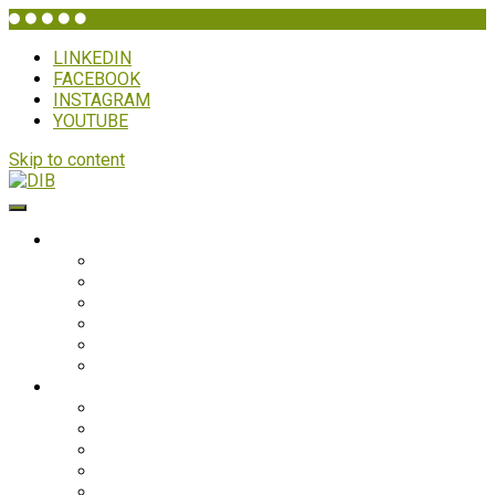
LINKEDIN
FACEBOOK
INSTAGRAM
YOUTUBE
Skip to content
DIB
WHO IS DIB?
Background
Secretariat
Board members
Generalforsamling
Network and partners
Policies
Projects
Bolivia
Philippines
Ghana
Nepal
South Asia