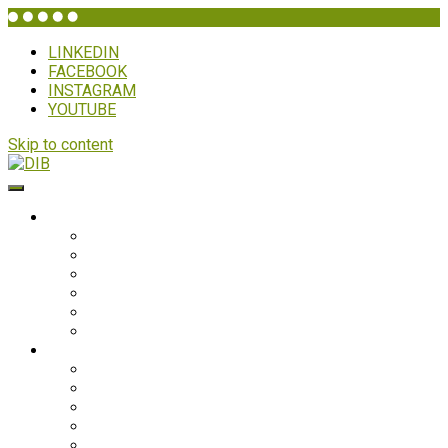
LINKEDIN
FACEBOOK
INSTAGRAM
YOUTUBE
Skip to content
DIB
WHO IS DIB?
Background
Secretariat
Board members
Generalforsamling
Network and partners
Policies
Projects
Bolivia
Philippines
Ghana
Nepal
South Asia