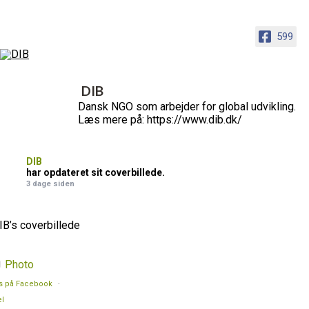
599
DIB
Dansk NGO som arbejder for global udvikling.
Læs mere på: https://www.dib.dk/
DIB
har opdateret sit coverbillede.
3 dage siden
IB’s coverbillede
Photo
s på Facebook
·
l