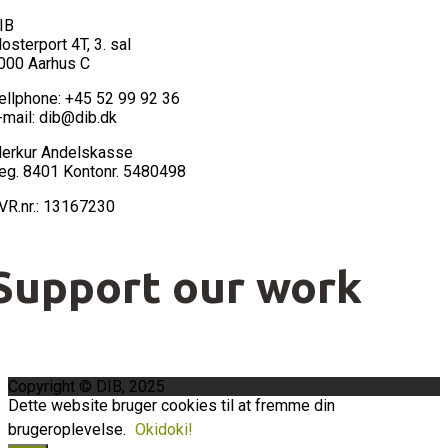
IB
losterport 4T, 3. sal
000 Aarhus C
ellphone: +45 52 99 92 36
-mail: dib@dib.dk
erkur Andelskasse
eg. 8401 Kontonr. 5480498
VR.nr.: 13167230
Support our work
Copyright © DIB, 2025
Dette website bruger cookies til at fremme din
brugeroplevelse.
Okidoki!