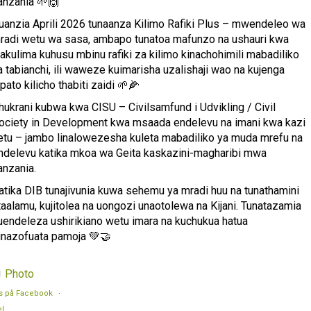
anzania 🌱🙌
uanzia Aprili 2026 tunaanza Kilimo Rafiki Plus – mwendeleo wa
radi wetu wa sasa, ambapo tunatoa mafunzo na ushauri kwa
akulima kuhusu mbinu rafiki za kilimo kinachohimili mabadiliko
a tabianchi, ili waweze kuimarisha uzalishaji wao na kujenga
ipato kilicho thabiti zaidi 🌱🌽
hukrani kubwa kwa CISU – Civilsamfund i Udvikling / Civil
ociety in Development kwa msaada endelevu na imani kwa kazi
etu – jambo linalowezesha kuleta mabadiliko ya muda mrefu na
ndelevu katika mkoa wa Geita kaskazini-magharibi mwa
anzania.
atika DIB tunajivunia kuwa sehemu ya mradi huu na tunathamini
taalamu, kujitolea na uongozi unaotolewa na Kijani. Tunatazamia
uendeleza ushirikiano wetu imara na kuchukua hatua
inazofuata pamoja 💚🤝
Photo
s på Facebook
·
l