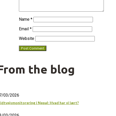
Name
*
Email
*
Website
From the blog
7/03/2026
idtvejsmonitorering i Nepal: Hvad har vi lært?
3/03/2026