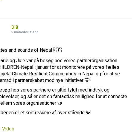
DIB
5 måneder siden
ites and sounds of Nepal🇳🇵
arie og Jule var på besøg hos vores partnerorganisation
HILDREN-Nepal i januar for at monitorere på vores fælles
rojekt Climate Resilient Communities in Nepal og for at se
remad i partnerskabet mod nye initiativer 💡
esøg hos vores partnere er altid fyldt med indtryk og
plevelser, og så er det en fantastisk mulighed for at connecte
ellem vores organisationer 🤝
ideoen er et kort resumé af ovenstående 💚
Video