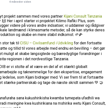
4 måneder siden
yt projekt sammen med vores partner
Kijani Consult Tanzania
 🙌 Her i april starter vi projektet Kilimo Rafiki Plus, som
ygger videre på vores andre indsatser; vi uddanner og rådgiver
okale landmænd i klimasmarte metoder, så de kan styrke deres
roduktion og skabe en mere stabil indkomst. 🌱🌽
n stor tak til
CISU – Civilsamfund i Udvikling
for den fortsatte
tøtte og tillid til vores arbejde med endnu en bevilling – det gør
et muligt at skabe langsigtede og bæredygtige forandringer i
eita-regionen i det nordvestlige Tanzania.
 DIB er vi stolte af at være en del af et stærkt globalt
amarbejde og taknemmelige for den ekspertise, engagement
g ledelse, som Kijani bidrager med. Vi ser frem til at fortsætte
et stærke partnerskab og tage de næste skridt sammen 💚 🤝
unafuraha sana kukushirikisha kwamba tumepata ufadhili wa
radi mwingine kwa kushirikiana na mshirika wetu Kijani Consult,