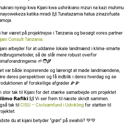
hukrani nyingi kwa Kijani kwa ushirikiano mzuri na kazi muhimu
nayowekeza katika mradi 🙌 Tunatazamia hatua zinazofuata
amoja.
i har været på projektrejse i Tanzania og besøgt vores partner
ijani Consult Tanzania
.
ijani arbejder for at uddanne lokale landmænd i klima-smarte
andbrugsmetoder, så de står mere robust overfor
limaforandringerne 🌱🧑‍🌾
et var både inspirerende og lærerigt at møde landmændene,
øre deres perspektiver og få indblik i deres hverdag og se
roduktionen af forskellige afgrøder 🌽🌽
n stor tak til Kijani for det stærke samarbejde om projektet
𝗶𝗹𝗶𝗺𝗼 𝗥𝗮𝗳𝗶𝗸𝗶 🙌 Vi ser frem til næste skridt sammen.
gså tak til
CISU – Civilsamfund i Udvikling
for støtten til
rojektet.
idste du at kijani betyder “grøn” på swahili? 💚💚