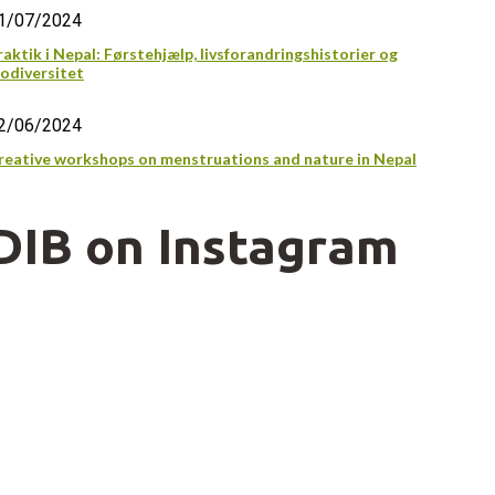
1/07/2024
raktik i Nepal: Førstehjælp, livsforandringshistorier og
iodiversitet
2/06/2024
reative workshops on menstruations and nature in Nepal
DIB on Instagram