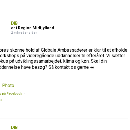
DIB
er i Region Midtjylland.
2 måneder siden
ores skønne hold af Globale Ambassadører er klar til at afholde
orkshops på videregående uddannelser til efteråret. Vi sætter
okus på udviklingssamarbejdet, klima og køn. Skal din
ddannelse have besøg? Så kontakt os gerne ☀️
Photo
s på Facebook
·
l
DIB