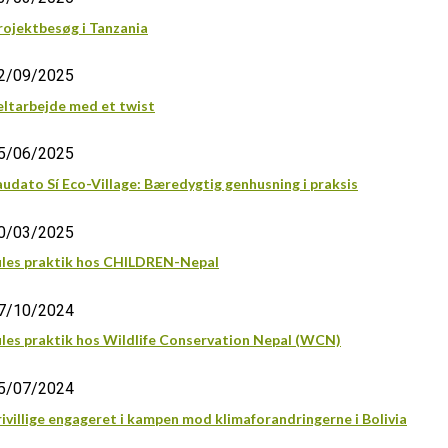
rojektbesøg i Tanzania
2/09/2025
eltarbejde med et twist
5/06/2025
audato Sí Eco-Village: Bæredygtig genhusning i praksis
0/03/2025
ules praktik hos CHILDREN-Nepal
7/10/2024
ules praktik hos Wildlife Conservation Nepal (WCN)
5/07/2024
rivillige engageret i kampen mod klimaforandringerne i Bolivia