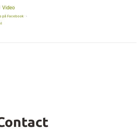
Video
s på Facebook
·
l
Contact