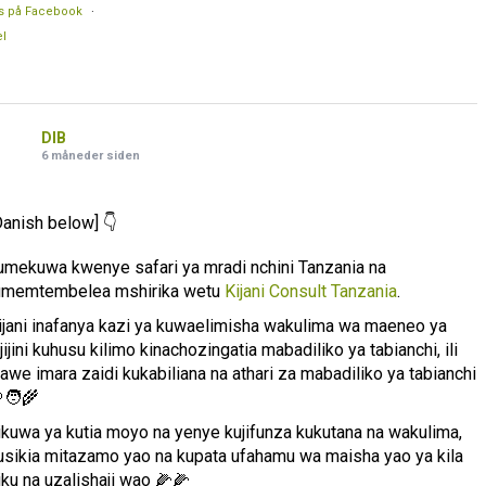
s på Facebook
·
l
DIB
6 måneder siden
Danish below] 👇
umekuwa kwenye safari ya mradi nchini Tanzania na
umemtembelea mshirika wetu
Kijani Consult Tanzania
.
ijani inafanya kazi ya kuwaelimisha wakulima wa maeneo ya
ijijini kuhusu kilimo kinachozingatia mabadiliko ya tabianchi, ili
awe imara zaidi kukabiliana na athari za mabadiliko ya tabianchi
🧑‍🌾
likuwa ya kutia moyo na yenye kujifunza kukutana na wakulima,
usikia mitazamo yao na kupata ufahamu wa maisha yao ya kila
iku na uzalishaji wao 🌽🌽