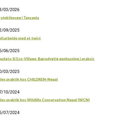
3/03/2026
rojektbesøg i Tanzania
2/09/2025
eltarbejde med et twist
5/06/2025
audato Sí Eco-Village: Bæredygtig genhusning i praksis
0/03/2025
ules praktik hos CHILDREN-Nepal
7/10/2024
ules praktik hos Wildlife Conservation Nepal (WCN)
5/07/2024