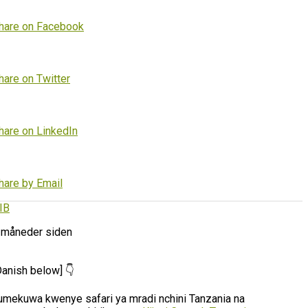
hare on Facebook
hare on Twitter
hare on LinkedIn
hare by Email
IB
 måneder siden
Danish below] 👇
umekuwa kwenye safari ya mradi nchini Tanzania na