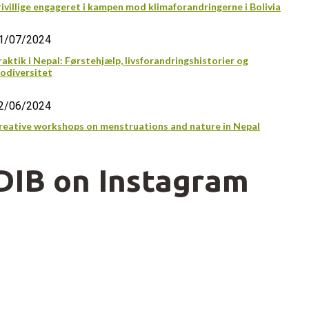
rivillige engageret i kampen mod klimaforandringerne i Bolivia
1/07/2024
raktik i Nepal: Førstehjælp, livsforandringshistorier og
iodiversitet
2/06/2024
reative workshops on menstruations and nature in Nepal
DIB on Instagram