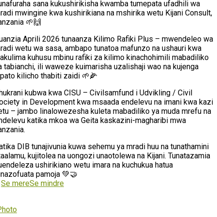
unafuraha sana kukushirikisha kwamba tumepata ufadhili wa
radi mwingine kwa kushirikiana na mshirika wetu Kijani Consult,
anzania 🌱🙌
uanzia Aprili 2026 tunaanza Kilimo Rafiki Plus – mwendeleo wa
radi wetu wa sasa, ambapo tunatoa mafunzo na ushauri kwa
akulima kuhusu mbinu rafiki za kilimo kinachohimili mabadiliko
a tabianchi, ili waweze kuimarisha uzalishaji wao na kujenga
ipato kilicho thabiti zaidi 🌱🌽
hukrani kubwa kwa CISU – Civilsamfund i Udvikling / Civil
ociety in Development kwa msaada endelevu na imani kwa kazi
etu – jambo linalowezesha kuleta mabadiliko ya muda mrefu na
ndelevu katika mkoa wa Geita kaskazini-magharibi mwa
anzania.
atika DIB tunajivunia kuwa sehemu ya mradi huu na tunathamini
taalamu, kujitolea na uongozi unaotolewa na Kijani. Tunatazamia
uendeleza ushirikiano wetu imara na kuchukua hatua
inazofuata pamoja 💚🤝
…
Se mere
Se mindre
Photo