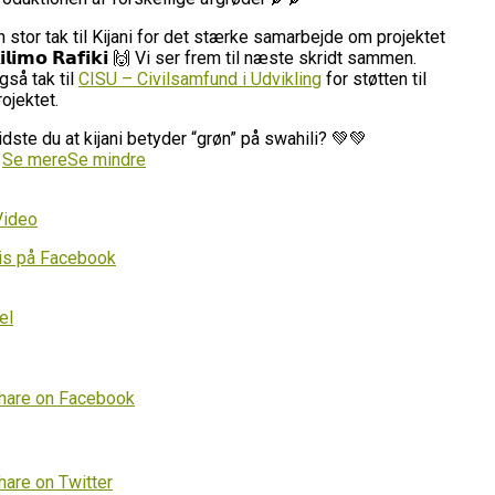
n stor tak til Kijani for det stærke samarbejde om projektet
𝗶𝗹𝗶𝗺𝗼 𝗥𝗮𝗳𝗶𝗸𝗶 🙌 Vi ser frem til næste skridt sammen.
gså tak til
CISU – Civilsamfund i Udvikling
for støtten til
rojektet.
idste du at kijani betyder “grøn” på swahili? 💚💚
…
Se mere
Se mindre
Video
is på Facebook
el
hare on Facebook
hare on Twitter