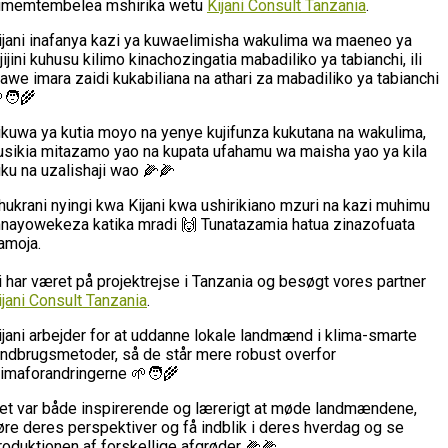
umemtembelea mshirika wetu
Kijani Consult Tanzania
.
ijani inafanya kazi ya kuwaelimisha wakulima wa maeneo ya
ijijini kuhusu kilimo kinachozingatia mabadiliko ya tabianchi, ili
awe imara zaidi kukabiliana na athari za mabadiliko ya tabianchi
🧑‍🌾
likuwa ya kutia moyo na yenye kujifunza kukutana na wakulima,
usikia mitazamo yao na kupata ufahamu wa maisha yao ya kila
iku na uzalishaji wao 🌽🌽
hukrani nyingi kwa Kijani kwa ushirikiano mzuri na kazi muhimu
nayowekeza katika mradi 🙌 Tunatazamia hatua zinazofuata
amoja.
i har været på projektrejse i Tanzania og besøgt vores partner
ijani Consult Tanzania
.
ijani arbejder for at uddanne lokale landmænd i klima-smarte
andbrugsmetoder, så de står mere robust overfor
limaforandringerne 🌱🧑‍🌾
et var både inspirerende og lærerigt at møde landmændene,
øre deres perspektiver og få indblik i deres hverdag og se
roduktionen af forskellige afgrøder 🌽🌽