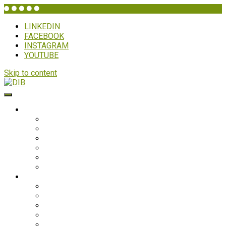
LINKEDIN
FACEBOOK
INSTAGRAM
YOUTUBE
Skip to content
DIB
WHO IS DIB?
Background
Secretariat
Board members
Generalforsamling
Network and partners
Policies
Projects
Bolivia
Philippines
Ghana
Nepal
South Asia