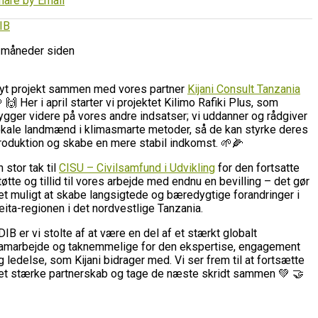
hare by Email
IB
 måneder siden
yt projekt sammen med vores partner
Kijani Consult Tanzania
 🙌 Her i april starter vi projektet Kilimo Rafiki Plus, som
ygger videre på vores andre indsatser; vi uddanner og rådgiver
okale landmænd i klimasmarte metoder, så de kan styrke deres
roduktion og skabe en mere stabil indkomst. 🌱🌽
n stor tak til
CISU – Civilsamfund i Udvikling
for den fortsatte
tøtte og tillid til vores arbejde med endnu en bevilling – det gør
et muligt at skabe langsigtede og bæredygtige forandringer i
eita-regionen i det nordvestlige Tanzania.
 DIB er vi stolte af at være en del af et stærkt globalt
amarbejde og taknemmelige for den ekspertise, engagement
g ledelse, som Kijani bidrager med. Vi ser frem til at fortsætte
et stærke partnerskab og tage de næste skridt sammen 💚 🤝