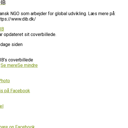
IB
ansk NGO som arbejder for global udvikling. Læs mere på:
ttps://www.dib.dk/
IB
ar opdateret sit coverbillede.
 dage siden
IB’s coverbillede
…
Se mere
Se mindre
Photo
is på Facebook
el
hare on Facebook