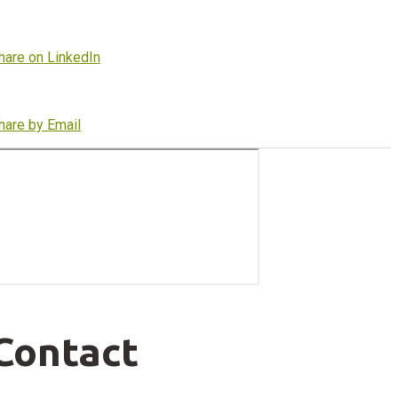
hare on LinkedIn
hare by Email
Contact