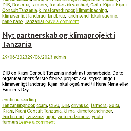
DIB
,
Dodoma
,
farmers
,
fortalervirksomhed
,
Geita
,
Kijani
,
Kijani
Consult Tanzania
,
klimaforandringer
,
klimatilpasning
,
klimavenligt landbrug
,
landbrug
,
landmænd
,
lokalregering
,
nane nane
,
Tanzania
Leave a comment
Nyt partnerskab og klimaprojekt i
Tanzania
29/06/2023
29/06/2023
admin
DIB og Kijani Consult Tanzania indgår nyt samarbejde. De to
organisationers første fælles projekt skal styrke unge i
klimavenligt landbrug. Kijani skal også med til Nane Nane eller
Farmer’s Day
continue reading
Tanzania
bønder
,
ccam
,
CISU
,
DIB
,
drivhuse
,
farmers
,
Geita
,
Kijani
,
Kijani Consult Tanzania
,
klima
,
klimaforandringer
,
landmænd
,
Tanzania
,
unge
,
women farmers
,
youth
farmers
Leave a comment