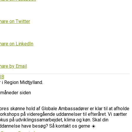
hare on Twitter
hare on LinkedIn
hare by Email
IB
r i Region Midtjylland.
 måneder siden
ores skønne hold af Globale Ambassadører er klar til at afholde
orkshops på videregående uddannelser til efteråret. Vi sætter
okus på udviklingssamarbejdet, klima og køn. Skal din
ddannelse have besøg? Så kontakt os gerne ☀️