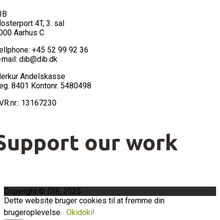
IB
losterport 4T, 3. sal
000 Aarhus C
ellphone: +45 52 99 92 36
-mail: dib@dib.dk
erkur Andelskasse
eg. 8401 Kontonr. 5480498
VR.nr.: 13167230
Support our work
Copyright © DIB, 2025
Dette website bruger cookies til at fremme din
brugeroplevelse.
Okidoki!