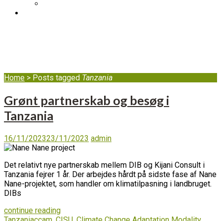
DIB's complaint mechanism
BLOG
Tanzania
Home
>
Posts tagged
Tanzania
Grønt partnerskab og besøg i
Tanzania
16/11/2023
23/11/2023
admin
Det relativt nye partnerskab mellem DIB og Kijani Consult i
Tanzania fejrer 1 år. Der arbejdes hårdt på sidste fase af Nane
Nane-projektet, som handler om klimatilpasning i landbruget.
DIBs
continue reading
Tanzania
ccam
,
CISU
,
Climate Change Adaptation Modality
,