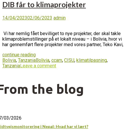
DIB får to klimaprojekter
14/04/2023
02/06/2023
admin
Vi har nemlig fået bevilliget to nye projekter, der skal takle
klimaproblemstillinger på et lokalt niveau – i Bolivia, hvor vi
har gennemført flere projekter med vores partner, Teko Kavi,
continue reading
Bolivia
,
Tanzania
Bolivia
,
ccam
,
CISU
,
klimatilpasning
,
Tanzania
Leave a comment
From the blog
7/03/2026
idtvejsmonitorering i Nepal: Hvad har vi lært?