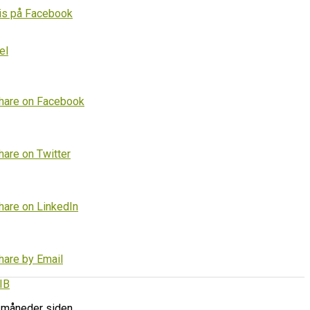
is på Facebook
el
hare on Facebook
hare on Twitter
hare on LinkedIn
hare by Email
IB
 måneder siden