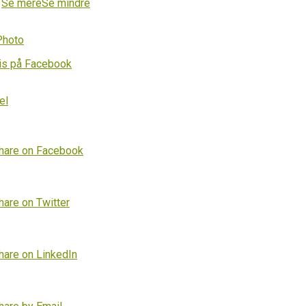
…
Se mere
Se mindre
Photo
is på Facebook
el
hare on Facebook
hare on Twitter
hare on LinkedIn