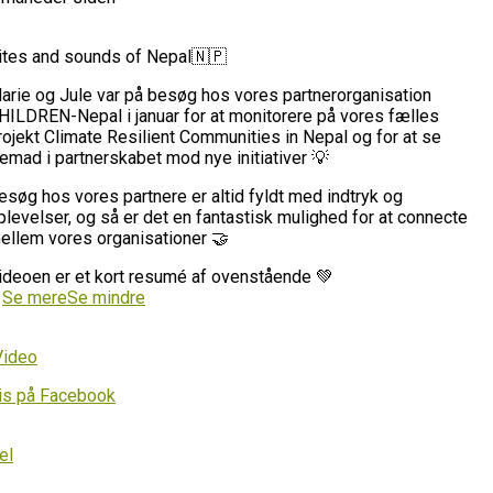
ites and sounds of Nepal🇳🇵
arie og Jule var på besøg hos vores partnerorganisation
HILDREN-Nepal i januar for at monitorere på vores fælles
rojekt Climate Resilient Communities in Nepal og for at se
remad i partnerskabet mod nye initiativer 💡
esøg hos vores partnere er altid fyldt med indtryk og
plevelser, og så er det en fantastisk mulighed for at connecte
ellem vores organisationer 🤝
ideoen er et kort resumé af ovenstående 💚
…
Se mere
Se mindre
Video
is på Facebook
el