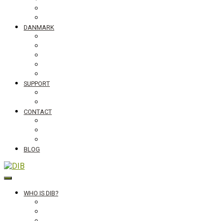
Tanzania
Globalt
DANMARK
NyTænk
Slum Blues photo exhibition
Teaching material #standingupfortheworld
Visiting Schools
Lectures
SUPPORT
Bliv medlem af DIB
Bliv frivillig hos DIB
CONTACT
Newsletter
Job vacancies, internships in Denmark and abroad
DIB's complaint mechanism
BLOG
DIB
WHO IS DIB?
Background
Secretariat