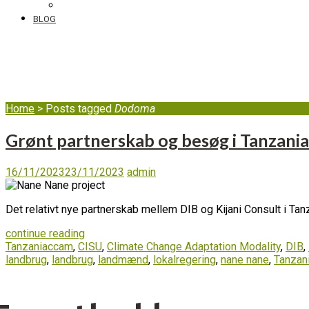
DIB's complaint mechanism
BLOG
Dodoma
Home
>
Posts tagged
Dodoma
Grønt partnerskab og besøg i Tanzania
16/11/2023
23/11/2023
admin
Det relativt nye partnerskab mellem DIB og Kijani Consult i Tan
continue reading
Tanzania
ccam
,
CISU
,
Climate Change Adaptation Modality
,
DIB
,
landbrug
,
landbrug
,
landmænd
,
lokalregering
,
nane nane
,
Tanzan