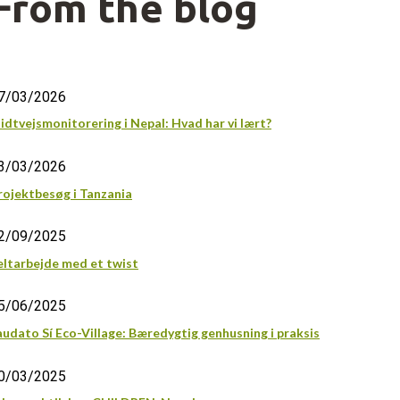
From the blog
7/03/2026
idtvejsmonitorering i Nepal: Hvad har vi lært?
3/03/2026
rojektbesøg i Tanzania
2/09/2025
eltarbejde med et twist
5/06/2025
audato Sí Eco-Village: Bæredygtig genhusning i praksis
0/03/2025