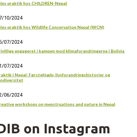
ules praktik hos CHILDREN-Nepal
7/10/2024
ules praktik hos Wildlife Conservation Nepal (WCN)
5/07/2024
rivillige engageret i kampen mod klimaforandringerne i Bolivia
1/07/2024
raktik i Nepal: Førstehjælp, livsforandringshistorier og
iodiversitet
2/06/2024
reative workshops on menstruations and nature in Nepal
DIB on Instagram