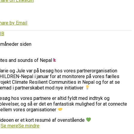
hare on LinkedIn
hare by Email
IB
 måneder siden
ites and sounds of Nepal
arie og Jule var på besøg hos vores partnerorganisation
HILDREN-Nepal i januar for at monitorere på vores fælles
rojekt Climate Resilient Communities in Nepal og for at se
remad i partnerskabet mod nye initiativer
esøg hos vores partnere er altid fyldt med indtryk og
plevelser, og så er det en fantastisk mulighed for at connecte
ellem vores organisationer
ideoen er et kort resumé af ovenstående
…
Se mere
Se mindre