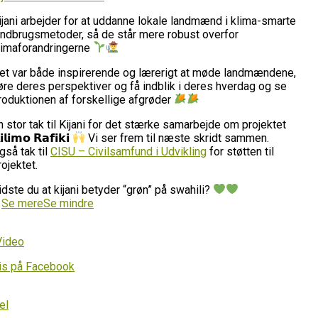
ijani arbejder for at uddanne lokale landmænd i klima-smarte
andbrugsmetoder, så de står mere robust overfor
limaforandringerne
et var både inspirerende og lærerigt at møde landmændene,
øre deres perspektiver og få indblik i deres hverdag og se
roduktionen af forskellige afgrøder
n stor tak til Kijani for det stærke samarbejde om projektet
𝗶𝗹𝗶𝗺𝗼 𝗥𝗮𝗳𝗶𝗸𝗶
Vi ser frem til næste skridt sammen.
gså tak til
CISU – Civilsamfund i Udvikling
for støtten til
rojektet.
idste du at kijani betyder “grøn” på swahili?
…
Se mere
Se mindre
Video
is på Facebook
el