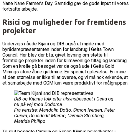
Nane Nane Farmer’s Day. Samtidig gav de gode input til vores
fortsatte arbejde.
Risici og muligheder for fremtidens
projekter
Undervejs nåede Kijani og DIB også et møde med
byrådsrepræsentanten inden for landbrug i Geita Town
Council. Her blev der bl.a. givet lovning om støtte til
fremtidige projekter inden for klimavenlige tiltag og landbrug.
Som en krølle på besøget var de også ude i Geita Gold
Minings store åbne guldmine. En speciel oplevelse. En mine
af den størrelse er ikke til at overse, og vi må nok erkende, at
et samarbejde med GGM kan være produktivt for målgruppen.
DIB og Kijanis folk efter tilsynsbesøget i Geita og
nu på vej mod Dodoma.
Fra venstre: Mandolin Dotto, Simon Iversen, Peter
Curwa, Deusdedit Mteme, Camilla Sternberg,
Matrida Philipo
Til slut besøgte Camilla og Simon Kijanis hovedkontor i