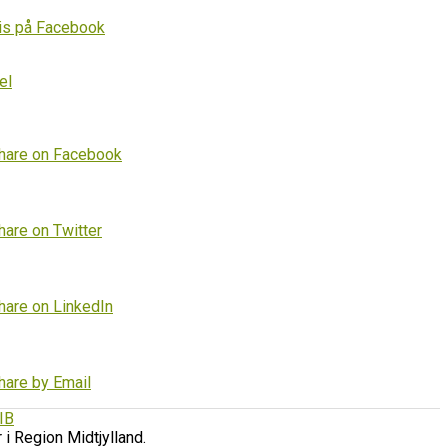
is på Facebook
el
hare on Facebook
hare on Twitter
hare on LinkedIn
hare by Email
IB
r i Region Midtjylland.