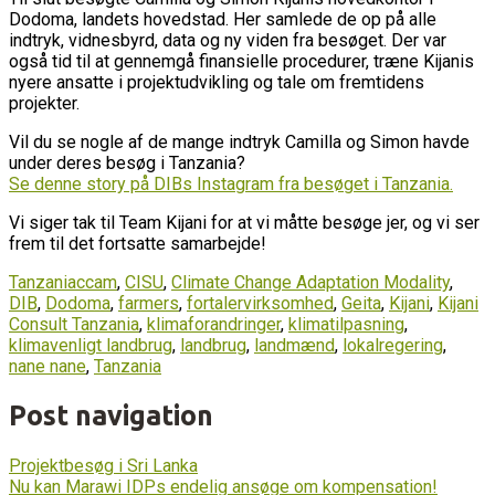
Dodoma, landets hovedstad. Her samlede de op på alle
indtryk, vidnesbyrd, data og ny viden fra besøget. Der var
også tid til at gennemgå finansielle procedurer, træne Kijanis
nyere ansatte i projektudvikling og tale om fremtidens
projekter.
Vil du se nogle af de mange indtryk Camilla og Simon havde
under deres besøg i Tanzania?
Se denne story på DIBs Instagram fra besøget i Tanzania.
Vi siger tak til Team Kijani for at vi måtte besøge jer, og vi ser
frem til det fortsatte samarbejde!
Tanzania
ccam
,
CISU
,
Climate Change Adaptation Modality
,
DIB
,
Dodoma
,
farmers
,
fortalervirksomhed
,
Geita
,
Kijani
,
Kijani
Consult Tanzania
,
klimaforandringer
,
klimatilpasning
,
klimavenligt landbrug
,
landbrug
,
landmænd
,
lokalregering
,
nane nane
,
Tanzania
Post navigation
Projektbesøg i Sri Lanka
Nu kan Marawi IDPs endelig ansøge om kompensation!