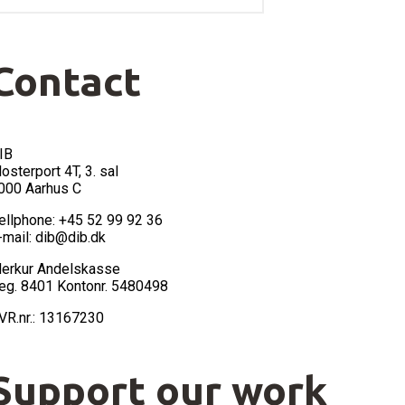
Contact
IB
losterport 4T, 3. sal
000 Aarhus C
ellphone: +45 52 99 92 36
-mail: dib@dib.dk
erkur Andelskasse
eg. 8401 Kontonr. 5480498
VR.nr.: 13167230
Support our work