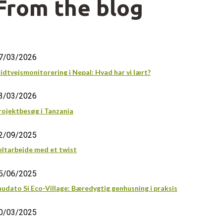
From the blog
7/03/2026
idtvejsmonitorering i Nepal: Hvad har vi lært?
3/03/2026
rojektbesøg i Tanzania
2/09/2025
eltarbejde med et twist
5/06/2025
audato Sí Eco-Village: Bæredygtig genhusning i praksis
0/03/2025