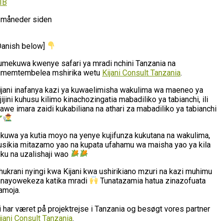
IB
 måneder siden
Danish below]
umekuwa kwenye safari ya mradi nchini Tanzania na
umemtembelea mshirika wetu
Kijani Consult Tanzania
.
ijani inafanya kazi ya kuwaelimisha wakulima wa maeneo ya
ijijini kuhusu kilimo kinachozingatia mabadiliko ya tabianchi, ili
awe imara zaidi kukabiliana na athari za mabadiliko ya tabianchi
likuwa ya kutia moyo na yenye kujifunza kukutana na wakulima,
usikia mitazamo yao na kupata ufahamu wa maisha yao ya kila
iku na uzalishaji wao
hukrani nyingi kwa Kijani kwa ushirikiano mzuri na kazi muhimu
nayowekeza katika mradi
Tunatazamia hatua zinazofuata
amoja.
i har været på projektrejse i Tanzania og besøgt vores partner
ijani Consult Tanzania
.