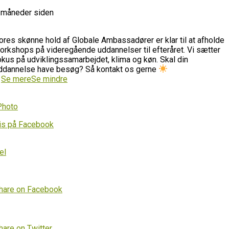
 måneder siden
ores skønne hold af Globale Ambassadører er klar til at afholde
orkshops på videregående uddannelser til efteråret. Vi sætter
okus på udviklingssamarbejdet, klima og køn. Skal din
ddannelse have besøg? Så kontakt os gerne
…
Se mere
Se mindre
Photo
is på Facebook
el
hare on Facebook
hare on Twitter