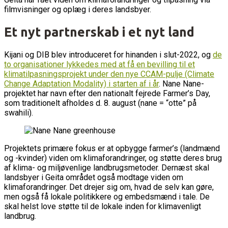
filmvisninger og oplæg i deres landsbyer.
Et nyt partnerskab i et nyt land
Kijani og DIB blev introduceret for hinanden i slut-2022, og
de
to organisationer lykkedes med at få en bevilling til et
klimatilpasningsprojekt under den nye CCAM-pulje (Climate
Change Adaptation Modality) i starten af i år
. Nane Nane-
projektet har navn efter den nationalt fejrede Farmer’s Day,
som traditionelt afholdes d. 8. august (nane = “otte” på
swahili).
Projektets primære fokus er at opbygge farmer’s (landmænd
og -kvinder) viden om klimaforandringer, og støtte deres brug
af klima- og miljøvenlige landbrugsmetoder. Dernæst skal
landsbyer i Geita området også modtage viden om
klimaforandringer. Det drejer sig om, hvad de selv kan gøre,
men også få lokale politikkere og embedsmænd i tale. De
skal helst love støtte til de lokale inden for klimavenligt
landbrug.