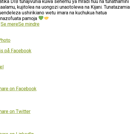
atika DIB tunajivunia kuwa sehemu ya mradi huu na tunathamini
taalamu, kujitolea na uongozi unaotolewa na Kijani. Tunatazamia
uendeleza ushirikiano wetu imara na kuchukua hatua
inazofuata pamoja
…
Se mere
Se mindre
Photo
is på Facebook
el
hare on Facebook
hare on Twitter