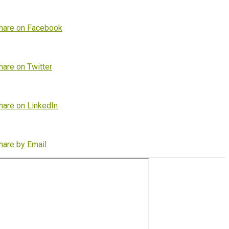
hare on Facebook
hare on Twitter
hare on LinkedIn
hare by Email