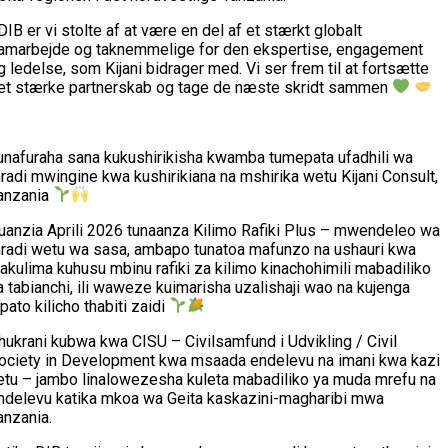
 DIB er vi stolte af at være en del af et stærkt globalt
amarbejde og taknemmelige for den ekspertise, engagement
g ledelse, som Kijani bidrager med. Vi ser frem til at fortsætte
et stærke partnerskab og tage de næste skridt sammen
unafuraha sana kukushirikisha kwamba tumepata ufadhili wa
radi mwingine kwa kushirikiana na mshirika wetu Kijani Consult,
anzania
uanzia Aprili 2026 tunaanza Kilimo Rafiki Plus – mwendeleo wa
radi wetu wa sasa, ambapo tunatoa mafunzo na ushauri kwa
akulima kuhusu mbinu rafiki za kilimo kinachohimili mabadiliko
a tabianchi, ili waweze kuimarisha uzalishaji wao na kujenga
ipato kilicho thabiti zaidi
hukrani kubwa kwa CISU – Civilsamfund i Udvikling / Civil
ociety in Development kwa msaada endelevu na imani kwa kazi
etu – jambo linalowezesha kuleta mabadiliko ya muda mrefu na
ndelevu katika mkoa wa Geita kaskazini-magharibi mwa
anzania.