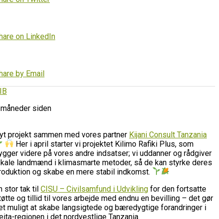
hare on LinkedIn
hare by Email
IB
 måneder siden
yt projekt sammen med vores partner
Kijani Consult Tanzania
Her i april starter vi projektet Kilimo Rafiki Plus, som
ygger videre på vores andre indsatser; vi uddanner og rådgiver
okale landmænd i klimasmarte metoder, så de kan styrke deres
roduktion og skabe en mere stabil indkomst.
n stor tak til
CISU – Civilsamfund i Udvikling
for den fortsatte
tøtte og tillid til vores arbejde med endnu en bevilling – det gør
et muligt at skabe langsigtede og bæredygtige forandringer i
eita-regionen i det nordvestlige Tanzania.