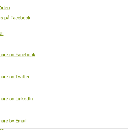
Video
is på Facebook
el
hare on Facebook
hare on Twitter
hare on LinkedIn
hare by Email