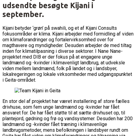
udsendte besøgte Kijani i
september.
Kijani betyder ‘grøn’ på swahili, og et af Kijani Consults
fokusområder er klima. Kijani arbejder med formidling af viden
om klimaforandringer og fortalervirksomhed over for
magthavere og myndigheder. Desuden arbejder de med tiltag
inden for klimatilpasning i diverse sektorer. I Nane Nane-
projektet med DIB er der fokus på at engagere unge
landmænd og -kvinder i klimavenligt landbrug, at udveksle
viden mellem landmænd, folk på landet og i landsbyer,
lokalregeringen og lokale virksomheder med udgangspunktet
i Geita-området.
En stor del af projektet har været installering af store fælles
drivhuse, som fem unge landmænd og -kvinder har fået
ansvaret for. De har fået støtte til at sætte drivhuset op, til
plantejord, gødning og frø og vandsystemer. Desuden har 200
landmænd og -kvinder fået træning i klimavenlige
landbrugsmetoder, mens befolkningen i landsbyer rundt om
Geita har fået viden om klimaforandringer og tilpasning via