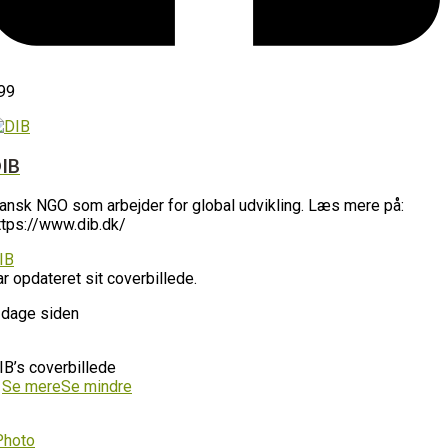
99
IB
ansk NGO som arbejder for global udvikling. Læs mere på:
ttps://www.dib.dk/
IB
ar opdateret sit coverbillede.
 dage siden
IB’s coverbillede
…
Se mere
Se mindre
Photo