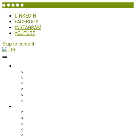
LINKEDIN
FACEBOOK
INSTAGRAM
YOUTUBE
Skip to content
DIB
WHO IS DIB?
Background
Secretariat
Board members
Generalforsamling
Network and partners
Policies
Projects
Bolivia
Philippines
Ghana
Nepal
South Asia