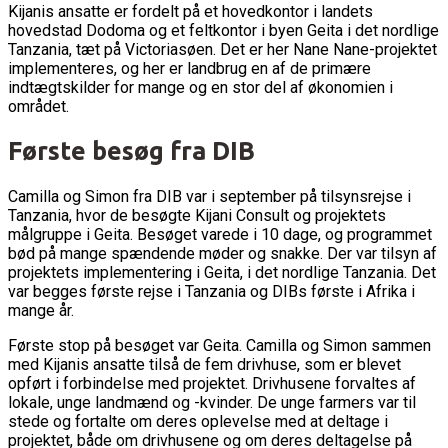
Kijanis ansatte er fordelt på et hovedkontor i landets
hovedstad Dodoma og et feltkontor i byen Geita i det nordlige
Tanzania, tæt på Victoriasøen. Det er her Nane Nane-projektet
implementeres, og her er landbrug en af de primære
indtægtskilder for mange og en stor del af økonomien i
området.
Første besøg fra DIB
Camilla og Simon fra DIB var i september på tilsynsrejse i
Tanzania, hvor de besøgte Kijani Consult og projektets
målgruppe i Geita. Besøget varede i 10 dage, og programmet
bød på mange spændende møder og snakke. Der var tilsyn af
projektets implementering i Geita, i det nordlige Tanzania. Det
var begges første rejse i Tanzania og DIBs første i Afrika i
mange år.
Første stop på besøget var Geita. Camilla og Simon sammen
med Kijanis ansatte tilså de fem drivhuse, som er blevet
opført i forbindelse med projektet. Drivhusene forvaltes af
lokale, unge landmænd og -kvinder. De unge farmers var til
stede og fortalte om deres oplevelse med at deltage i
projektet, både om drivhusene og om deres deltagelse på