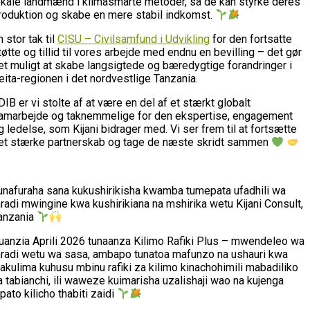
okale landmænd i klimasmarte metoder, så de kan styrke deres
roduktion og skabe en mere stabil indkomst.
n stor tak til
CISU – Civilsamfund i Udvikling
for den fortsatte
tøtte og tillid til vores arbejde med endnu en bevilling – det gør
et muligt at skabe langsigtede og bæredygtige forandringer i
eita-regionen i det nordvestlige Tanzania.
 DIB er vi stolte af at være en del af et stærkt globalt
amarbejde og taknemmelige for den ekspertise, engagement
g ledelse, som Kijani bidrager med. Vi ser frem til at fortsætte
et stærke partnerskab og tage de næste skridt sammen
unafuraha sana kukushirikisha kwamba tumepata ufadhili wa
radi mwingine kwa kushirikiana na mshirika wetu Kijani Consult,
anzania
uanzia Aprili 2026 tunaanza Kilimo Rafiki Plus – mwendeleo wa
radi wetu wa sasa, ambapo tunatoa mafunzo na ushauri kwa
akulima kuhusu mbinu rafiki za kilimo kinachohimili mabadiliko
a tabianchi, ili waweze kuimarisha uzalishaji wao na kujenga
ipato kilicho thabiti zaidi