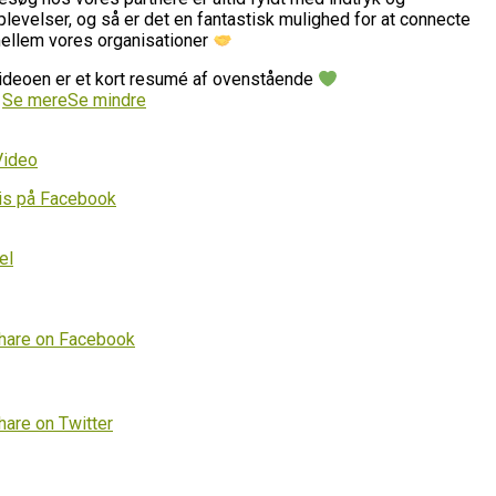
plevelser, og så er det en fantastisk mulighed for at connecte
ellem vores organisationer
ideoen er et kort resumé af ovenstående
…
Se mere
Se mindre
Video
is på Facebook
el
hare on Facebook
hare on Twitter