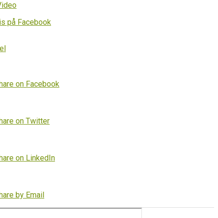
Video
is på Facebook
el
hare on Facebook
hare on Twitter
hare on LinkedIn
hare by Email