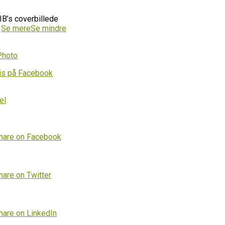
IB’s coverbillede
…
Se mere
Se mindre
Photo
is på Facebook
el
hare on Facebook
hare on Twitter
hare on LinkedIn