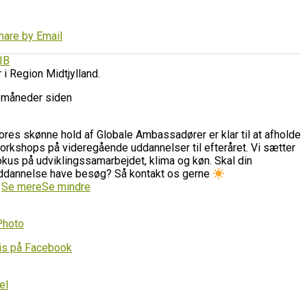
hare by Email
IB
r i Region Midtjylland.
 måneder siden
ores skønne hold af Globale Ambassadører er klar til at afholde
orkshops på videregående uddannelser til efteråret. Vi sætter
okus på udviklingssamarbejdet, klima og køn. Skal din
ddannelse have besøg? Så kontakt os gerne
…
Se mere
Se mindre
Photo
is på Facebook
el