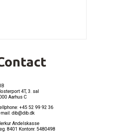
Contact
IB
losterport 4T, 3. sal
000 Aarhus C
ellphone: +45 52 99 92 36
-mail: dib@dib.dk
erkur Andelskasse
eg. 8401 Kontonr. 5480498