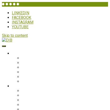
LINKEDIN
FACEBOOK
INSTAGRAM
YOUTUBE
Skip to content
DIB
WHO IS DIB?
Background
Secretariat
Board members
Generalforsamling
Network and partners
Policies
Projects
Bolivia
Philippines
Ghana
Nepal
South Asia