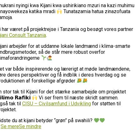
hukrani nyingi kwa Kijani kwa ushirikiano mzuri na kazi muhimu
nayowekeza katika mradi
Tunatazamia hatua zinazofuata
amoja.
i har været på projektrejse i Tanzania og besøgt vores partner
ijani Consult Tanzania
.
ijani arbejder for at uddanne lokale landmænd i klima-smarte
andbrugsmetoder, så de står mere robust overfor
limaforandringerne
et var både inspirerende og lærerigt at møde landmændene,
øre deres perspektiver og få indblik i deres hverdag og se
roduktionen af forskellige afgrøder
n stor tak til Kijani for det stærke samarbejde om projektet
𝗶𝗹𝗶𝗺𝗼 𝗥𝗮𝗳𝗶𝗸𝗶
Vi ser frem til næste skridt sammen.
gså tak til
CISU – Civilsamfund i Udvikling
for støtten til
rojektet.
idste du at kijani betyder “grøn” på swahili?
…
Se mere
Se mindre