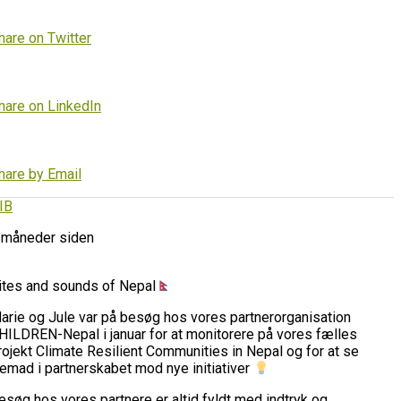
hare on Twitter
hare on LinkedIn
hare by Email
IB
 måneder siden
ites and sounds of Nepal
arie og Jule var på besøg hos vores partnerorganisation
HILDREN-Nepal i januar for at monitorere på vores fælles
rojekt Climate Resilient Communities in Nepal og for at se
remad i partnerskabet mod nye initiativer
esøg hos vores partnere er altid fyldt med indtryk og