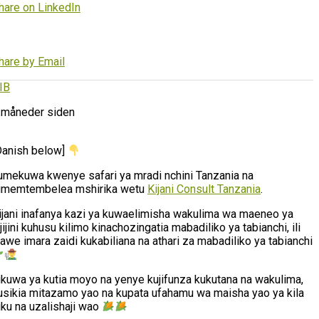
hare on LinkedIn
hare by Email
IB
 måneder siden
Danish below]
umekuwa kwenye safari ya mradi nchini Tanzania na
umemtembelea mshirika wetu
Kijani Consult Tanzania
.
ijani inafanya kazi ya kuwaelimisha wakulima wa maeneo ya
ijijini kuhusu kilimo kinachozingatia mabadiliko ya tabianchi, ili
awe imara zaidi kukabiliana na athari za mabadiliko ya tabianchi
likuwa ya kutia moyo na yenye kujifunza kukutana na wakulima,
usikia mitazamo yao na kupata ufahamu wa maisha yao ya kila
iku na uzalishaji wao