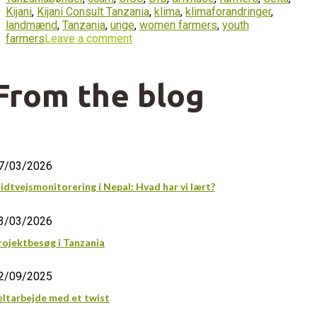
Kijani
,
Kijani Consult Tanzania
,
klima
,
klimaforandringer
,
landmænd
,
Tanzania
,
unge
,
women farmers
,
youth
farmers
Leave a comment
From the blog
7/03/2026
idtvejsmonitorering i Nepal: Hvad har vi lært?
3/03/2026
rojektbesøg i Tanzania
2/09/2025
eltarbejde med et twist