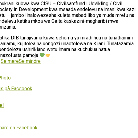
hukrani kubwa kwa CISU – Civilsamfund i Udvikling / Civil
ociety in Development kwa msaada endelevu na imani kwa kazi
etu – jambo linalowezesha kuleta mabadiliko ya muda mrefu na
ndelevu katika mkoa wa Geita kaskazini-magharibi mwa
anzania.
atika DIB tunajivunia kuwa sehemu ya mradi huu na tunathamini
taalamu, kujitolea na uongozi unaotolewa na Kijani. Tunatazamia
uendeleza ushirikiano wetu imara na kuchukua hatua
inazofuata pamoja
…
Se mere
Se mindre
Photo
is på Facebook
el
hare on Facebook