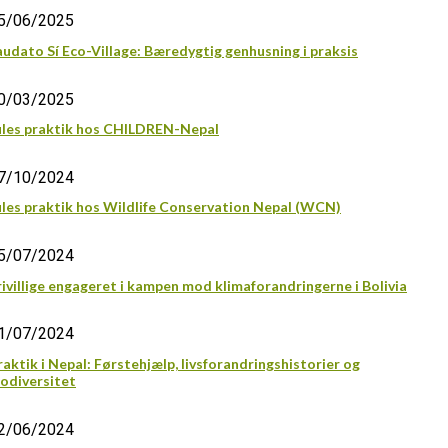
5/06/2025
audato Sí Eco-Village: Bæredygtig genhusning i praksis
0/03/2025
ules praktik hos CHILDREN-Nepal
7/10/2024
ules praktik hos Wildlife Conservation Nepal (WCN)
5/07/2024
rivillige engageret i kampen mod klimaforandringerne i Bolivia
1/07/2024
raktik i Nepal: Førstehjælp, livsforandringshistorier og
iodiversitet
2/06/2024