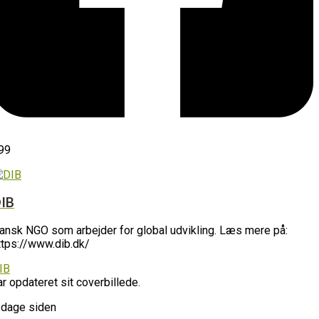
99
IB
ansk NGO som arbejder for global udvikling. Læs mere på:
ttps://www.dib.dk/
IB
ar opdateret sit coverbillede.
 dage siden