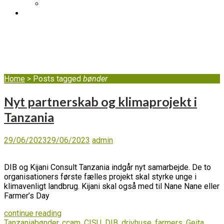
DIB's complaint mechanism
BLOG
bønder
Home
>
Posts tagged
bønder
Nyt partnerskab og klimaprojekt i
Tanzania
29/06/2023
29/06/2023
admin
DIB og Kijani Consult Tanzania indgår nyt samarbejde. De to
organisationers første fælles projekt skal styrke unge i
klimavenligt landbrug. Kijani skal også med til Nane Nane eller
Farmer’s Day
continue reading
Tanzania
bønder
,
ccam
,
CISU
,
DIB
,
drivhuse
,
farmers
,
Geita
,