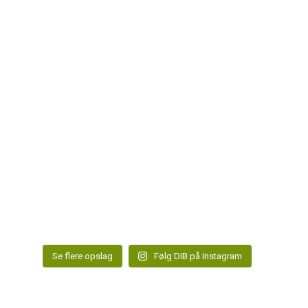
Se flere opslag
Følg DIB på Instagram