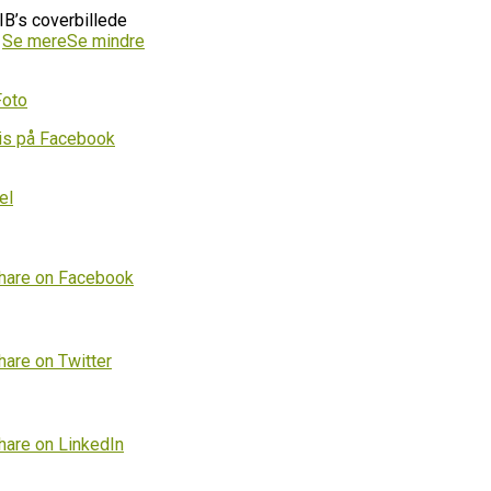
IB’s coverbillede
…
Se mere
Se mindre
Foto
is på Facebook
el
hare on Facebook
hare on Twitter
hare on LinkedIn