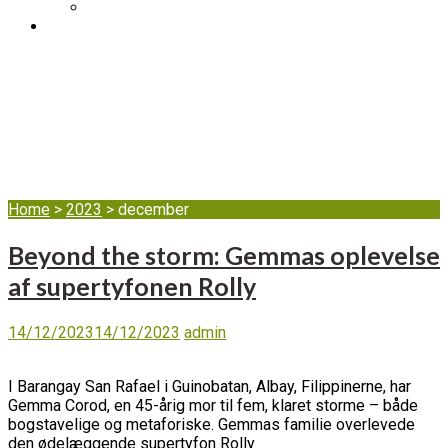
DIB’s klageordning
BLOG
Måned:
december
2023
Home
>
2023
>
december
Beyond the storm: Gemmas oplevelse
af supertyfonen Rolly
14/12/2023
14/12/2023
admin
I Barangay San Rafael i Guinobatan, Albay, Filippinerne, har
Gemma Corod, en 45-årig mor til fem, klaret storme – både
bogstavelige og metaforiske. Gemmas familie overlevede
den ødelæggende supertyfon Rolly