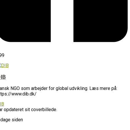
99
IB
ansk NGO som arbejder for global udvikling. Læs mere på:
ttps://www.dib.dk/
IB
ar opdateret sit coverbillede.
 dage siden