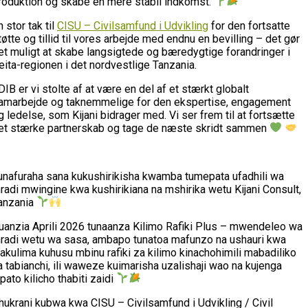
roduktion og skabe en mere stabil indkomst.
n stor tak til
CISU – Civilsamfund i Udvikling
for den fortsatte
tøtte og tillid til vores arbejde med endnu en bevilling – det gør
et muligt at skabe langsigtede og bæredygtige forandringer i
eita-regionen i det nordvestlige Tanzania.
 DIB er vi stolte af at være en del af et stærkt globalt
amarbejde og taknemmelige for den ekspertise, engagement
g ledelse, som Kijani bidrager med. Vi ser frem til at fortsætte
et stærke partnerskab og tage de næste skridt sammen
unafuraha sana kukushirikisha kwamba tumepata ufadhili wa
radi mwingine kwa kushirikiana na mshirika wetu Kijani Consult,
anzania
uanzia Aprili 2026 tunaanza Kilimo Rafiki Plus – mwendeleo wa
radi wetu wa sasa, ambapo tunatoa mafunzo na ushauri kwa
akulima kuhusu mbinu rafiki za kilimo kinachohimili mabadiliko
a tabianchi, ili waweze kuimarisha uzalishaji wao na kujenga
ipato kilicho thabiti zaidi
hukrani kubwa kwa CISU – Civilsamfund i Udvikling / Civil