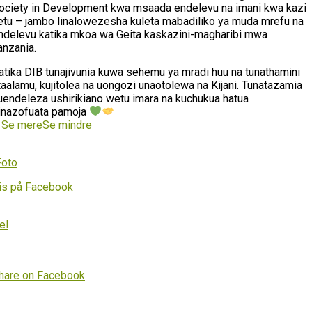
ociety in Development kwa msaada endelevu na imani kwa kazi
etu – jambo linalowezesha kuleta mabadiliko ya muda mrefu na
ndelevu katika mkoa wa Geita kaskazini-magharibi mwa
anzania.
atika DIB tunajivunia kuwa sehemu ya mradi huu na tunathamini
taalamu, kujitolea na uongozi unaotolewa na Kijani. Tunatazamia
uendeleza ushirikiano wetu imara na kuchukua hatua
inazofuata pamoja
…
Se mere
Se mindre
Foto
is på Facebook
el
hare on Facebook