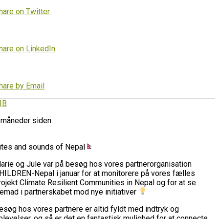
hare on Twitter
hare on LinkedIn
hare by Email
IB
 måneder siden
ites and sounds of Nepal
arie og Jule var på besøg hos vores partnerorganisation
HILDREN-Nepal i januar for at monitorere på vores fælles
rojekt Climate Resilient Communities in Nepal og for at se
remad i partnerskabet mod nye initiativer
esøg hos vores partnere er altid fyldt med indtryk og
plevelser, og så er det en fantastisk mulighed for at connecte