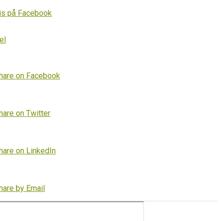
is på Facebook
el
hare on Facebook
hare on Twitter
hare on LinkedIn
hare by Email