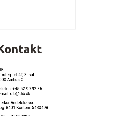
Kontakt
IB
losterport 4T, 3. sal
000 Aarhus C
elefon: +45 52 99 92 36
-mail: dib@dib.dk
erkur Andelskasse
eg. 8401 Kontonr. 5480498