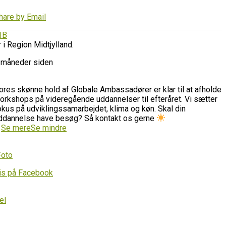
hare by Email
IB
r i Region Midtjylland.
 måneder siden
ores skønne hold af Globale Ambassadører er klar til at afholde
orkshops på videregående uddannelser til efteråret. Vi sætter
okus på udviklingssamarbejdet, klima og køn. Skal din
ddannelse have besøg? Så kontakt os gerne
…
Se mere
Se mindre
Foto
is på Facebook
el