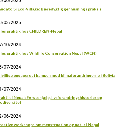
5/06/2025
audato Sí Eco-Village: Bæredygtig genhusning i praksis
0/03/2025
ules praktik hos CHILDREN-Nepal
7/10/2024
ules praktik hos Wildlife Conservation Nepal (WCN)
5/07/2024
rivillige engageret i kampen mod klimaforandringerne i Bolivia
1/07/2024
raktik i Nepal: Førstehjælp, livsforandringshistorier og
iodiversitet
2/06/2024
reative workshops om menstruation og natur i Nepal