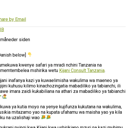
hare by Email
IB
 måneder siden
Danish below]
umekuwa kwenye safari ya mradi nchini Tanzania na
umemtembelea mshirika wetu
Kijani Consult Tanzania
.
ijani inafanya kazi ya kuwaelimisha wakulima wa maeneo ya
ijijini kuhusu kilimo kinachozingatia mabadiliko ya tabianchi, ili
awe imara zaidi kukabiliana na athari za mabadiliko ya tabianchi
likuwa ya kutia moyo na yenye kujifunza kukutana na wakulima,
usikia mitazamo yao na kupata ufahamu wa maisha yao ya kila
iku na uzalishaji wao
hukrani nyingi kwa Kijani kwa ushirikiano mzuri na kazi muhimu