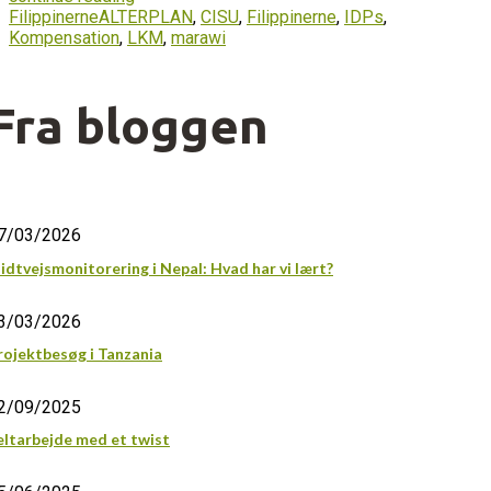
Filippinerne
ALTERPLAN
,
CISU
,
Filippinerne
,
IDPs
,
Kompensation
,
LKM
,
marawi
Fra bloggen
7/03/2026
idtvejsmonitorering i Nepal: Hvad har vi lært?
3/03/2026
rojektbesøg i Tanzania
2/09/2025
eltarbejde med et twist