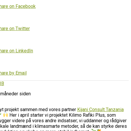
hare on Facebook
hare on Twitter
hare on LinkedIn
hare by Email
IB
 måneder siden
yt projekt sammen med vores partner
Kijani Consult Tanzania
Her i april starter vi projektet Kilimo Rafiki Plus, som
ygger videre på vores andre indsatser; vi uddanner og rådgiver
okale landmænd i klimasmarte metoder, så de kan styrke deres