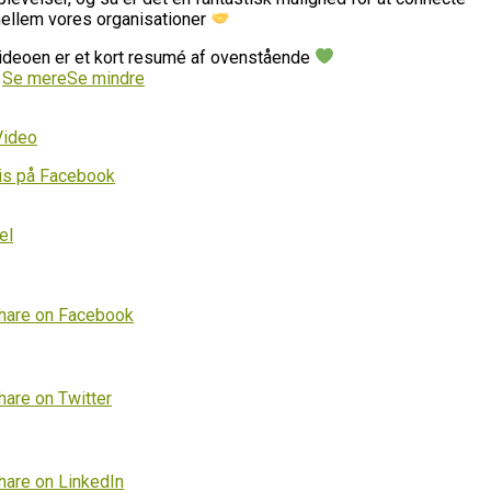
ellem vores organisationer
ideoen er et kort resumé af ovenstående
…
Se mere
Se mindre
Video
is på Facebook
el
hare on Facebook
hare on Twitter
hare on LinkedIn