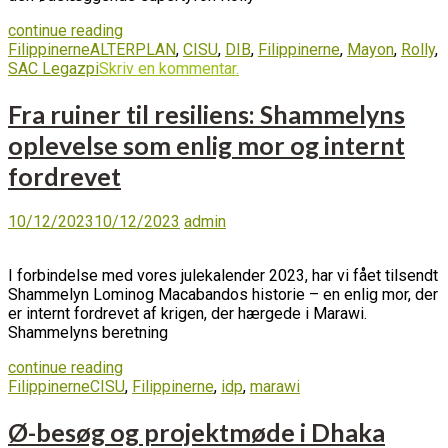
continue reading
Filippinerne
ALTERPLAN
,
CISU
,
DIB
,
Filippinerne
,
Mayon
,
Rolly
,
SAC Legazpi
Skriv en kommentar.
Fra ruiner til resiliens: Shammelyns
oplevelse som enlig mor og internt
fordrevet
10/12/2023
10/12/2023
admin
I forbindelse med vores julekalender 2023, har vi fået tilsendt
Shammelyn Lominog Macabandos historie – en enlig mor, der
er internt fordrevet af krigen, der hærgede i Marawi.
Shammelyns beretning
continue reading
Filippinerne
CISU
,
Filippinerne
,
idp
,
marawi
Ø-besøg og projektmøde i Dhaka