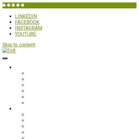
LINKEDIN
FACEBOOK
INSTAGRAM
YOUTUBE
Skip to content
DIB
HVEM ER DIB?
Historien bag
Sekretariatet
Bestyrelsen
Generalforsamling
Netværk og partnere
Politikker
PROJEKTER
Bolivia
Filippinerne
Ghana
Nepal
Sydasien