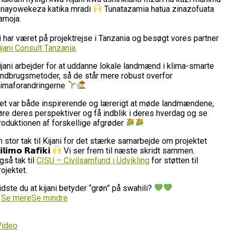
nayowekeza katika mradi
Tunatazamia hatua zinazofuata
amoja.
i har været på projektrejse i Tanzania og besøgt vores partner
ijani Consult Tanzania
.
ijani arbejder for at uddanne lokale landmænd i klima-smarte
andbrugsmetoder, så de står mere robust overfor
limaforandringerne
et var både inspirerende og lærerigt at møde landmændene,
øre deres perspektiver og få indblik i deres hverdag og se
roduktionen af forskellige afgrøder
n stor tak til Kijani for det stærke samarbejde om projektet
𝗶𝗹𝗶𝗺𝗼 𝗥𝗮𝗳𝗶𝗸𝗶
Vi ser frem til næste skridt sammen.
gså tak til
CISU – Civilsamfund i Udvikling
for støtten til
rojektet.
idste du at kijani betyder “grøn” på swahili?
…
Se mere
Se mindre
Video