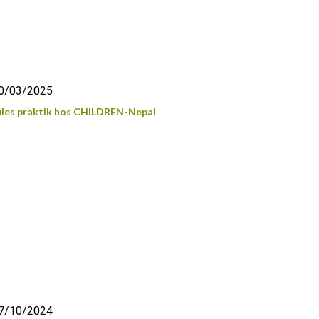
0/03/2025
ules praktik hos CHILDREN-Nepal
7/10/2024