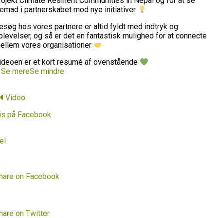
rojekt Climate Resilient Communities in Nepal og for at se
remad i partnerskabet mod nye initiativer
esøg hos vores partnere er altid fyldt med indtryk og
plevelser, og så er det en fantastisk mulighed for at connecte
ellem vores organisationer
ideoen er et kort resumé af ovenstående
…
Se mere
Se mindre
Video
is på Facebook
el
hare on Facebook
hare on Twitter