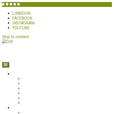
LINKEDIN
FACEBOOK
INSTAGRAM
YOUTUBE
Skip to content
DIB
HVEM ER DIB?
Historien bag
Sekretariatet
Bestyrelsen
Generalforsamling
Netværk og partnere
Politikker
PROJEKTER
Bolivia