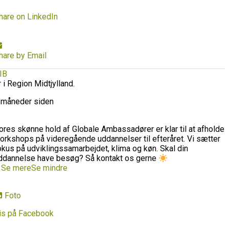
hare on LinkedIn
hare by Email
IB
r i Region Midtjylland.
 måneder siden
ores skønne hold af Globale Ambassadører er klar til at afholde
orkshops på videregående uddannelser til efteråret. Vi sætter
okus på udviklingssamarbejdet, klima og køn. Skal din
ddannelse have besøg? Så kontakt os gerne
…
Se mere
Se mindre
Foto
is på Facebook