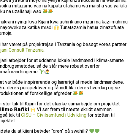
likuwa ya kutia moyo na yenye kujifunza kukutana na wakulima,
usikia mitazamo yao na kupata ufahamu wa maisha yao ya kila
iku na uzalishaji wao
hukrani nyingi kwa Kijani kwa ushirikiano mzuri na kazi muhimu
nayowekeza katika mradi
Tunatazamia hatua zinazofuata
amoja.
i har været på projektrejse i Tanzania og besøgt vores partner
ijani Consult Tanzania
.
ijani arbejder for at uddanne lokale landmænd i klima-smarte
andbrugsmetoder, så de står mere robust overfor
limaforandringerne
et var både inspirerende og lærerigt at møde landmændene,
øre deres perspektiver og få indblik i deres hverdag og se
roduktionen af forskellige afgrøder
n stor tak til Kijani for det stærke samarbejde om projektet
𝗶𝗹𝗶𝗺𝗼 𝗥𝗮𝗳𝗶𝗸𝗶
Vi ser frem til næste skridt sammen.
gså tak til
CISU – Civilsamfund i Udvikling
for støtten til
rojektet.
idste du at kijani betyder “grøn” på swahili?