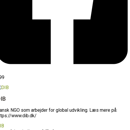
99
IB
ansk NGO som arbejder for global udvikling. Læs mere på:
ttps://www.dib.dk/
IB