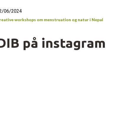
2/06/2024
reative workshops om menstruation og natur i Nepal
DIB på instagram