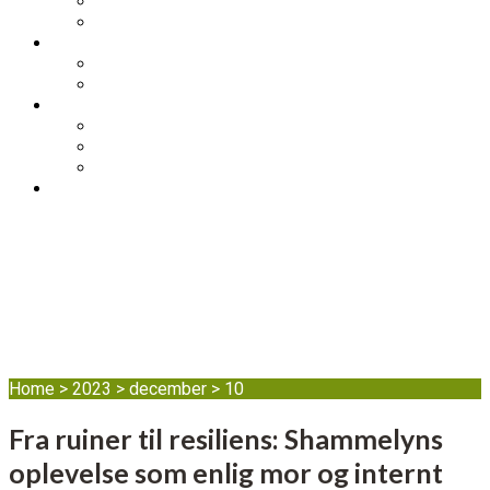
Skolebesøg
Foredrag
STØT
Bliv medlem af DIB
Bliv frivillig hos DIB
KONTAKT
Nyhedsbrev
Job, praktik, udlandsophold
DIB’s klageordning
BLOG
Dag:
10. december
2023
Home
>
2023
>
december
>
10
Fra ruiner til resiliens: Shammelyns
oplevelse som enlig mor og internt