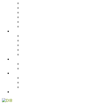
Filippinerne
Ghana
Nepal
Sydasien
Tanzania
Globalt
DANMARK
NyTænk
Fotoudstillingen Slum Blues
Undervisningsmaterialet #ståropforverden
Skolebesøg
Foredrag
STØT
Bliv medlem af DIB
Bliv frivillig hos DIB
KONTAKT
Nyhedsbrev
Job, praktik, udlandsophold
DIB’s klageordning
BLOG