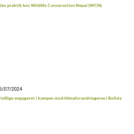
ules praktik hos Wildlife Conservation Nepal (WCN)
5/07/2024
rivillige engageret i kampen mod klimaforandringerne i Bolivia