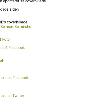
ar opdateret sit coverbillede.
 dage siden
IB’s coverbillede
…
Se mere
Se mindre
Foto
is på Facebook
el
hare on Facebook
hare on Twitter