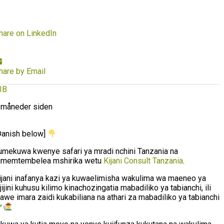
hare on LinkedIn
hare by Email
IB
 måneder siden
Danish below]
umekuwa kwenye safari ya mradi nchini Tanzania na
umemtembelea mshirika wetu
Kijani Consult Tanzania
.
ijani inafanya kazi ya kuwaelimisha wakulima wa maeneo ya
ijijini kuhusu kilimo kinachozingatia mabadiliko ya tabianchi, ili
awe imara zaidi kukabiliana na athari za mabadiliko ya tabianchi