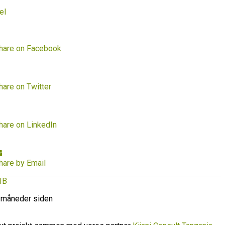
el
hare on Facebook
hare on Twitter
hare on LinkedIn
hare by Email
IB
 måneder siden