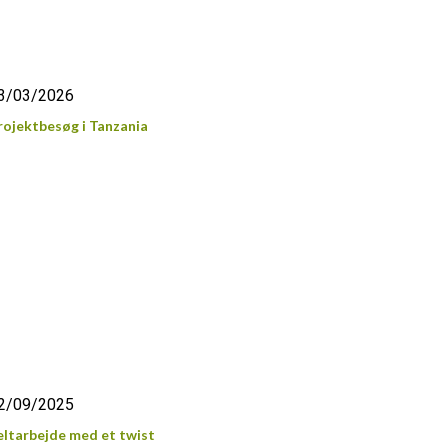
3/03/2026
rojektbesøg i Tanzania
2/09/2025
eltarbejde med et twist