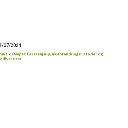
1/07/2024
raktik i Nepal: Førstehjælp, livsforandringshistorier og
iodiversitet