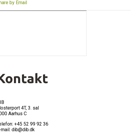
hare by Email
Kontakt
IB
losterport 4T, 3. sal
000 Aarhus C
elefon: +45 52 99 92 36
-mail: dib@dib.dk