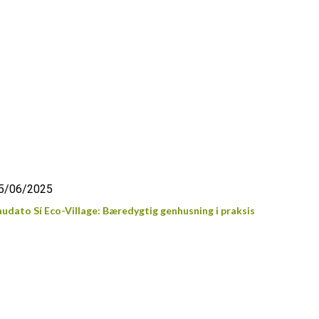
5/06/2025
audato Sí Eco-Village: Bæredygtig genhusning i praksis