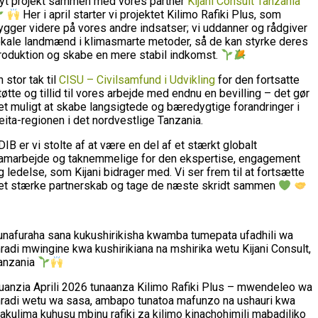
yt projekt sammen med vores partner
Kijani Consult Tanzania
Her i april starter vi projektet Kilimo Rafiki Plus, som
ygger videre på vores andre indsatser; vi uddanner og rådgiver
okale landmænd i klimasmarte metoder, så de kan styrke deres
roduktion og skabe en mere stabil indkomst.
n stor tak til
CISU – Civilsamfund i Udvikling
for den fortsatte
tøtte og tillid til vores arbejde med endnu en bevilling – det gør
et muligt at skabe langsigtede og bæredygtige forandringer i
eita-regionen i det nordvestlige Tanzania.
 DIB er vi stolte af at være en del af et stærkt globalt
amarbejde og taknemmelige for den ekspertise, engagement
g ledelse, som Kijani bidrager med. Vi ser frem til at fortsætte
et stærke partnerskab og tage de næste skridt sammen
unafuraha sana kukushirikisha kwamba tumepata ufadhili wa
radi mwingine kwa kushirikiana na mshirika wetu Kijani Consult,
anzania
uanzia Aprili 2026 tunaanza Kilimo Rafiki Plus – mwendeleo wa
radi wetu wa sasa, ambapo tunatoa mafunzo na ushauri kwa
akulima kuhusu mbinu rafiki za kilimo kinachohimili mabadiliko