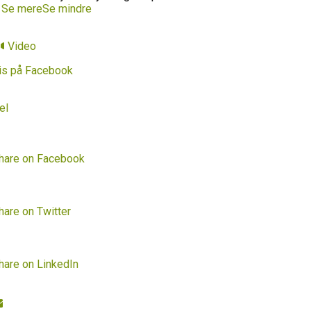
…
Se mere
Se mindre
Video
is på Facebook
el
hare on Facebook
hare on Twitter
hare on LinkedIn