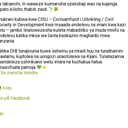
a tabianchi, ili waweze kuimarisha uzalishaji wao na kujenga
ipato kilicho thabiti zaidi
hukrani kubwa kwa CISU – Civilsamfund i Udvikling / Civil
ociety in Development kwa msaada endelevu na imani kwa kazi
etu – jambo linalowezesha kuleta mabadiliko ya muda mrefu na
ndelevu katika mkoa wa Geita kaskazini-magharibi mwa
anzania.
atika DIB tunajivunia kuwa sehemu ya mradi huu na tunathamini
taalamu, kujitolea na uongozi unaotolewa na Kijani. Tunatazamia
uendeleza ushirikiano wetu imara na kuchukua hatua
inazofuata pamoja
…
Se mere
Se mindre
Foto
is på Facebook
el