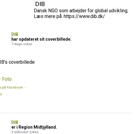
DIB
Dansk NGO som arbejder for global udvikling.
Læs mere på: https://www.dib.dk/
DIB
har opdateret sit coverbillede.
7 dage siden
IB’s coverbillede
Foto
s på Facebook
·
l
DIB
er i Region Midtjylland.
2 måneder siden