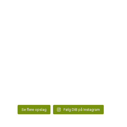
Se flere opslag
Følg DIB på Instagram