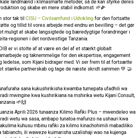
okale landmænd i klimasmarte metoder, så de kan styrke deres
roduktion og skabe en mere stabil indkomst. 🌱🌽
n stor tak til
CISU – Civilsamfund i Udvikling
for den fortsatte
tøtte og tillid til vores arbejde med endnu en bevilling – det gør
et muligt at skabe langsigtede og bæredygtige forandringer i
eita-regionen i det nordvestlige Tanzania.
 DIB er vi stolte af at være en del af et stærkt globalt
amarbejde og taknemmelige for den ekspertise, engagement
g ledelse, som Kijani bidrager med. Vi ser frem til at fortsætte
et stærke partnerskab og tage de næste skridt sammen 💚 🤝
unafuraha sana kukushirikisha kwamba tumepata ufadhili wa
radi mwingine kwa kushirikiana na mshirika wetu Kijani Consult,
anzania 🌱🙌
uanzia Aprili 2026 tunaanza Kilimo Rafiki Plus – mwendeleo wa
radi wetu wa sasa, ambapo tunatoa mafunzo na ushauri kwa
akulima kuhusu mbinu rafiki za kilimo kinachohimili mabadiliko
a tabianchi, ili waweze kuimarisha uzalishaji wao na kujenga