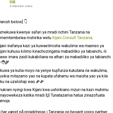
DIB
6 måneder siden
Danish below] 👇
umekuwa kwenye safari ya mradi nchini Tanzania na
umemtembelea mshirika wetu
Kijani Consult Tanzania
.
ijani inafanya kazi ya kuwaelimisha wakulima wa maeneo ya
ijijini kuhusu kilimo kinachozingatia mabadiliko ya tabianchi, ili
awe imara zaidi kukabiliana na athari za mabadiliko ya tabianchi
🧑‍🌾
likuwa ya kutia moyo na yenye kujifunza kukutana na wakulima,
usikia mitazamo yao na kupata ufahamu wa maisha yao ya kila
iku na uzalishaji wao 🌽🌽
hukrani nyingi kwa Kijani kwa ushirikiano mzuri na kazi muhimu
nayowekeza katika mradi 🙌 Tunatazamia hatua zinazofuata
amoja.
i har været på projektrejse i Tanzania og besøgt vores partner