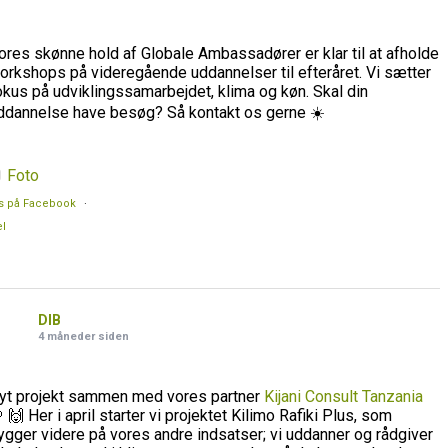
ores skønne hold af Globale Ambassadører er klar til at afholde
orkshops på videregående uddannelser til efteråret. Vi sætter
okus på udviklingssamarbejdet, klima og køn. Skal din
ddannelse have besøg? Så kontakt os gerne ☀️
Foto
s på Facebook
·
l
DIB
4 måneder siden
yt projekt sammen med vores partner
Kijani Consult Tanzania
 🙌 Her i april starter vi projektet Kilimo Rafiki Plus, som
ygger videre på vores andre indsatser; vi uddanner og rådgiver