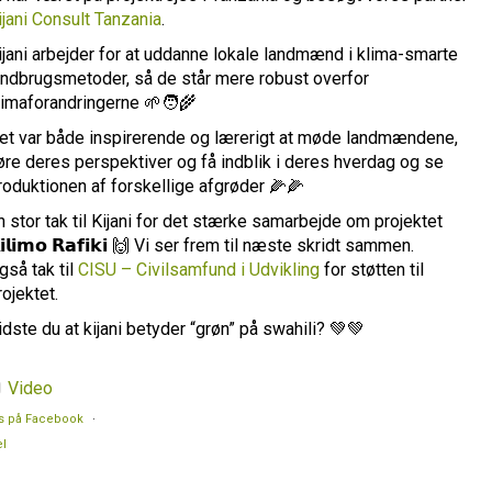
ijani Consult Tanzania
.
ijani arbejder for at uddanne lokale landmænd i klima-smarte
andbrugsmetoder, så de står mere robust overfor
limaforandringerne 🌱🧑‍🌾
et var både inspirerende og lærerigt at møde landmændene,
øre deres perspektiver og få indblik i deres hverdag og se
roduktionen af forskellige afgrøder 🌽🌽
n stor tak til Kijani for det stærke samarbejde om projektet
𝗶𝗹𝗶𝗺𝗼 𝗥𝗮𝗳𝗶𝗸𝗶 🙌 Vi ser frem til næste skridt sammen.
gså tak til
CISU – Civilsamfund i Udvikling
for støtten til
rojektet.
idste du at kijani betyder “grøn” på swahili? 💚💚
Video
s på Facebook
·
l