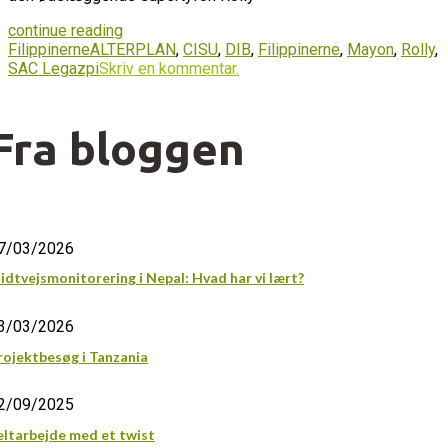
continue reading
Filippinerne
ALTERPLAN
,
CISU
,
DIB
,
Filippinerne
,
Mayon
,
Rolly
,
SAC Legazpi
Skriv en kommentar.
Fra bloggen
7/03/2026
idtvejsmonitorering i Nepal: Hvad har vi lært?
3/03/2026
rojektbesøg i Tanzania
2/09/2025
eltarbejde med et twist