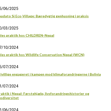
5/06/2025
audato Sí Eco-Village: Bæredygtig genhusning i praksis
0/03/2025
ules praktik hos CHILDREN-Nepal
7/10/2024
ules praktik hos Wildlife Conservation Nepal (WCN)
5/07/2024
rivillige engageret i kampen mod klimaforandringerne i Bolivia
1/07/2024
raktik i Nepal: Førstehjælp, livsforandringshistorier og
iodiversitet
2/06/2024