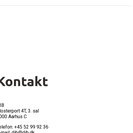
Kontakt
IB
losterport 4T, 3. sal
000 Aarhus C
elefon: +45 52 99 92 36
-mail: dib@dib.dk