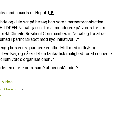
ites and sounds of Nepal🇳🇵
arie og Jule var på besøg hos vores partnerorganisation
HILDREN-Nepal i januar for at monitorere på vores fælles
rojekt Climate Resilient Communities in Nepal og for at se
remad i partnerskabet mod nye initiativer 💡
esøg hos vores partnere er altid fyldt med indtryk og
plevelser, og så er det en fantastisk mulighed for at connecte
ellem vores organisationer 🤝
ideoen er et kort resumé af ovenstående 💚
Video
s på Facebook
·
l