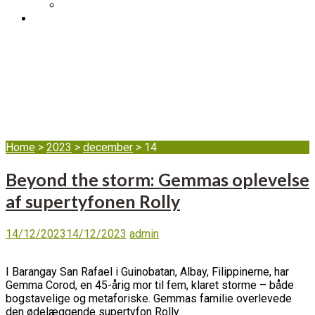
DIB’s klageordning
BLOG
Dag:
14. december
2023
Home
>
2023
>
december
>
14
Beyond the storm: Gemmas oplevelse
af supertyfonen Rolly
14/12/2023
14/12/2023
admin
I Barangay San Rafael i Guinobatan, Albay, Filippinerne, har
Gemma Corod, en 45-årig mor til fem, klaret storme – både
bogstavelige og metaforiske. Gemmas familie overlevede
den ødelæggende supertyfon Rolly