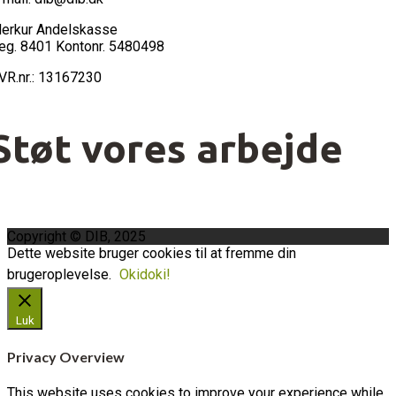
erkur Andelskasse
eg. 8401 Kontonr. 5480498
VR.nr.: 13167230
Støt vores arbejde
Copyright © DIB, 2025
Dette website bruger cookies til at fremme din
brugeroplevelse.
Okidoki!
Luk
Privacy Overview
This website uses cookies to improve your experience while