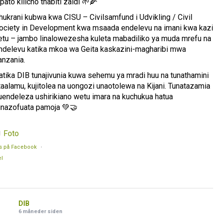
ipato kilicho thabiti zaidi 🌱🌽
hukrani kubwa kwa CISU – Civilsamfund i Udvikling / Civil
ociety in Development kwa msaada endelevu na imani kwa kazi
etu – jambo linalowezesha kuleta mabadiliko ya muda mrefu na
ndelevu katika mkoa wa Geita kaskazini-magharibi mwa
anzania.
atika DIB tunajivunia kuwa sehemu ya mradi huu na tunathamini
taalamu, kujitolea na uongozi unaotolewa na Kijani. Tunatazamia
uendeleza ushirikiano wetu imara na kuchukua hatua
inazofuata pamoja 💚🤝
Foto
s på Facebook
·
l
DIB
6 måneder siden