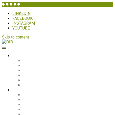
LINKEDIN
FACEBOOK
INSTAGRAM
YOUTUBE
Skip to content
DIB
HVEM ER DIB?
Historien bag
Sekretariatet
Bestyrelsen
Generalforsamling
Netværk og partnere
Politikker
PROJEKTER
Bolivia
Filippinerne
Ghana
Nepal
Sydasien