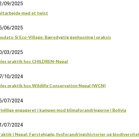
2/09/2025
eltarbejde med et twist
5/06/2025
audato Sí Eco-Village: Bæredygtig genhusning i praksis
0/03/2025
ules praktik hos CHILDREN-Nepal
7/10/2024
ules praktik hos Wildlife Conservation Nepal (WCN)
5/07/2024
rivillige engageret i kampen mod klimaforandringerne i Bolivia
1/07/2024
raktik i Nepal: Førstehjælp, livsforandringshistorier og biodiversite