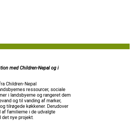
ention med Children-Nepal og i
fra Children-Nepal
andsbyernes ressourcer, sociale
mer i landsbyerne og rangeret dem
vand og til vanding af marker,
 og tilrøgede køkkener. Derudover
 af familierne i de udvalgte
l det nye projekt.