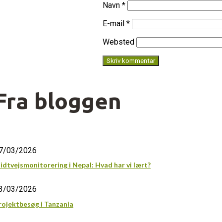
Navn
*
E-mail
*
Websted
Fra bloggen
7/03/2026
idtvejsmonitorering i Nepal: Hvad har vi lært?
3/03/2026
rojektbesøg i Tanzania