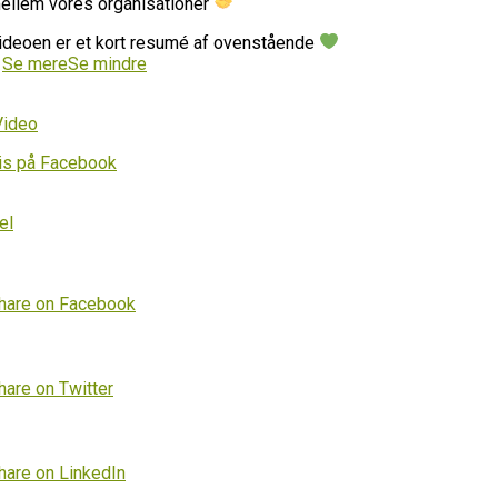
ellem vores organisationer
ideoen er et kort resumé af ovenstående
…
Se mere
Se mindre
Video
is på Facebook
el
hare on Facebook
hare on Twitter
hare on LinkedIn