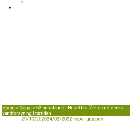
DIB’s klageordning
BLOG
62 husstande i
Nepal har fået
sikret deres
vandforsyning i
tørtiden
Home
>
Nepal
>
62 husstande i Nepal har fået sikret deres
vandforsyning i tørtiden
29/10/2020
24/02/2022
nepal-gruppen