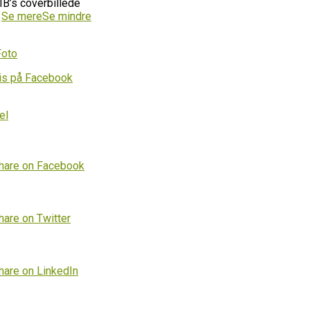
IB’s coverbillede
…
Se mere
Se mindre
Foto
is på Facebook
el
hare on Facebook
hare on Twitter
hare on LinkedIn