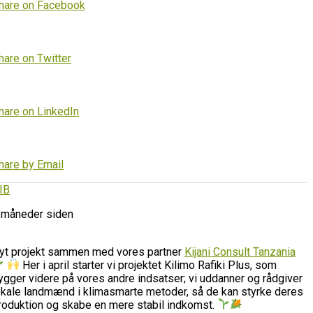
hare on Facebook
hare on Twitter
hare on LinkedIn
hare by Email
IB
 måneder siden
yt projekt sammen med vores partner
Kijani Consult Tanzania
Her i april starter vi projektet Kilimo Rafiki Plus, som
ygger videre på vores andre indsatser; vi uddanner og rådgiver
okale landmænd i klimasmarte metoder, så de kan styrke deres
roduktion og skabe en mere stabil indkomst.