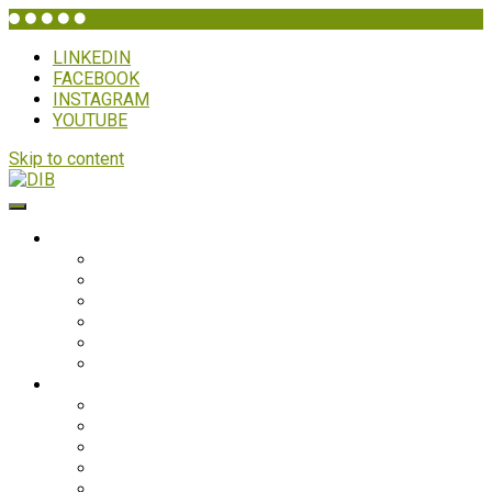
LINKEDIN
FACEBOOK
INSTAGRAM
YOUTUBE
Skip to content
DIB
HVEM ER DIB?
Historien bag
Sekretariatet
Bestyrelsen
Generalforsamling
Netværk og partnere
Politikker
PROJEKTER
Bolivia
Filippinerne
Ghana
Nepal
Sydasien