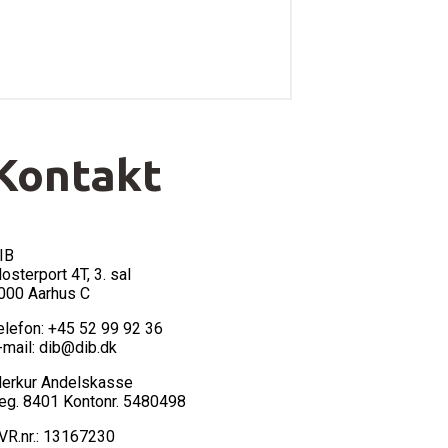
Kontakt
IB
losterport 4T, 3. sal
000 Aarhus C
elefon: +45 52 99 92 36
-mail: dib@dib.dk
erkur Andelskasse
eg. 8401 Kontonr. 5480498
VR.nr.: 13167230