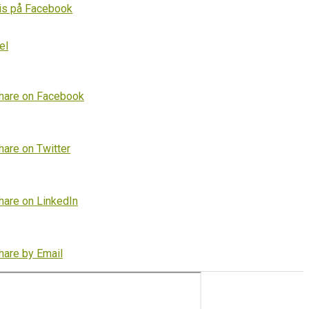
is på Facebook
el
hare on Facebook
hare on Twitter
hare on LinkedIn
hare by Email