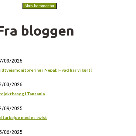
Fra bloggen
7/03/2026
idtvejsmonitorering i Nepal: Hvad har vi lært?
3/03/2026
rojektbesøg i Tanzania
2/09/2025
eltarbejde med et twist
5/06/2025