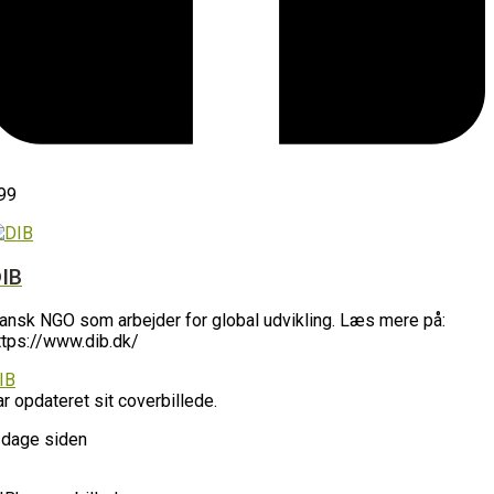
99
IB
ansk NGO som arbejder for global udvikling. Læs mere på:
ttps://www.dib.dk/
IB
ar opdateret sit coverbillede.
 dage siden