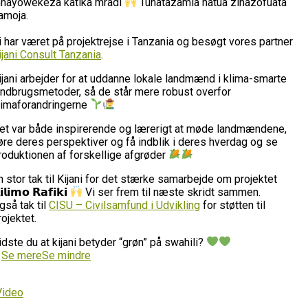
nayowekeza katika mradi
Tunatazamia hatua zinazofuata
amoja.
i har været på projektrejse i Tanzania og besøgt vores partner
ijani Consult Tanzania
.
ijani arbejder for at uddanne lokale landmænd i klima-smarte
andbrugsmetoder, så de står mere robust overfor
limaforandringerne
et var både inspirerende og lærerigt at møde landmændene,
øre deres perspektiver og få indblik i deres hverdag og se
roduktionen af forskellige afgrøder
n stor tak til Kijani for det stærke samarbejde om projektet
𝗶𝗹𝗶𝗺𝗼 𝗥𝗮𝗳𝗶𝗸𝗶
Vi ser frem til næste skridt sammen.
gså tak til
CISU – Civilsamfund i Udvikling
for støtten til
rojektet.
idste du at kijani betyder “grøn” på swahili?
…
Se mere
Se mindre
Video