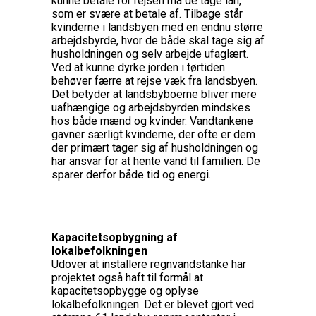
kunne betale for rejsen må de tage lån,
som er
svære at betale af. Tilbage står
kvinderne i landsbyen med en endnu større
arbejdsbyrde, hvor de både skal tage sig af
husholdningen og selv arbejde ufaglært.
Ved at kunne dyrke jorden i tørtiden
behøver færre at rejse væk fra landsbyen.
Det betyder at landsbyboerne bliver mere
uafhængige og arbejdsbyrden mindskes
hos både mænd og kvinder. Vandtankene
gavner særligt kvinderne, der ofte er dem
der primært tager sig af husholdningen og
har ansvar for at hente vand til familien. De
sparer derfor både tid og energi.
Kapacitetsopbygning af
lokalbefolkningen
Udover at installere regnvandstanke har
projektet også haft til formål at
kapacitetsopbygge og oplyse
lokalbefolkningen. Det er blevet gjort ved