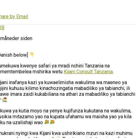
hare by Email
IB
 måneder siden
Danish below]
umekuwa kwenye safari ya mradi nchini Tanzania na
umemtembelea mshirika wetu
Kijani Consult Tanzania
.
ijani inafanya kazi ya kuwaelimisha wakulima wa maeneo ya
ijijini kuhusu kilimo kinachozingatia mabadiliko ya tabianchi, ili
awe imara zaidi kukabiliana na athari za mabadiliko ya tabianchi
likuwa ya kutia moyo na yenye kujifunza kukutana na wakulima,
usikia mitazamo yao na kupata ufahamu wa maisha yao ya kila
iku na uzalishaji wao
hukrani nyingi kwa Kijani kwa ushirikiano mzuri na kazi muhimu