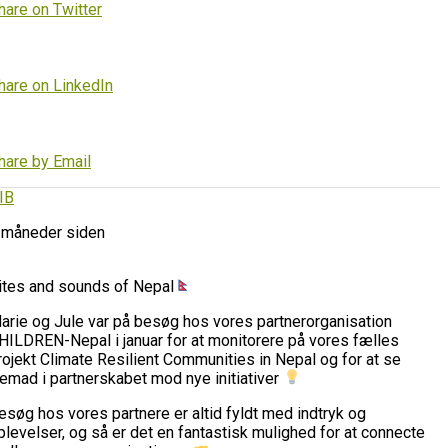
hare on Twitter
hare on LinkedIn
hare by Email
IB
 måneder siden
ites and sounds of Nepal
arie og Jule var på besøg hos vores partnerorganisation
HILDREN-Nepal i januar for at monitorere på vores fælles
rojekt Climate Resilient Communities in Nepal og for at se
remad i partnerskabet mod nye initiativer
esøg hos vores partnere er altid fyldt med indtryk og
plevelser, og så er det en fantastisk mulighed for at connecte