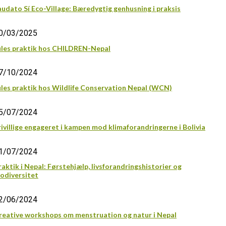
audato Sí Eco-Village: Bæredygtig genhusning i praksis
0/03/2025
ules praktik hos CHILDREN-Nepal
7/10/2024
ules praktik hos Wildlife Conservation Nepal (WCN)
5/07/2024
rivillige engageret i kampen mod klimaforandringerne i Bolivia
1/07/2024
raktik i Nepal: Førstehjælp, livsforandringshistorier og
iodiversitet
2/06/2024
reative workshops om menstruation og natur i Nepal