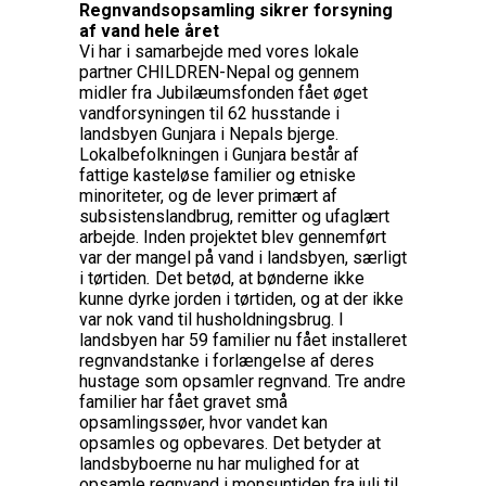
Regnvandsopsamling sikrer forsyning
af vand hele året
Vi har i samarbejde med vores lokale
partner CHILDREN-Nepal og gennem
midler fra Jubilæumsfonden fået øget
vandforsyningen til 62 husstande i
landsbyen Gunjara i Nepals bjerge.
Lokalbefolkningen i Gunjara består af
fattige kasteløse familier og etniske
minoriteter, og de lever primært af
subsistenslandbrug, remitter og ufaglært
arbejde. Inden projektet blev gennemført
var der mangel på vand i landsbyen, særligt
i tørtiden
.
Det betød, at bønderne ikke
kunne dyrke jorden i tørtiden, og at der ikke
var nok vand til husholdningsbrug. I
landsbyen har 59 familier nu fået installeret
regnvandstanke i forlængelse af deres
hustage som opsamler regnvand. Tre andre
familier har fået gravet små
opsamlingssøer, hvor vandet kan
opsamles og opbevares. Det betyder at
landsbyboerne nu har mulighed for at
opsamle regnvand i monsuntiden fra juli til