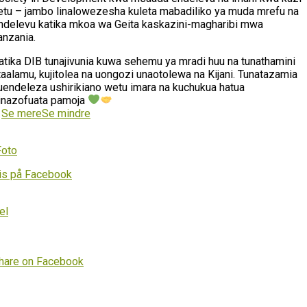
etu – jambo linalowezesha kuleta mabadiliko ya muda mrefu na
ndelevu katika mkoa wa Geita kaskazini-magharibi mwa
anzania.
atika DIB tunajivunia kuwa sehemu ya mradi huu na tunathamini
taalamu, kujitolea na uongozi unaotolewa na Kijani. Tunatazamia
uendeleza ushirikiano wetu imara na kuchukua hatua
inazofuata pamoja
…
Se mere
Se mindre
Foto
is på Facebook
el
hare on Facebook