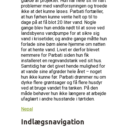
glæde af projektet. Hun har hele sit liv haft
problemer med vandforsyningen og troede
ikke at det kunne løses. Parbati fortæller,
at hun førhen kunne vente helt op til to
dage på at få blot 20 liter vand. Nogle
gange blev hun endda nødt til at sove ved
landsbyens vandpumpe for at sikre sig
vand i krisetider, og andre gange måtte hun
forlade sine børn alene hjemme om natten
for at hente vand. Livet er derfor blevet
nemmere for Parbati siden hun fik
installeret en regnvandstank ved sit hus.
Samtidig har det givet hende mulighed for
at vande sine afgrøder hele året – noget
hun ikke kunne før. Parbati drømmer nu om
dyrke flere grøntsager og få flere husdyr
ved at bruge vandet fra tanken. På den
måde behøver hun ikke længere at arbejde
ufaglært i andre husstande i tørtiden.
Nepal
Indlægsnavigation