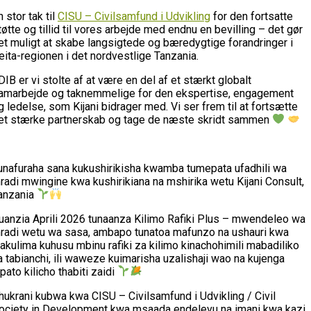
n stor tak til
CISU – Civilsamfund i Udvikling
for den fortsatte
tøtte og tillid til vores arbejde med endnu en bevilling – det gør
et muligt at skabe langsigtede og bæredygtige forandringer i
eita-regionen i det nordvestlige Tanzania.
 DIB er vi stolte af at være en del af et stærkt globalt
amarbejde og taknemmelige for den ekspertise, engagement
g ledelse, som Kijani bidrager med. Vi ser frem til at fortsætte
et stærke partnerskab og tage de næste skridt sammen
unafuraha sana kukushirikisha kwamba tumepata ufadhili wa
radi mwingine kwa kushirikiana na mshirika wetu Kijani Consult,
anzania
uanzia Aprili 2026 tunaanza Kilimo Rafiki Plus – mwendeleo wa
radi wetu wa sasa, ambapo tunatoa mafunzo na ushauri kwa
akulima kuhusu mbinu rafiki za kilimo kinachohimili mabadiliko
a tabianchi, ili waweze kuimarisha uzalishaji wao na kujenga
ipato kilicho thabiti zaidi
hukrani kubwa kwa CISU – Civilsamfund i Udvikling / Civil
ociety in Development kwa msaada endelevu na imani kwa kazi