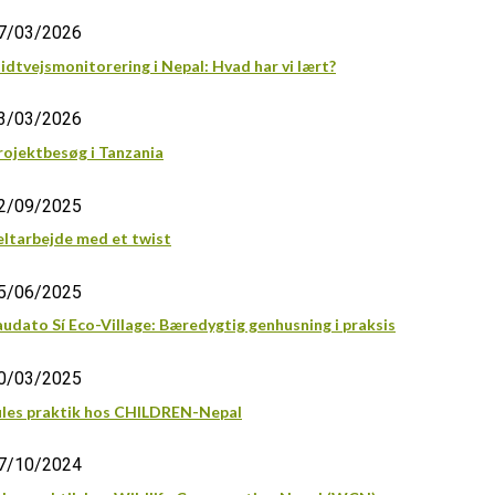
7/03/2026
idtvejsmonitorering i Nepal: Hvad har vi lært?
3/03/2026
rojektbesøg i Tanzania
2/09/2025
eltarbejde med et twist
5/06/2025
audato Sí Eco-Village: Bæredygtig genhusning i praksis
0/03/2025
ules praktik hos CHILDREN-Nepal
7/10/2024