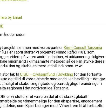
hare by Email
IB
 måneder siden
yt projekt sammen med vores partner
Kijani Consult Tanzania
 🙌 Her i april starter vi projektet Kilimo Rafiki Plus, som
ygger videre på vores andre indsatser; vi uddanner og rådgiver
okale landmænd i klimasmarte metoder, så de kan styrke deres
roduktion og skabe en mere stabil indkomst. 🌱🌽
n stor tak til
CISU – Civilsamfund i Udvikling
for den fortsatte
tøtte og tillid til vores arbejde med endnu en bevilling – det gør
et muligt at skabe langsigtede og bæredygtige forandringer i
eita-regionen i det nordvestlige Tanzania.
 DIB er vi stolte af at være en del af et stærkt globalt
amarbejde og taknemmelige for den ekspertise, engagement
g ledelse, som Kijani bidrager med. Vi ser frem til at fortsætte