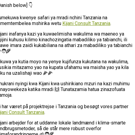
Danish below] 👇
umekuwa kwenye safari ya mradi nchini Tanzania na
umemtembelea mshirika wetu
Kijani Consult Tanzania
.
ijani inafanya kazi ya kuwaelimisha wakulima wa maeneo ya
ijijini kuhusu kilimo kinachozingatia mabadiliko ya tabianchi, ili
awe imara zaidi kukabiliana na athari za mabadiliko ya tabianchi
🧑‍🌾
likuwa ya kutia moyo na yenye kujifunza kukutana na wakulima,
usikia mitazamo yao na kupata ufahamu wa maisha yao ya kila
iku na uzalishaji wao 🌽🌽
hukrani nyingi kwa Kijani kwa ushirikiano mzuri na kazi muhimu
nayowekeza katika mradi 🙌 Tunatazamia hatua zinazofuata
amoja.
i har været på projektrejse i Tanzania og besøgt vores partner
ijani Consult Tanzania
.
ijani arbejder for at uddanne lokale landmænd i klima-smarte
andbrugsmetoder, så de står mere robust overfor
limaforandringerne 🌱🧑‍🌾