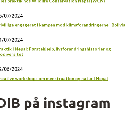
ules praktik hos Wildlife Conservation Nepal (WCN)
5/07/2024
rivillige engageret i kampen mod klimaforandringerne i Bolivia
1/07/2024
raktik i Nepal: Førstehjælp, livsforandringshistorier og
iodiversitet
2/06/2024
reative workshops om menstruation og natur i Nepal
DIB på instagram