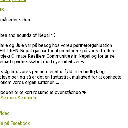
IB
 måneder siden
ites and sounds of Nepal🇳🇵
arie og Jule var på besøg hos vores partnerorganisation
HILDREN-Nepal i januar for at monitorere på vores fælles
rojekt Climate Resilient Communities in Nepal og for at se
remad i partnerskabet mod nye initiativer 💡
esøg hos vores partnere er altid fyldt med indtryk og
plevelser, og så er det en fantastisk mulighed for at connecte
ellem vores organisationer 🤝
ideoen er et kort resumé af ovenstående 💚
…
Se mere
Se mindre
Video
is på Facebook