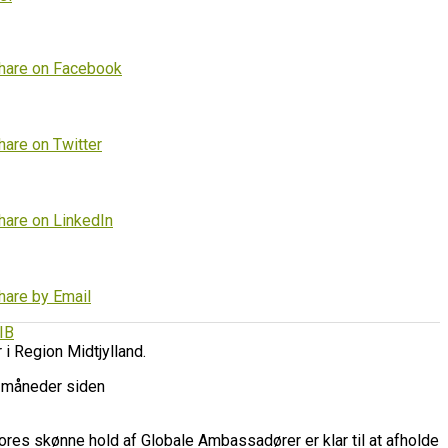
hare on Facebook
hare on Twitter
hare on LinkedIn
hare by Email
IB
r i Region Midtjylland.
 måneder siden
ores skønne hold af Globale Ambassadører er klar til at afholde