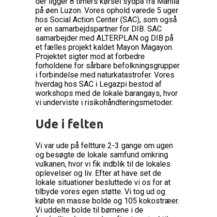
der ligger 8 timers kørsel sydpå fra Manila
på øen Luzon. Vores ophold varede 5 uger
hos Social Action Center (SAC), som også
er en samarbejdspartner for DIB. SAC
samarbejder med ALTERPLAN og DIB på
et fælles projekt kaldet Mayon Magayon.
Projektet sigter mod at forbedre
forholdene for sårbare befolkningsgrupper
i forbindelse med naturkatastrofer. Vores
hverdag hos SAC i Legazpi bestod af
workshops med de lokale barangays, hvor
vi underviste i risikohåndteringsmetoder.
Ude i felten
Vi var ude på feltture 2-3 gange om ugen
og besøgte de lokale samfund omkring
vulkanen, hvor vi fik indblik til de lokales
oplevelser og liv. Efter at have set de
lokale situationer besluttede vi os for at
tilbyde vores egen støtte. Vi tog ud og
købte en masse bolde og 105 kokostræer.
Vi uddelte bolde til børnene i de