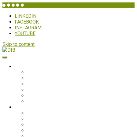
LINKEDIN
FACEBOOK
INSTAGRAM
YOUTUBE
Skip to content
DIB
HVEM ER DIB?
Historien bag
Sekretariatet
Bestyrelsen
Generalforsamling
Netværk og partnere
Politikker
PROJEKTER
Bolivia
Filippinerne
Ghana
Nepal
Sydasien