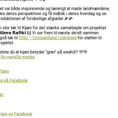
et var både inspirerende og lærerigt at møde landmændene,
øre deres perspektiver og få indblik i deres hverdag og se
roduktionen af forskellige afgrøder 🌽🌽
n stor tak til Kijani for det stærke samarbejde om projektet
𝗶𝗹𝗶𝗺𝗼 𝗥𝗮𝗳𝗶𝗸𝗶 🙌 Vi ser frem til næste skridt sammen.
gså tak til
CISU – Civilsamfund i Udvikling
for støtten til
rojektet.
idste du at kijani betyder “grøn” på swahili? 💚💚
…
Se mere
Se mindre
Video
is på Facebook
el
hare on Facebook