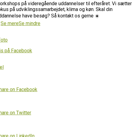
orkshops på videregående uddannelser til efteråret. Vi sætter
okus på udviklingssamarbejdet, klima og køn. Skal din
ddannelse have besøg? Så kontakt os gerne ☀️
…
Se mere
Se mindre
Foto
is på Facebook
el
hare on Facebook
hare on Twitter
hare on LinkedIn