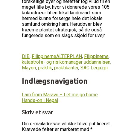
forskellige byer og herefter tog vi ud til en
meget lille by, hvor vi donerede vores 105
kokostræer til en lokal landmand, som
hermed kunne forsørge hele det lokale
samfund omkring ham. Herudover blev
træerne plantet strategisk, så de også
fungerede som en slags skjold for uvejr.
DIB
,
Filippinerne
ALTERPLAN
,
Filippinerne
,
katastrofe- og risikomanager uddannelsen
,
Mayon
,
praktik
,
praktikanter
,
SAC Legazpi
Indlægsnavigation
I am from Marawi – Let me go home
Hands-on i Nepal
Skriv et svar
Din e-mailadresse vil ikke blive publiceret.
Krævede felter er markeret med
*