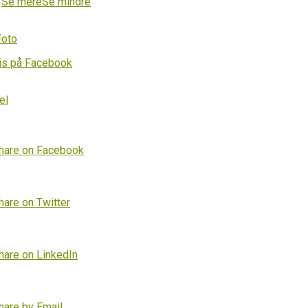
…
Se mere
Se mindre
Foto
is på Facebook
el
hare on Facebook
hare on Twitter
hare on LinkedIn
hare by Email