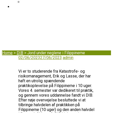
DIB’s klageordning
BLOG
Jord under neglene
i Filippinerne
Home
>
DIB
>
Jord under neglene i Filippinerne
02/06/2023
27/06/2023
admin
Vi er to studerende fra Katastrofe- og
risikomanagement, Erik og Lasse, der har
haft en utrolig spændende
praktikoplevelse på Filippinerne i 10 uger.
Vores 4. semester var dedikeret til praktik,
og gennem vores uddannelse fandt vi DIB.
Efter nøje overvejelse besluttede vi at
tilbringe halvdelen af praktikken på
Filippinerne (10 uger) og den anden halvdel