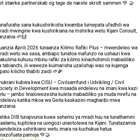
et stærke partnerskab og tage de næste skridt sammen 💚 🤝
unafuraha sana kukushirikisha kwamba tumepata ufadhili wa
radi mwingine kwa kushirikiana na mshirika wetu Kijani Consult,
anzania 🌱🙌
uanzia Aprili 2026 tunaanza Kilimo Rafiki Plus – mwendeleo wa
radi wetu wa sasa, ambapo tunatoa mafunzo na ushauri kwa
akulima kuhusu mbinu rafiki za kilimo kinachohimili mabadiliko
a tabianchi, ili waweze kuimarisha uzalishaji wao na kujenga
ipato kilicho thabiti zaidi 🌱🌽
hukrani kubwa kwa CISU – Civilsamfund i Udvikling / Civil
ociety in Development kwa msaada endelevu na imani kwa kazi
etu – jambo linalowezesha kuleta mabadiliko ya muda mrefu na
ndelevu katika mkoa wa Geita kaskazini-magharibi mwa
anzania.
atika DIB tunajivunia kuwa sehemu ya mradi huu na tunathamini
taalamu, kujitolea na uongozi unaotolewa na Kijani. Tunatazamia
uendeleza ushirikiano wetu imara na kuchukua hatua
inazofuata pamoja 💚🤝