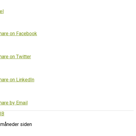
el
hare on Facebook
hare on Twitter
hare on LinkedIn
hare by Email
IB
 måneder siden