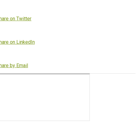
hare on Twitter
hare on LinkedIn
hare by Email