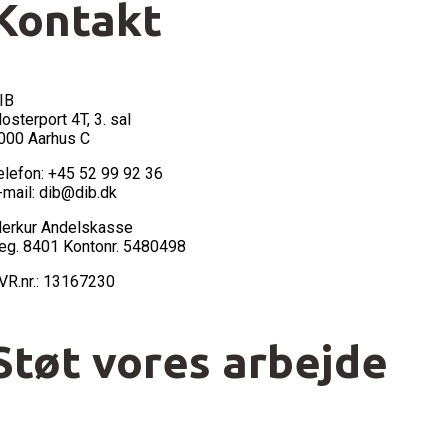
Kontakt
IB
losterport 4T, 3. sal
000 Aarhus C
elefon: +45 52 99 92 36
-mail: dib@dib.dk
erkur Andelskasse
eg. 8401 Kontonr. 5480498
VR.nr.: 13167230
Støt vores arbejde