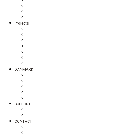
Board members
Generalforsamling
Network and partners
Policies
Projects
Bolivia
Philippines
Ghana
Nepal
South Asia
Tanzania
Globalt
DANMARK
NyTænk
Slum Blues photo exhibition
Teaching material #standingupfortheworld
Visiting Schools
Lectures
SUPPORT
Bliv medlem af DIB
Bliv frivillig hos DIB
CONTACT
Newsletter
Job vacancies, internships in Denmark and abroad