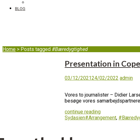
DIB's complaint mechanism
BLOG
#Bæredygtighed
Home
>
Posts tagged
#Bæredygtighed
Presentation in Copen
03/12/2021
24/02/2022
admin
Vores to journalister – Didier Lars
besøge vores samarbejdspartnere
continue reading
Sydasien
#Arrangement
,
#Bæredyg