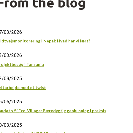
From the blog
7/03/2026
idtvejsmonitorering i Nepal: Hvad har vi lært?
3/03/2026
rojektbesøg i Tanzania
2/09/2025
eltarbejde med et twist
5/06/2025
audato Sí Eco-Village: Bæredygtig genhusning i praksis
0/03/2025