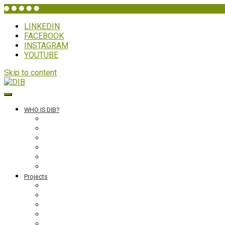
LINKEDIN
FACEBOOK
INSTAGRAM
YOUTUBE
Skip to content
DIB
WHO IS DIB?
Background
Secretariat
Board members
Generalforsamling
Network and partners
Policies
Projects
Bolivia
Philippines
Ghana
Nepal
South Asia