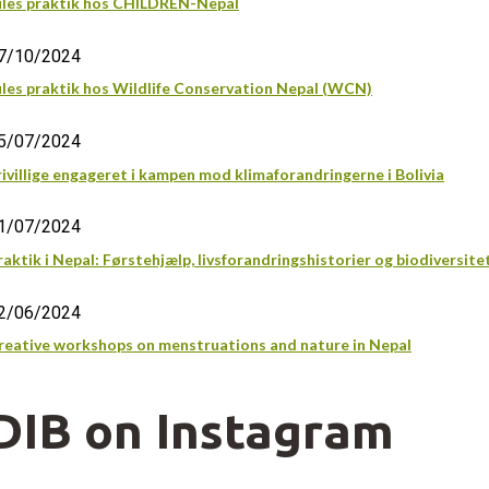
ules praktik hos CHILDREN-Nepal
7/10/2024
ules praktik hos Wildlife Conservation Nepal (WCN)
5/07/2024
rivillige engageret i kampen mod klimaforandringerne i Bolivia
1/07/2024
raktik i Nepal: Førstehjælp, livsforandringshistorier og biodiversite
2/06/2024
reative workshops on menstruations and nature in Nepal
DIB on Instagram