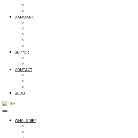
Tanzania
Globalt
DANMARK
NyTænk
Slum Blues photo exhibition
Teaching material #standingupfortheworld
Visiting Schools
Lectures
SUPPORT
Bliv medlem af DIB
Bliv frivillig hos DIB
CONTACT
Newsletter
Job vacancies, internships in Denmark and abroad
DIB's complaint mechanism
BLOG
DIB
WHO IS DIB?
Background
Secretariat