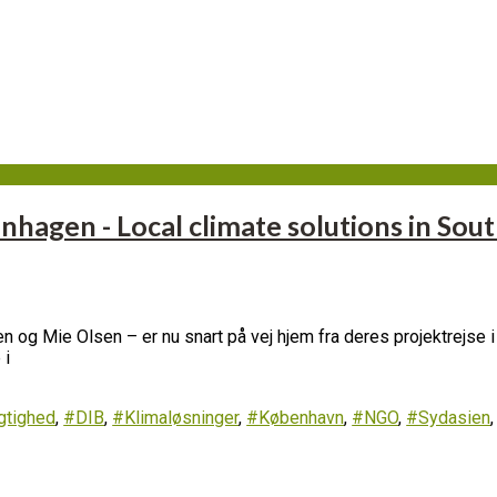
hagen - Local climate solutions in Sout
en og Mie Olsen – er nu snart på vej hjem fra deres projektrejse 
 i
tighed
,
#DIB
,
#Klimaløsninger
,
#København
,
#NGO
,
#Sydasien