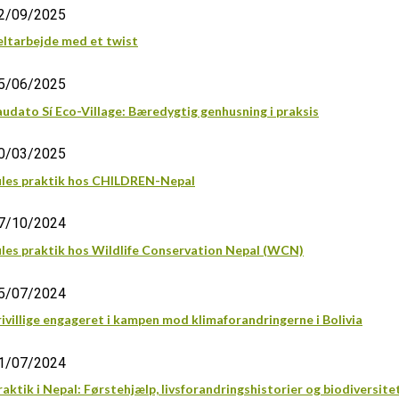
2/09/2025
eltarbejde med et twist
5/06/2025
audato Sí Eco-Village: Bæredygtig genhusning i praksis
0/03/2025
ules praktik hos CHILDREN-Nepal
7/10/2024
ules praktik hos Wildlife Conservation Nepal (WCN)
5/07/2024
rivillige engageret i kampen mod klimaforandringerne i Bolivia
1/07/2024
raktik i Nepal: Førstehjælp, livsforandringshistorier og biodiversite