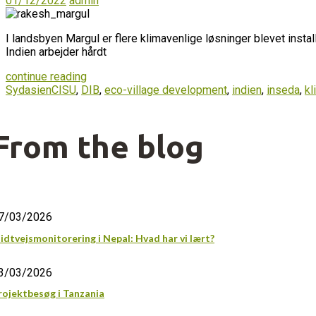
01/12/2022
admin
I landsbyen Margul er flere klimavenlige løsninger blevet instal
Indien arbejder hårdt
continue reading
Sydasien
CISU
,
DIB
,
eco-village development
,
indien
,
inseda
,
kl
From the blog
7/03/2026
idtvejsmonitorering i Nepal: Hvad har vi lært?
3/03/2026
rojektbesøg i Tanzania