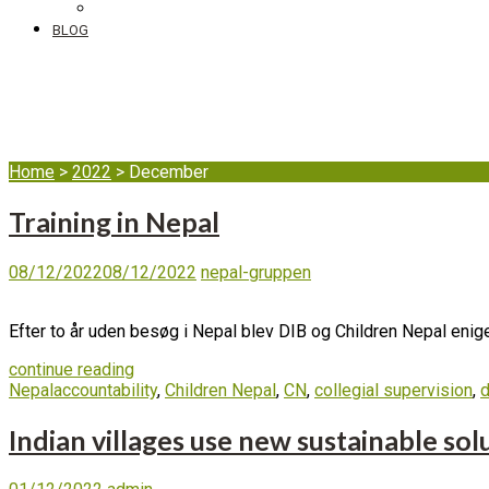
DIB's complaint mechanism
BLOG
Month:
December 2
Home
>
2022
>
December
Training in Nepal
08/12/2022
08/12/2022
nepal-gruppen
Efter to år uden besøg i Nepal blev DIB og Children Nepal en
continue reading
Nepal
accountability
,
Children Nepal
,
CN
,
collegial supervision
,
Indian villages use new sustainable sol