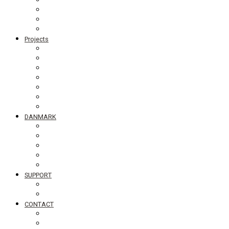
Board members
Generalforsamling
Network and partners
Policies
Projects
Bolivia
Philippines
Ghana
Nepal
South Asia
Tanzania
Globalt
DANMARK
NyTænk
Slum Blues photo exhibition
Teaching material #standingupfortheworld
Visiting Schools
Lectures
SUPPORT
Bliv medlem af DIB
Bliv frivillig hos DIB
CONTACT
Newsletter
Job vacancies, internships in Denmark and abroad