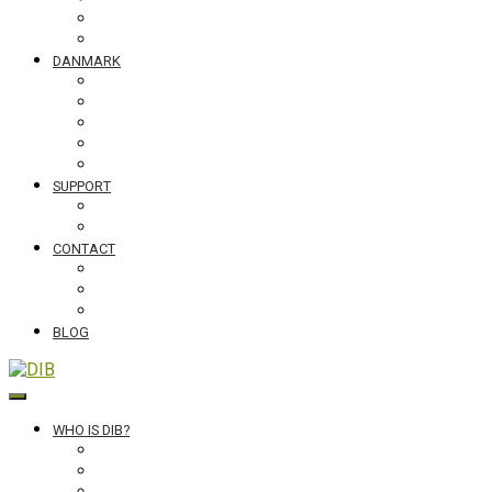
Tanzania
Globalt
DANMARK
NyTænk
Slum Blues photo exhibition
Teaching material #standingupfortheworld
Visiting Schools
Lectures
SUPPORT
Bliv medlem af DIB
Bliv frivillig hos DIB
CONTACT
Newsletter
Job vacancies, internships in Denmark and abroad
DIB's complaint mechanism
BLOG
DIB
WHO IS DIB?
Background
Secretariat