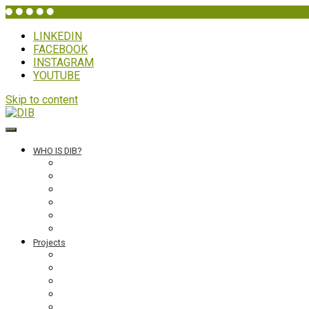
LINKEDIN
FACEBOOK
INSTAGRAM
YOUTUBE
Skip to content
DIB
WHO IS DIB?
Background
Secretariat
Board members
Generalforsamling
Network and partners
Policies
Projects
Bolivia
Philippines
Ghana
Nepal
South Asia