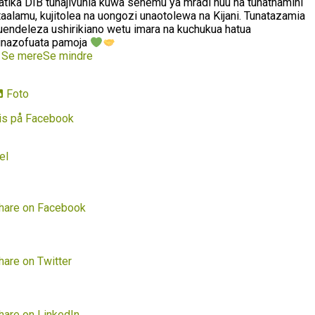
atika DIB tunajivunia kuwa sehemu ya mradi huu na tunathamini
taalamu, kujitolea na uongozi unaotolewa na Kijani. Tunatazamia
uendeleza ushirikiano wetu imara na kuchukua hatua
inazofuata pamoja
…
Se mere
Se mindre
Foto
is på Facebook
el
hare on Facebook
hare on Twitter
hare on LinkedIn