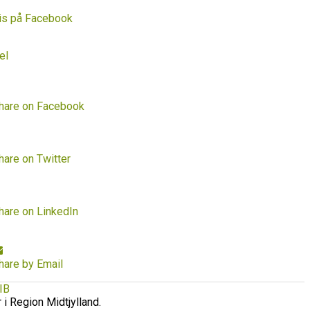
is på Facebook
el
hare on Facebook
hare on Twitter
hare on LinkedIn
hare by Email
IB
r i Region Midtjylland.