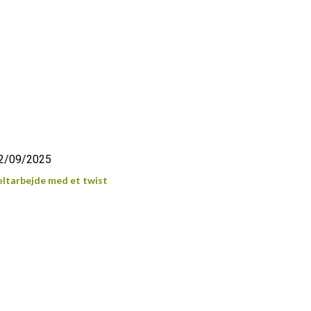
2/09/2025
eltarbejde med et twist