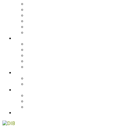
Filippinerne
Ghana
Nepal
Sydasien
Tanzania
Globalt
DANMARK
NyTænk
Fotoudstillingen Slum Blues
Undervisningsmaterialet #ståropforverden
Skolebesøg
Foredrag
STØT
Bliv medlem af DIB
Bliv frivillig hos DIB
KONTAKT
Nyhedsbrev
Job, praktik, udlandsophold
DIB’s klageordning
BLOG