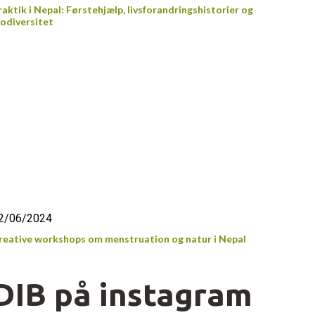
raktik i Nepal: Førstehjælp, livsforandringshistorier og
iodiversitet
2/06/2024
reative workshops om menstruation og natur i Nepal
DIB på instagram