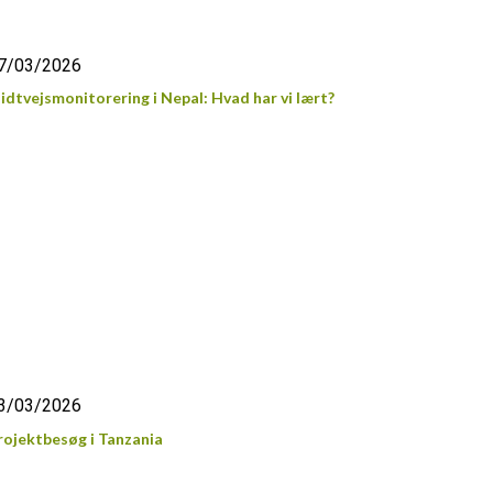
7/03/2026
idtvejsmonitorering i Nepal: Hvad har vi lært?
3/03/2026
rojektbesøg i Tanzania