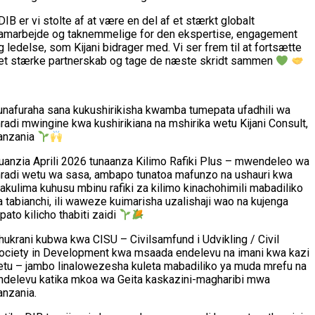
 DIB er vi stolte af at være en del af et stærkt globalt
amarbejde og taknemmelige for den ekspertise, engagement
g ledelse, som Kijani bidrager med. Vi ser frem til at fortsætte
et stærke partnerskab og tage de næste skridt sammen
unafuraha sana kukushirikisha kwamba tumepata ufadhili wa
radi mwingine kwa kushirikiana na mshirika wetu Kijani Consult,
anzania
uanzia Aprili 2026 tunaanza Kilimo Rafiki Plus – mwendeleo wa
radi wetu wa sasa, ambapo tunatoa mafunzo na ushauri kwa
akulima kuhusu mbinu rafiki za kilimo kinachohimili mabadiliko
a tabianchi, ili waweze kuimarisha uzalishaji wao na kujenga
ipato kilicho thabiti zaidi
hukrani kubwa kwa CISU – Civilsamfund i Udvikling / Civil
ociety in Development kwa msaada endelevu na imani kwa kazi
etu – jambo linalowezesha kuleta mabadiliko ya muda mrefu na
ndelevu katika mkoa wa Geita kaskazini-magharibi mwa
anzania.