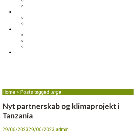
Skolebesøg
Foredrag
STØT
Bliv medlem af DIB
Bliv frivillig hos DIB
KONTAKT
Nyhedsbrev
Job, praktik, udlandsophold
DIB’s klageordning
BLOG
unge
Home
>
Posts tagged
unge
Nyt partnerskab og klimaprojekt i
Tanzania
29/06/2023
29/06/2023
admin