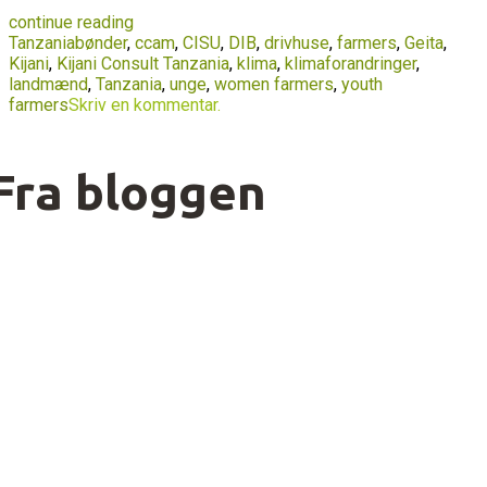
continue reading
Tanzania
bønder
,
ccam
,
CISU
,
DIB
,
drivhuse
,
farmers
,
Geita
,
Kijani
,
Kijani Consult Tanzania
,
klima
,
klimaforandringer
,
landmænd
,
Tanzania
,
unge
,
women farmers
,
youth
farmers
Skriv en kommentar.
Fra bloggen