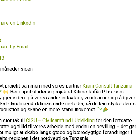
hare on LinkedIn
hare by Email
IB
 måneder siden
yt projekt sammen med vores partner
Kijani Consult Tanzania
Her i april starter vi projektet Kilimo Rafiki Plus, som
ygger videre på vores andre indsatser; vi uddanner og rådgiver
okale landmænd i klimasmarte metoder, så de kan styrke deres
roduktion og skabe en mere stabil indkomst.
n stor tak til
CISU – Civilsamfund i Udvikling
for den fortsatte
tøtte og tillid til vores arbejde med endnu en bevilling – det gør
et muligt at skabe langsigtede og bæredygtige forandringer i
eita-regionen i det nordvestlige Tanzania.