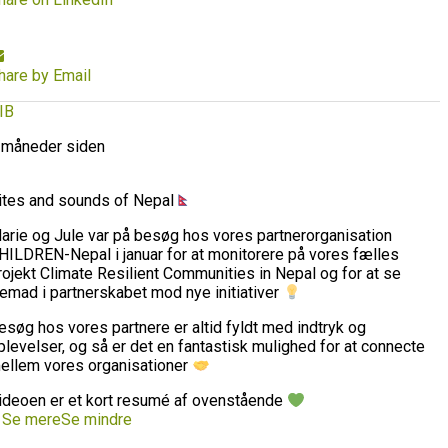
hare by Email
IB
 måneder siden
ites and sounds of Nepal
arie og Jule var på besøg hos vores partnerorganisation
HILDREN-Nepal i januar for at monitorere på vores fælles
rojekt Climate Resilient Communities in Nepal og for at se
remad i partnerskabet mod nye initiativer
esøg hos vores partnere er altid fyldt med indtryk og
plevelser, og så er det en fantastisk mulighed for at connecte
ellem vores organisationer
ideoen er et kort resumé af ovenstående
…
Se mere
Se mindre