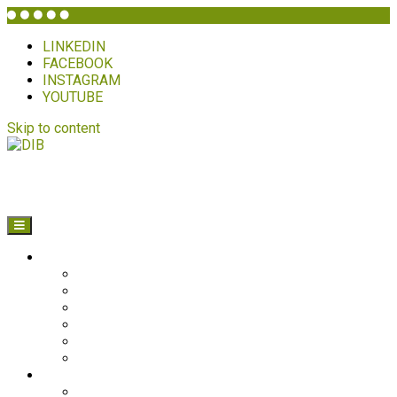
LINKEDIN
FACEBOOK
INSTAGRAM
YOUTUBE
Skip to content
DIB
HVEM ER DIB?
Historien bag
Sekretariatet
Bestyrelsen
Generalforsamling
Netværk og partnere
Politikker
PROJEKTER
Bolivia