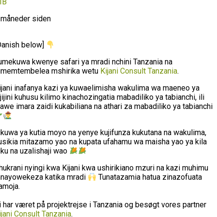
IB
 måneder siden
Danish below]
umekuwa kwenye safari ya mradi nchini Tanzania na
umemtembelea mshirika wetu
Kijani Consult Tanzania
.
ijani inafanya kazi ya kuwaelimisha wakulima wa maeneo ya
ijijini kuhusu kilimo kinachozingatia mabadiliko ya tabianchi, ili
awe imara zaidi kukabiliana na athari za mabadiliko ya tabianchi
likuwa ya kutia moyo na yenye kujifunza kukutana na wakulima,
usikia mitazamo yao na kupata ufahamu wa maisha yao ya kila
iku na uzalishaji wao
hukrani nyingi kwa Kijani kwa ushirikiano mzuri na kazi muhimu
nayowekeza katika mradi
Tunatazamia hatua zinazofuata
amoja.
i har været på projektrejse i Tanzania og besøgt vores partner
ijani Consult Tanzania
.