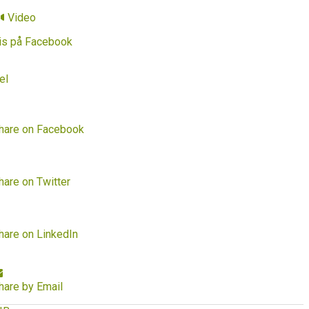
Video
is på Facebook
el
hare on Facebook
hare on Twitter
hare on LinkedIn
hare by Email