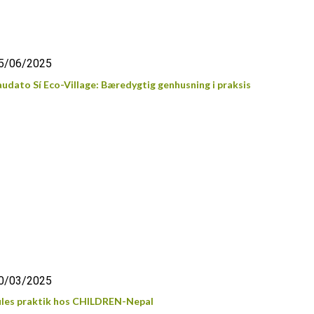
5/06/2025
audato Sí Eco-Village: Bæredygtig genhusning i praksis
0/03/2025
ules praktik hos CHILDREN-Nepal