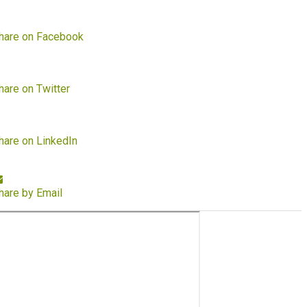
hare on Facebook
hare on Twitter
hare on LinkedIn
hare by Email