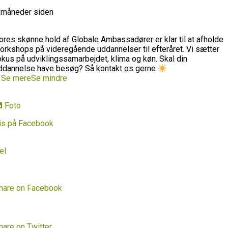
 måneder siden
ores skønne hold af Globale Ambassadører er klar til at afholde
orkshops på videregående uddannelser til efteråret. Vi sætter
okus på udviklingssamarbejdet, klima og køn. Skal din
ddannelse have besøg? Så kontakt os gerne
…
Se mere
Se mindre
Foto
is på Facebook
el
hare on Facebook
hare on Twitter