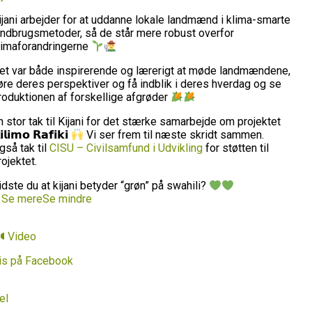
ijani arbejder for at uddanne lokale landmænd i klima-smarte
andbrugsmetoder, så de står mere robust overfor
limaforandringerne
et var både inspirerende og lærerigt at møde landmændene,
øre deres perspektiver og få indblik i deres hverdag og se
roduktionen af forskellige afgrøder
n stor tak til Kijani for det stærke samarbejde om projektet
𝗶𝗹𝗶𝗺𝗼 𝗥𝗮𝗳𝗶𝗸𝗶
Vi ser frem til næste skridt sammen.
gså tak til
CISU – Civilsamfund i Udvikling
for støtten til
rojektet.
idste du at kijani betyder “grøn” på swahili?
…
Se mere
Se mindre
Video
is på Facebook
el