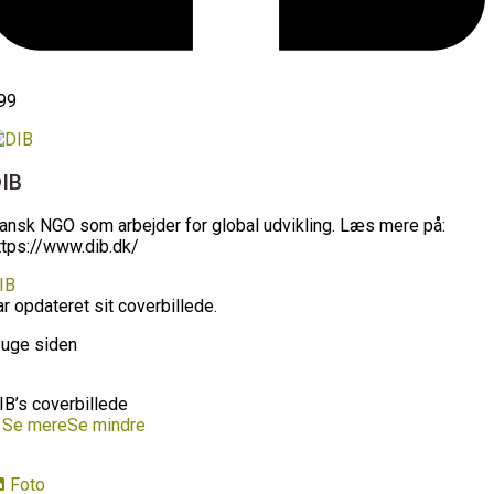
99
IB
ansk NGO som arbejder for global udvikling. Læs mere på:
ttps://www.dib.dk/
IB
ar opdateret sit coverbillede.
 uge siden
IB’s coverbillede
…
Se mere
Se mindre
Foto