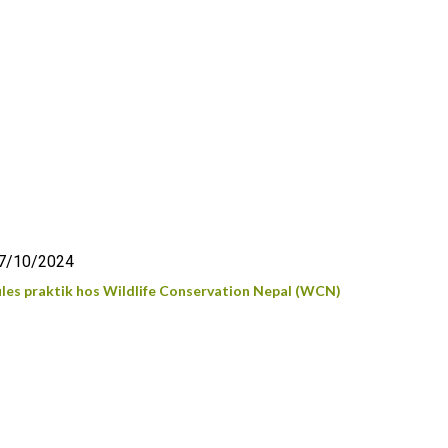
7/10/2024
ules praktik hos Wildlife Conservation Nepal (WCN)